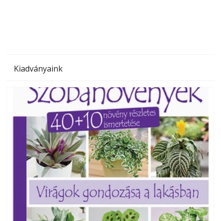
megoldás, mert: – t
Kiadványaink