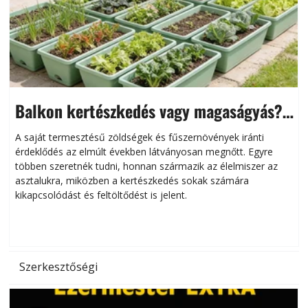
Balkon kertészkedés vagy magaságyás?
Helytakarékos kertészkedés
A saját termesztésű zöldségek és fűszernövények iránti
érdeklődés az elmúlt években látványosan megnőtt. Egyre
többen szeretnék tudni, honnan származik az élelmiszer az
l
asztalukra, miközben a kertészkedés sokak számára
kikapcsolódást és feltöltődést is jelent.
é
d
Szerkesztőségi