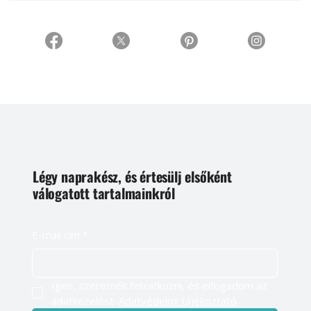
Légy naprakész, és értesülj elsőként
válogatott tartalmainkról
E-mail cím
*
Igen, szeretnék feliratkozni, és elfogadom az 
adatkezelést. 
Adatvédelmi tájékoztató