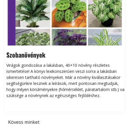
Szobanövények
Virágok gondozása a lakásban, 40+10 növény részletes
ismertetése! A könyv lexikonszerűen veszi sorra a lakásban
s
sikeresen tart­ha­tó növényeket. Már a növény kiválasztásakor
h
segítségünkre lesznek a leírások, mert pontosan megtudjuk,
k
hogy milyen körülményekre (hőmérséklet, páratartalom stb.) van
szüksége a növénynek az egészséges fejlődéshez.
t
Kövess minket