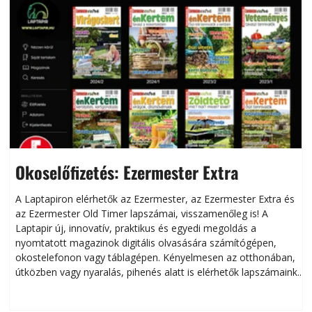
Okoselőfizetés: Ezermester Extra
A Laptapiron elérhetők az Ezermester, az Ezermester Extra és
az Ezermester Old Timer lapszámai, visszamenőleg is! A
Laptapir új, innovatív, praktikus és egyedi megoldás a
L
nyomtatott magazinok digitális olvasására számítógépen,
okostelefonon vagy táblagépen. Kényelmesen az otthonában,
útközben vagy nyaralás, pihenés alatt is elérhetők lapszámaink.
ú
Bárhol, bármikor, akár külföldön élve vagy dolgozva is
B
olvashatók az Ezermester lapszámai. A Laptapir kényelmes