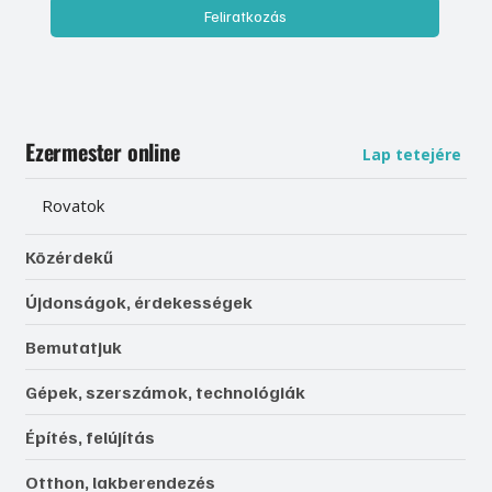
Feliratkozás
Ezermester online
Lap tetejére
Rovatok
Közérdekű
Újdonságok, érdekességek
Bemutatjuk
Gépek, szerszámok, technológiák
Építés, felújítás
Otthon, lakberendezés