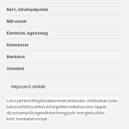
Kert, növényápolás
Női vonal
Életmód, egészség
Kismester
Barkács
Vonalzó
Népszerű címkék
szerszám
kert
felújítás
lakberendezés
kreatív ötlet
barkácsolás
bútor
víz
fűtés
szerkesztőség
elektronika
hasznos tippek
dísznövény
hőszigetelés
tető
megújuló energia
tisztítás
kerti munka
beton
nyár