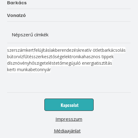
Barkács
Vonalzó
Népszerű címkék
szerszám
kert
felújítás
lakberendezés
kreatív ötlet
barkácsolás
bútor
víz
fűtés
szerkesztőség
elektronika
hasznos tippek
dísznövény
hőszigetelés
tető
megújuló energia
tisztítás
kerti munka
beton
nyár
Kapcsolat
Impresszum
Médiaajánlat