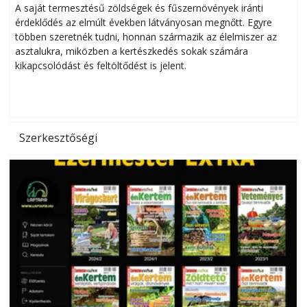
Helytakarékos kertészkedés
A saját termesztésű zöldségek és fűszernövények iránti
érdeklődés az elmúlt években látványosan megnőtt. Egyre
többen szeretnék tudni, honnan származik az élelmiszer az
l
asztalukra, miközben a kertészkedés sokak számára
kikapcsolódást és feltöltődést is jelent.
é
d
Szerkesztőségi