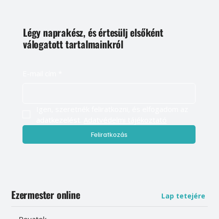
Légy naprakész, és értesülj elsőként
válogatott tartalmainkról
E-mail cím
*
Igen, szeretnék feliratkozni, és elfogadom az 
adatkezelést. 
Adatvédelmi tájékoztató
Feliratkozás
Ezermester online
Lap tetejére
Rovatok