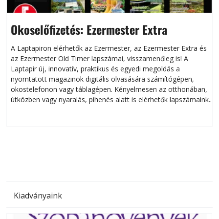
Okoselőfizetés: Ezermester Extra
A Laptapiron elérhetők az Ezermester, az Ezermester Extra és
az Ezermester Old Timer lapszámai, visszamenőleg is! A
Laptapir új, innovatív, praktikus és egyedi megoldás a
L
nyomtatott magazinok digitális olvasására számítógépen,
okostelefonon vagy táblagépen. Kényelmesen az otthonában,
útközben vagy nyaralás, pihenés alatt is elérhetők lapszámaink.
ú
Bárhol, bármikor, akár külföldön élve vagy dolgozva is
B
olvashatók az Ezermester lapszámai. A Laptapir kényelmes
megoldás, mert: – t
Kiadványaink