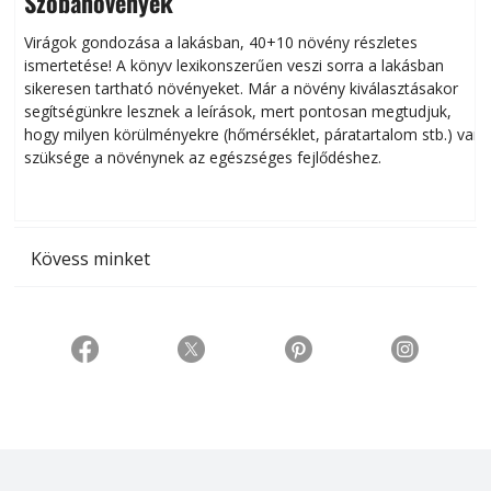
Szobanövények
Virágok gondozása a lakásban, 40+10 növény részletes
ismertetése! A könyv lexikonszerűen veszi sorra a lakásban
s
sikeresen tart­ha­tó növényeket. Már a növény kiválasztásakor
h
segítségünkre lesznek a leírások, mert pontosan megtudjuk,
k
hogy milyen körülményekre (hőmérséklet, páratartalom stb.) van
szüksége a növénynek az egészséges fejlődéshez.
t
Kövess minket