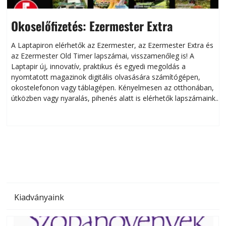
Okoselőfizetés: Ezermester Extra
A Laptapiron elérhetők az Ezermester, az Ezermester Extra és
az Ezermester Old Timer lapszámai, visszamenőleg is! A
Laptapir új, innovatív, praktikus és egyedi megoldás a
L
nyomtatott magazinok digitális olvasására számítógépen,
okostelefonon vagy táblagépen. Kényelmesen az otthonában,
útközben vagy nyaralás, pihenés alatt is elérhetők lapszámaink.
ú
Bárhol, bármikor, akár külföldön élve vagy dolgozva is
B
olvashatók az Ezermester lapszámai. A Laptapir kényelmes
megoldás, mert: – t
Kiadványaink