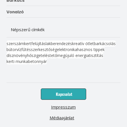
Vonalzó
Népszerű címkék
szerszám
kert
felújítás
lakberendezés
kreatív ötlet
barkácsolás
bútor
víz
fűtés
szerkesztőség
elektronika
hasznos tippek
dísznövény
hőszigetelés
tető
megújuló energia
tisztítás
kerti munka
beton
nyár
Kapcsolat
Impresszum
Médiaajánlat