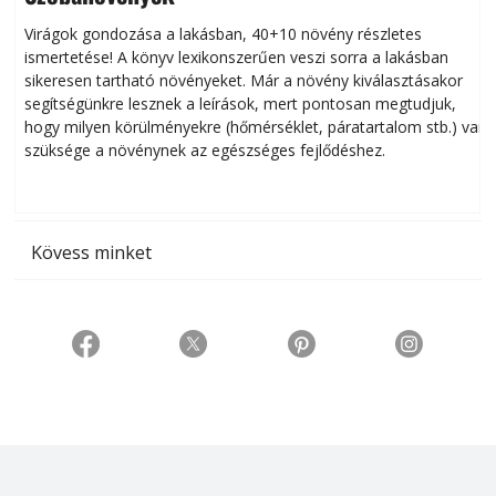
Virágok gondozása a lakásban, 40+10 növény részletes
ismertetése! A könyv lexikonszerűen veszi sorra a lakásban
s
sikeresen tart­ha­tó növényeket. Már a növény kiválasztásakor
h
segítségünkre lesznek a leírások, mert pontosan megtudjuk,
k
hogy milyen körülményekre (hőmérséklet, páratartalom stb.) van
szüksége a növénynek az egészséges fejlődéshez.
t
Kövess minket