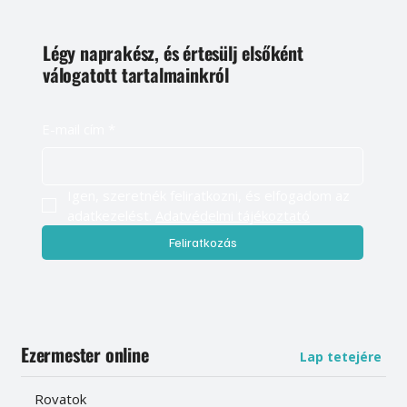
Légy naprakész, és értesülj elsőként
válogatott tartalmainkról
E-mail cím
*
Igen, szeretnék feliratkozni, és elfogadom az 
adatkezelést. 
Adatvédelmi tájékoztató
Feliratkozás
Ezermester online
Lap tetejére
Rovatok