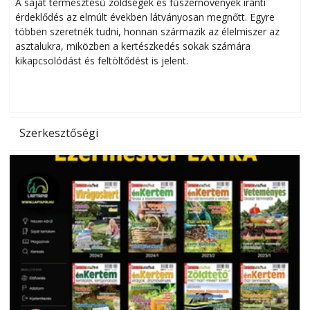
Helytakarékos kertészkedés
A saját termesztésű zöldségek és fűszernövények iránti
érdeklődés az elmúlt években látványosan megnőtt. Egyre
többen szeretnék tudni, honnan származik az élelmiszer az
l
asztalukra, miközben a kertészkedés sokak számára
kikapcsolódást és feltöltődést is jelent.
é
d
Szerkesztőségi