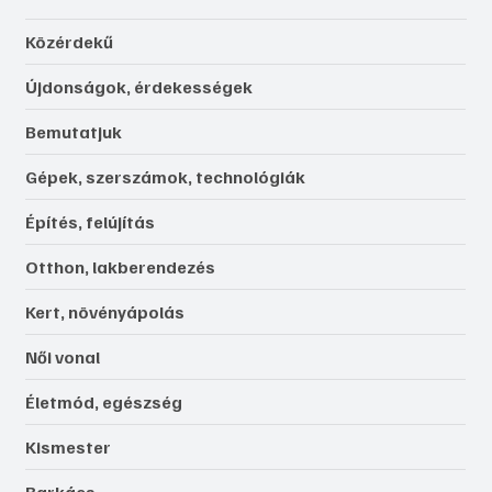
Közérdekű
Újdonságok, érdekességek
Bemutatjuk
Gépek, szerszámok, technológiák
Építés, felújítás
Otthon, lakberendezés
Kert, növényápolás
Női vonal
Életmód, egészség
Kismester
Barkács