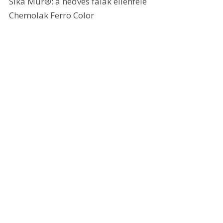
Sika Mur®: a nedves falak ellenfele
Chemolak Ferro Color 