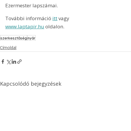
Ezermester lapszámai.
További információ 
itt
 vagy 
www.laptapir.hu
 oldalon.
szerkesztőség
nyár
Címoldal
Kapcsolódó bejegyzések