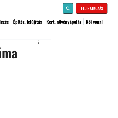
FELIRATKOZÁS
dezés
Építés, felújítás
Kert, növényápolás
Női vonal
záma