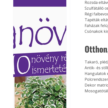
Rozsda eltáv
Ezermester lapszámai. A
Ezermester lapszámai
Szulfátálló 
Laptapir kényelmes megoldás,
Laptapir kényelmes 
Régi falbevo
mert: – t
mert: – t
Tapéták eltá
Faházak felú
Csónakok kis
Otthon
Takaró, pléd
Antik- és st
Hangulatok 
Polcrendsze
Dekor matric
Mosogatótála