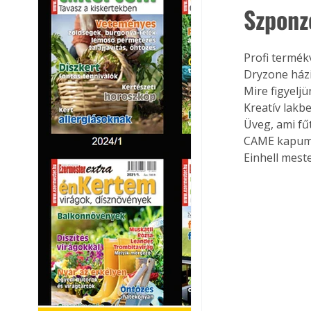
Szponz
Profi termékv
Dryzone házi
Mire figyeljü
Kreatív lakb
Üveg, ami fűt
CAME kapum
Einhell mest