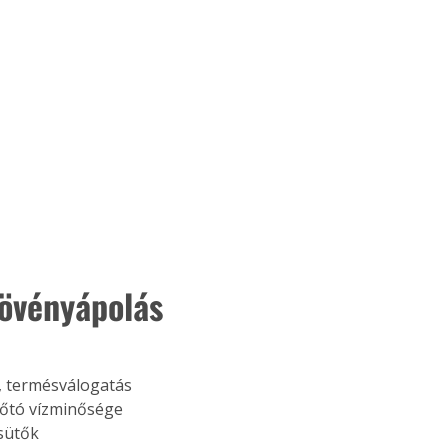
növényápolás 
, termésválogatás
rdőtó vízminősége
sütők 