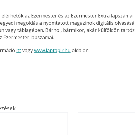
 elérhetők az Ezermester és az Ezermester Extra lapszámai 
 egyedi megoldás a nyomtatott magazinok digitális olvasás
n vagy táblagépen. Bárhol, bármikor, akár külföldön tartóz
z Ezermester lapszámai.
rmáció 
itt
 vagy 
www.laptapir.hu
 oldalon.
yzések
ertben,
Gyógyító növények: a
sban
természet kincsei az