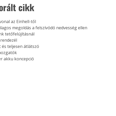
orált cikk
onal az Einhell-től
lagos megoldás a felszívódó nedvesség ellen
nk tetőfelújításnál
erendezél
 és teljesen átlátszó
ozgatók
er akku koncepció 