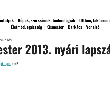
utatjuk
Gépek, szerszámok, technológiák
Otthon, lakberen
Életmód, egészség
Kismester
Barkács
Vonalzó
 olvasás
ster 2013. nyári laps
ptapir
-on!