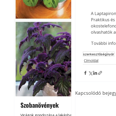
A Laptapiron
Praktikus és
okostelefono
olvashatók a
További info
szerkesztőség
nyár
Címoldal
Kapcsolódó bejeg
Szobanövények
Virágoskert: k
teraszon, laká
Virágok gondozása a lakásban,