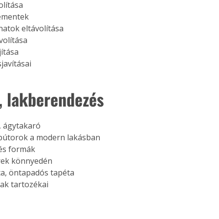
olítása
. A
cementek
megoldás,
natok eltávolítása
volítása
jítása
javításai 
, lakberendezés
, ágytakaró
ílbútorok a modern lakásban
és formák
rek könnyedén
a, öntapadós tapéta
k tartozékai 