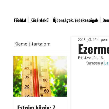
Főoldal
Közérdekű
Újdonságok, érdekességek
Bem
2013. júl. 16.
1 perc
Ezerme
Kiemelt tartalom
Frissítve:
jún. 13.
Keresse a 
La
Extrém hőség: 7