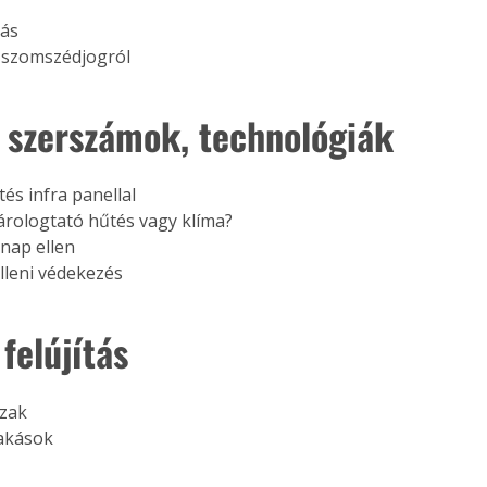
lás
 szomszédjogról 
 szerszámok, technológiák
és infra panellal
párologtató hűtés vagy klíma?
nap ellen
leni védekezés 
 felújítás
ázak
akások 