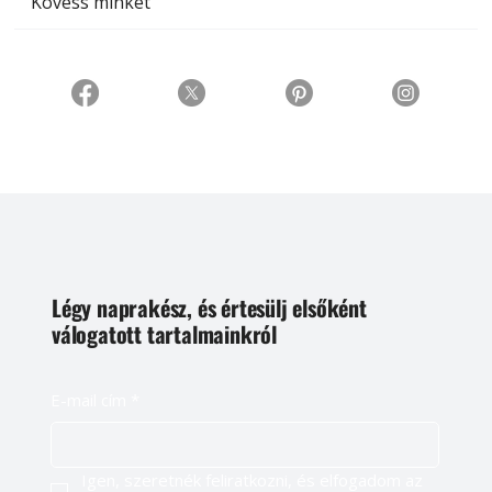
Kövess minket
Légy naprakész, és értesülj elsőként
válogatott tartalmainkról
E-mail cím
*
Igen, szeretnék feliratkozni, és elfogadom az 