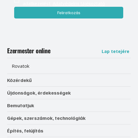
adatkezelést. 
Adatvédelmi tájékoztató
Feliratkozás
Ezermester online
Lap tetejére
Rovatok
Közérdekű
Újdonságok, érdekességek
Bemutatjuk
Gépek, szerszámok, technológiák
Építés, felújítás