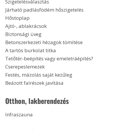
Szigetelésválasztás
Járható padlásfödém hőszigetelés
Hőstoplap
Ajtó-, ablakrácsok
Biztonsági üveg
Betonszerkezeti hézagok tömítése
A tartós burkolat titka
Tetőtér-beépítés vagy emeletráépítés?
Cserepeslemezek
Festés, mázolás saját kezűleg
Beázott falrészek javítása 
Otthon, lakberendezés
Infraszauna 