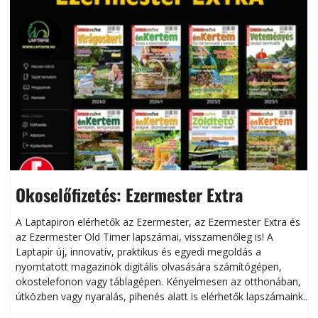
Okoselőfizetés: Ezermester Extra
A Laptapiron elérhetők az Ezermester, az Ezermester Extra és
az Ezermester Old Timer lapszámai, visszamenőleg is! A
Laptapir új, innovatív, praktikus és egyedi megoldás a
L
nyomtatott magazinok digitális olvasására számítógépen,
okostelefonon vagy táblagépen. Kényelmesen az otthonában,
útközben vagy nyaralás, pihenés alatt is elérhetők lapszámaink.
ú
Bárhol, bármikor, akár külföldön élve vagy dolgozva is
B