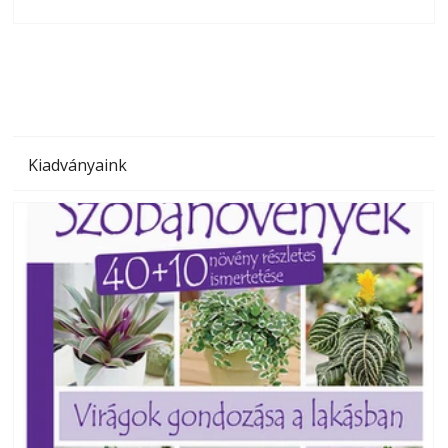
olvashatók az Ezermester lapszámai. A Laptapir kényelmes
megoldás, mert: – t
Kiadványaink