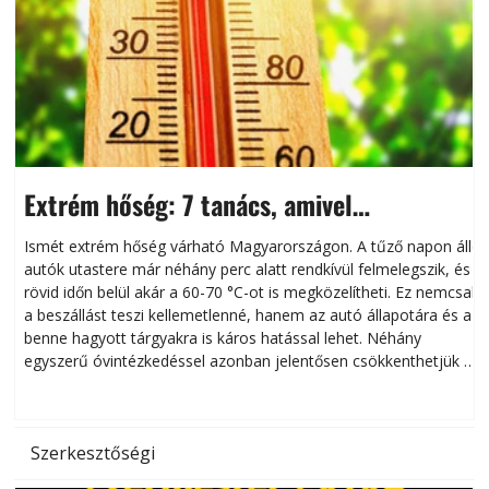
Extrém hőség: 7 tanács, amivel
megóvhatjuk autónkat a nyári károktól
Ismét extrém hőség várható Magyarországon. A tűző napon álló
autók utastere már néhány perc alatt rendkívül felmelegszik, és
rövid időn belül akár a 60-70 °C-ot is megközelítheti. Ez nemcsak
n
a beszállást teszi kellemetlenné, hanem az autó állapotára és a
benne hagyott tárgyakra is káros hatással lehet. Néhány
egyszerű óvintézkedéssel azonban jelentősen csökkenthetjük a
hőség káros hatásait.
l
Szerkesztőségi