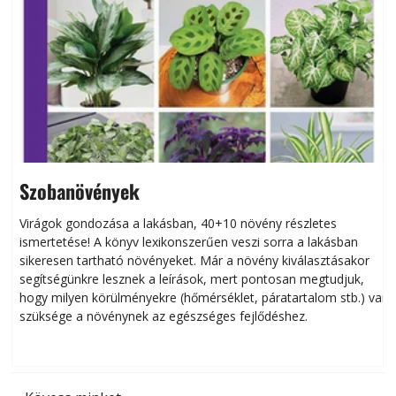
Szobanövények
Virágok gondozása a lakásban, 40+10 növény részletes
ismertetése! A könyv lexikonszerűen veszi sorra a lakásban
s
sikeresen tart­ha­tó növényeket. Már a növény kiválasztásakor
h
segítségünkre lesznek a leírások, mert pontosan megtudjuk,
k
hogy milyen körülményekre (hőmérséklet, páratartalom stb.) van
szüksége a növénynek az egészséges fejlődéshez.
t