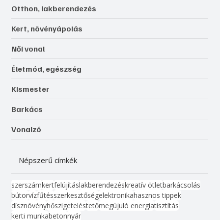
Otthon, lakberendezés
Kert, növényápolás
Női vonal
Életmód, egészség
Kismester
Barkács
Vonalzó
Népszerű címkék
szerszám
kert
felújítás
lakberendezés
kreatív ötlet
barkácsolás
bútor
víz
fűtés
szerkesztőség
elektronika
hasznos tippek
dísznövény
hőszigetelés
tető
megújuló energia
tisztítás
kerti munka
beton
nyár