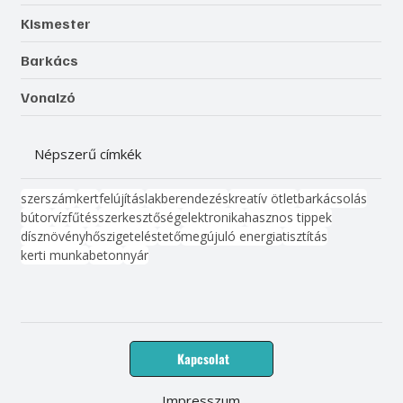
Kismester
Barkács
Vonalzó
Népszerű címkék
szerszám
kert
felújítás
lakberendezés
kreatív ötlet
barkácsolás
bútor
víz
fűtés
szerkesztőség
elektronika
hasznos tippek
dísznövény
hőszigetelés
tető
megújuló energia
tisztítás
kerti munka
beton
nyár
Kapcsolat
Impresszum