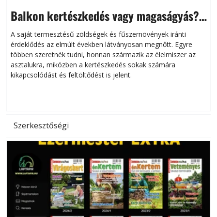
Balkon kertészkedés vagy magaságyás?
Helytakarékos kertészkedés
A saját termesztésű zöldségek és fűszernövények iránti
érdeklődés az elmúlt években látványosan megnőtt. Egyre
többen szeretnék tudni, honnan származik az élelmiszer az
l
asztalukra, miközben a kertészkedés sokak számára
kikapcsolódást és feltöltődést is jelent.
é
d
Szerkesztőségi