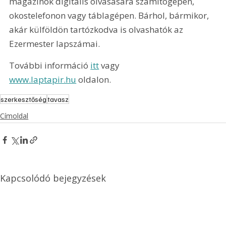
magazinok digitális olvasására számítógépen, 
okostelefonon vagy táblagépen. Bárhol, bármikor, 
akár külföldön tartózkodva is olvashatók az 
Ezermester lapszámai.
További információ 
itt
 vagy 
www.laptapir.hu
 oldalon.
szerkesztőség
tavasz
Címoldal
Kapcsolódó bejegyzések