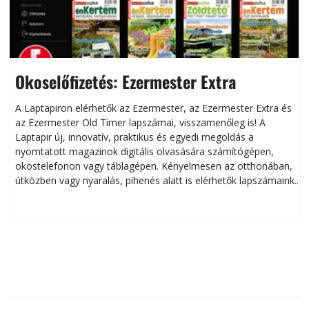
Okoselőfizetés: Ezermester Extra
A Laptapiron elérhetők az Ezermester, az Ezermester Extra és
az Ezermester Old Timer lapszámai, visszamenőleg is! A
Laptapir új, innovatív, praktikus és egyedi megoldás a
L
nyomtatott magazinok digitális olvasására számítógépen,
okostelefonon vagy táblagépen. Kényelmesen az otthonában,
útközben vagy nyaralás, pihenés alatt is elérhetők lapszámaink.
ú
Bárhol, bármikor, akár külföldön élve vagy dolgozva is
B
olvashatók az Ezermester lapszámai. A Laptapir kényelmes
megoldás, mert: – t