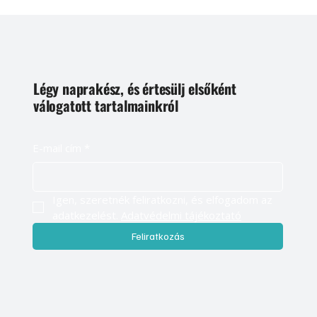
Légy naprakész, és értesülj elsőként
válogatott tartalmainkról
E-mail cím
*
Igen, szeretnék feliratkozni, és elfogadom az 
adatkezelést. 
Adatvédelmi tájékoztató
Feliratkozás