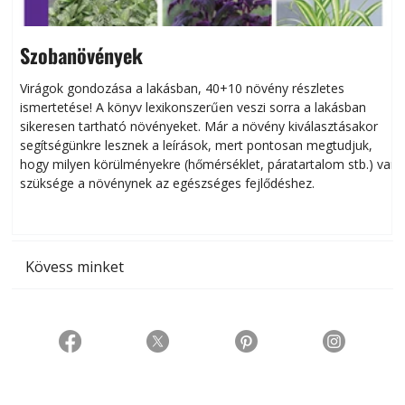
Szobanövények
Virágok gondozása a lakásban, 40+10 növény részletes
ismertetése! A könyv lexikonszerűen veszi sorra a lakásban
s
sikeresen tart­ha­tó növényeket. Már a növény kiválasztásakor
h
segítségünkre lesznek a leírások, mert pontosan megtudjuk,
k
hogy milyen körülményekre (hőmérséklet, páratartalom stb.) van
szüksége a növénynek az egészséges fejlődéshez.
t
Kövess minket