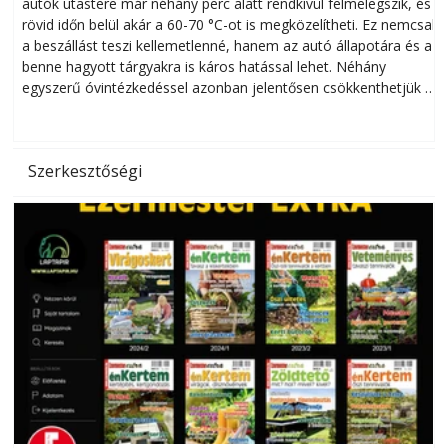
autók utastere már néhány perc alatt rendkívül felmelegszik, és
rövid időn belül akár a 60-70 °C-ot is megközelítheti. Ez nemcsak
n
a beszállást teszi kellemetlenné, hanem az autó állapotára és a
benne hagyott tárgyakra is káros hatással lehet. Néhány
egyszerű óvintézkedéssel azonban jelentősen csökkenthetjük a
hőség káros hatásait.
l
Szerkesztőségi