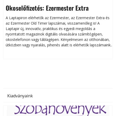
Okoselőfizetés: Ezermester Extra
A Laptapiron elérhetők az Ezermester, az Ezermester Extra és
az Ezermester Old Timer lapszámai, visszamenőleg is! A
Laptapir új, innovatív, praktikus és egyedi megoldás a
L
nyomtatott magazinok digitális olvasására számítógépen,
okostelefonon vagy táblagépen. Kényelmesen az otthonában,
útközben vagy nyaralás, pihenés alatt is elérhetők lapszámaink.
ú
Bárhol, bármikor, akár külföldön élve vagy dolgozva is
B
olvashatók az Ezermester lapszámai. A Laptapir kényelmes
megoldás, mert: – t
Kiadványaink