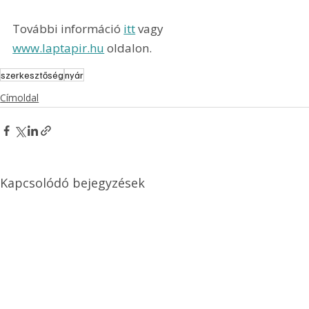
További információ 
itt
 vagy 
www.laptapir.hu
 oldalon.
szerkesztőség
nyár
Címoldal
Kapcsolódó bejegyzések