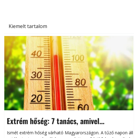
Kiemelt tartalom
Extrém hőség: 7 tanács, amivel
megóvhatjuk autónkat a nyári károktól
Ismét extrém hőség várható Magyarországon. A tűző napon álló