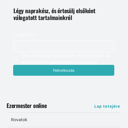
Légy naprakész, és értesülj elsőként
válogatott tartalmainkról
E-mail cím
*
Igen, szeretnék feliratkozni, és elfogadom az 
adatkezelést. 
Adatvédelmi tájékoztató
Feliratkozás
Ezermester online
Lap tetejére
Rovatok