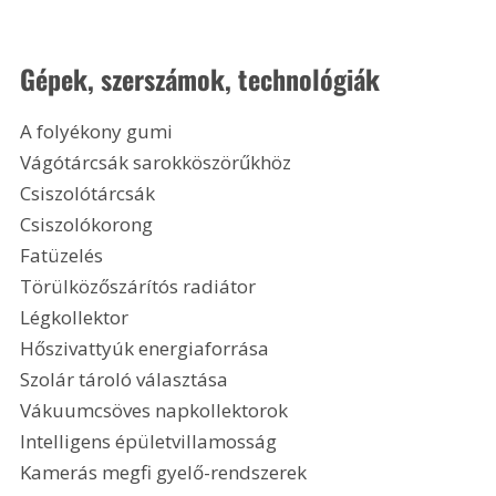
Gépek, szerszámok, technológiák
A folyékony gumi
Vágótárcsák sarokköszörűkhöz
Csiszolótárcsák
Csiszolókorong
Fatüzelés
Törülközőszárítós radiátor
Légkollektor
Hőszivattyúk energiaforrása
Szolár tároló választása
Vákuumcsöves napkollektorok
Intelligens épületvillamosság
Kamerás megfi gyelő-rendszerek