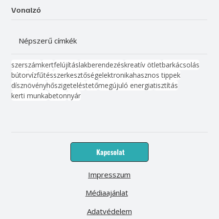
Vonalzó
Népszerű címkék
szerszám
kert
felújítás
lakberendezés
kreatív ötlet
barkácsolás
bútor
víz
fűtés
szerkesztőség
elektronika
hasznos tippek
dísznövény
hőszigetelés
tető
megújuló energia
tisztítás
kerti munka
beton
nyár
Kapcsolat
Impresszum
Médiaajánlat
Adatvédelem