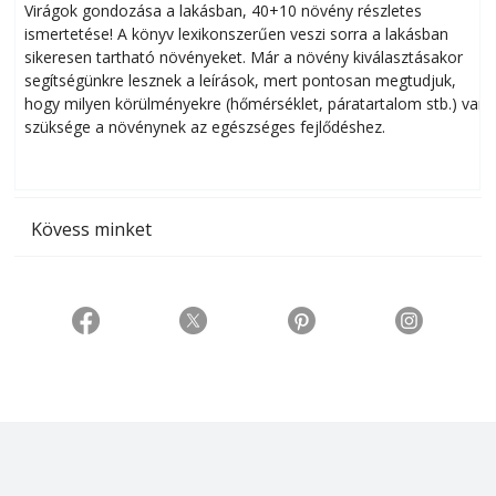
Virágok gondozása a lakásban, 40+10 növény részletes
ismertetése! A könyv lexikonszerűen veszi sorra a lakásban
s
sikeresen tart­ha­tó növényeket. Már a növény kiválasztásakor
h
segítségünkre lesznek a leírások, mert pontosan megtudjuk,
k
hogy milyen körülményekre (hőmérséklet, páratartalom stb.) van
szüksége a növénynek az egészséges fejlődéshez.
t
Kövess minket