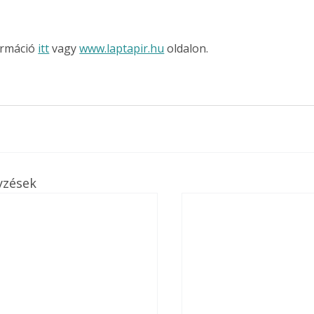
rmáció 
itt
 vagy 
www.laptapir.hu
 oldalon.
yzések