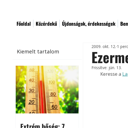
Főoldal
Közérdekű
Újdonságok, érdekességek
Bem
2009. okt. 12.
1 per
Ezerme
Kiemelt tartalom
Frissítve:
jún. 13.
Keresse a 
La
Extrém hőség: 7