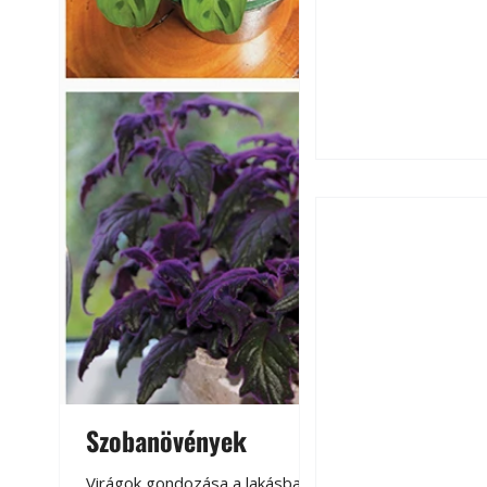
Ezermester 2026.
Szobanövények
Virágoskert: k
teraszon, laká
Virágok gondozása a lakásban,