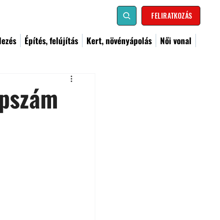
FELIRATKOZÁS
dezés
Építés, felújítás
Kert, növényápolás
Női vonal
apszám