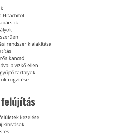
ók
 Hitachitól
apácsok
bályok
rszerűen
ési rendszer kialakítása
ztítás
űrős kancsó
ával a vízkő ellen
gyűjtő tartályok
rok rögzítése
 felújítás
felületek kezelése
új kihívások
stés