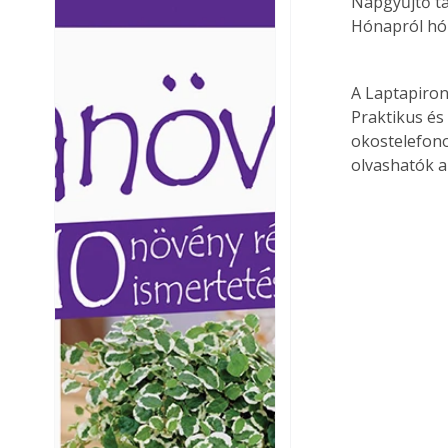
Napgyűjtő t
Ezermester lapszámai. A
Ezermester lapszámai
Hónapról hó
Laptapir kényelmes megoldás,
Laptapir kényelmes 
mert: – t
mert: – t
A Laptapiron
Praktikus és
okostelefono
olvashatók a