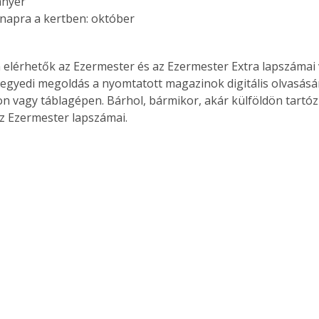
ányér
. A
napra a kertben: október
megoldás,
 elérhetők az Ezermester és az Ezermester Extra lapszámai 
 egyedi megoldás a nyomtatott magazinok digitális olvasás
n vagy táblagépen. Bárhol, bármikor, akár külföldön tartóz
z Ezermester lapszámai.