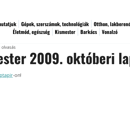
utatjuk
Gépek, szerszámok, technológiák
Otthon, lakberen
Életmód, egészség
Kismester
Barkács
Vonalzó
c olvasás
ster 2009. októberi l
ptapir
-on!