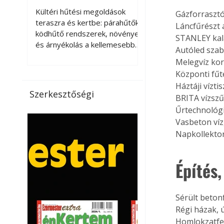
kellemesebbé a
Kültéri hűtési megoldások
Gázforraszt
teraszt és a kertet?
teraszra és kertbe: párahűtők,
Láncfűrészt a
ködhűtő rendszerek, növények
STANLEY kal
és árnyékolás a kellemesebb
Autóled sza
nyári mikroklímáért. A kültéri
Melegvíz ko
hűtés kérdése az utóbbi
Központi fűt
években egyre nagyobb
Háztáji víztis
jelentőséget kapott, ahogy a
Szerkesztőségi
BRITA vízsz
nyári hőhullámok gyakoribbá és
Űrtechnológi
intenzívebbé váltak. Míg
korábban elsősorban a beltéri
Vasbeton víz
klímaberendezések jelentették
Napkollekto
a megoldást a meleg ellen, ma
már egyre többen keresnek
Építés,
olyan kültéri hűtési
lehetőségeket is, amelyek a
teraszok, erkélyek, kertek vagy
Sérült beton
vendégl
Régi házak, 
Homlokzatfe