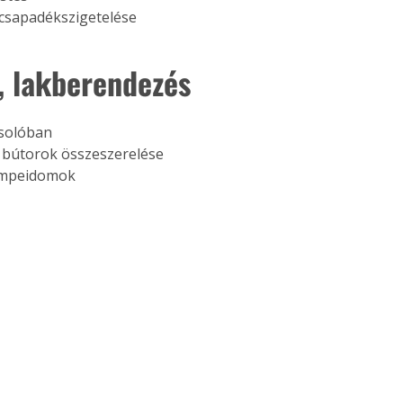
csapadékszigetelése
, lakberendezés
csolóban
 bútorok összeszerelése
sempeidomok