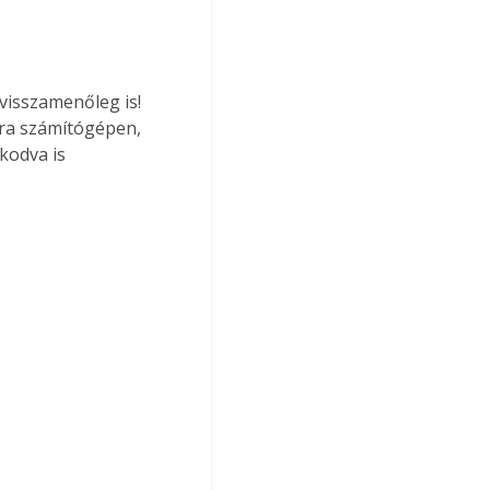
visszamenőleg is! 
ára számítógépen, 
kodva is 