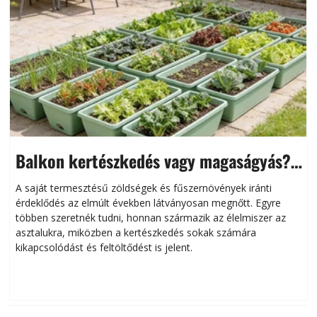
Balkon kertészkedés vagy magaságyás?
Helytakarékos kertészkedés
A saját termesztésű zöldségek és fűszernövények iránti
érdeklődés az elmúlt években látványosan megnőtt. Egyre
többen szeretnék tudni, honnan származik az élelmiszer az
l
asztalukra, miközben a kertészkedés sokak számára
kikapcsolódást és feltöltődést is jelent.
é
d