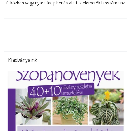
útközben vagy nyaralás, pihenés alatt is elérhetők lapszámaink.
ú
Bárhol, bármikor, akár külföldön élve vagy dolgozva is
B
olvashatók az Ezermester lapszámai. A Laptapir kényelmes
megoldás, mert: – t
Kiadványaink