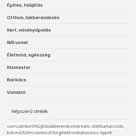
Építés, felújítás
Otthon, lakberendezés
Kert, növényápolás
Női vonal
Életmód, egészség
Kismester
Barkács
Vonalzó
Népszerű címkék
szerszám
kert
felújítás
lakberendezés
kreatív ötlet
barkácsolás
bútor
víz
fűtés
szerkesztőség
elektronika
hasznos tippek