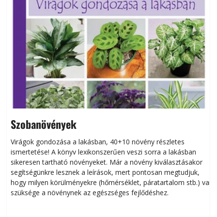
Szobanövények
Virágok gondozása a lakásban, 40+10 növény részletes
ismertetése! A könyv lexikonszerűen veszi sorra a lakásban
s
sikeresen tart­ha­tó növényeket. Már a növény kiválasztásakor
h
segítségünkre lesznek a leírások, mert pontosan megtudjuk,
k
hogy milyen körülményekre (hőmérséklet, páratartalom stb.) van
szüksége a növénynek az egészséges fejlődéshez.
t