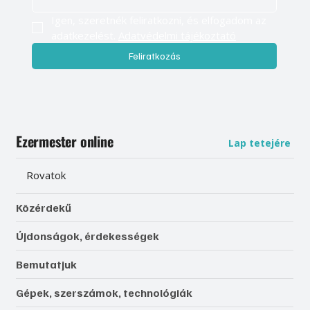
Igen, szeretnék feliratkozni, és elfogadom az 
adatkezelést. 
Adatvédelmi tájékoztató
Feliratkozás
Ezermester online
Lap tetejére
Rovatok
Közérdekű
Újdonságok, érdekességek
Bemutatjuk
Gépek, szerszámok, technológiák