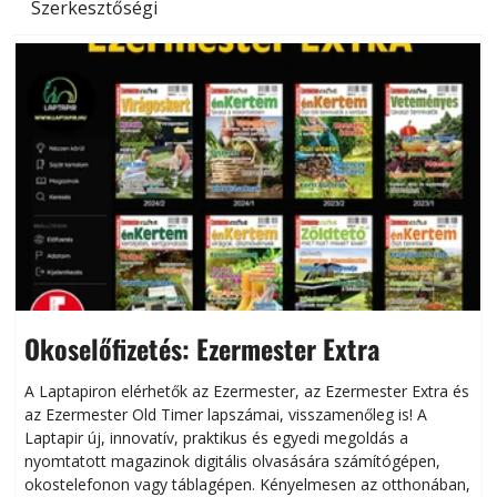
Szerkesztőségi
Okoselőfizetés: Ezermester Extra
A Laptapiron elérhetők az Ezermester, az Ezermester Extra és
az Ezermester Old Timer lapszámai, visszamenőleg is! A
Laptapir új, innovatív, praktikus és egyedi megoldás a
L
nyomtatott magazinok digitális olvasására számítógépen,
okostelefonon vagy táblagépen. Kényelmesen az otthonában,