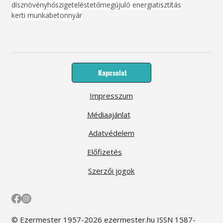
dísznövény
hőszigetelés
tető
megújuló energia
tisztítás
kerti munka
beton
nyár
Kapcsolat
Impresszum
Médiaajánlat
Adatvédelem
Előfizetés
Szerzői jogok
© Ezermester 1957-2026 ezermester.hu ISSN 1587-