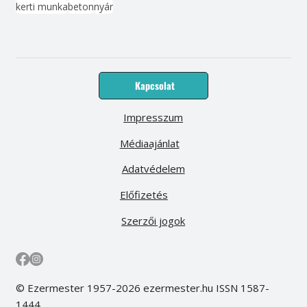
kerti munka
beton
nyár
Kapcsolat
Impresszum
Médiaajánlat
Adatvédelem
Előfizetés
Szerzői jogok
© Ezermester 1957-2026 ezermester.hu ISSN 1587-
1444