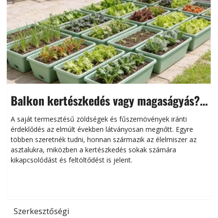
Balkon kertészkedés vagy magaságyás?
Helytakarékos kertészkedés
A saját termesztésű zöldségek és fűszernövények iránti
érdeklődés az elmúlt években látványosan megnőtt. Egyre
többen szeretnék tudni, honnan származik az élelmiszer az
l
asztalukra, miközben a kertészkedés sokak számára
kikapcsolódást és feltöltődést is jelent.
é
d
Szerkesztőségi