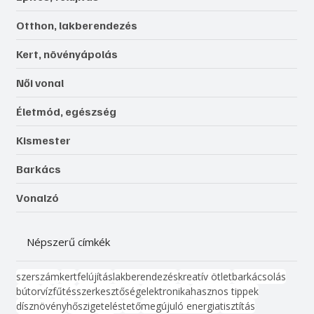
Otthon, lakberendezés
Kert, növényápolás
Női vonal
Életmód, egészség
Kismester
Barkács
Vonalzó
Népszerű címkék
szerszám
kert
felújítás
lakberendezés
kreatív ötlet
barkácsolás
bútor
víz
fűtés
szerkesztőség
elektronika
hasznos tippek
dísznövény
hőszigetelés
tető
megújuló energia
tisztítás