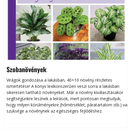
Szobanövények
Virágok gondozása a lakásban, 40+10 növény részletes
ismertetése! A könyv lexikonszerűen veszi sorra a lakásban
s
sikeresen tart­ha­tó növényeket. Már a növény kiválasztásakor
h
segítségünkre lesznek a leírások, mert pontosan megtudjuk,
k
hogy milyen körülményekre (hőmérséklet, páratartalom stb.) van
szüksége a növénynek az egészséges fejlődéshez.
t