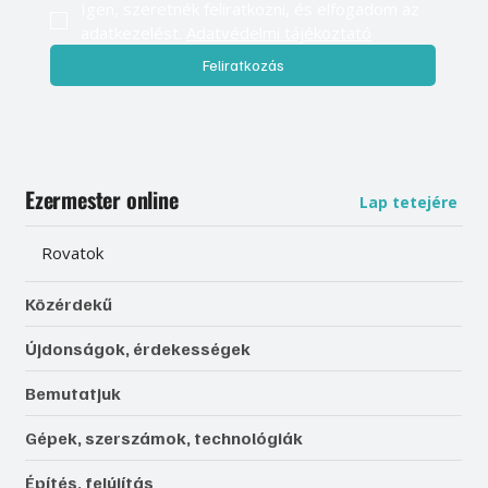
Igen, szeretnék feliratkozni, és elfogadom az 
adatkezelést. 
Adatvédelmi tájékoztató
Feliratkozás
Ezermester online
Lap tetejére
Rovatok
Közérdekű
Újdonságok, érdekességek
Bemutatjuk
Gépek, szerszámok, technológiák
Építés, felújítás