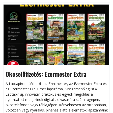
Okoselőfizetés: Ezermester Extra
A Laptapiron elérhetők az Ezermester, az Ezermester Extra és
az Ezermester Old Timer lapszámai, visszamenőleg is! A
Laptapir új, innovatív, praktikus és egyedi megoldás a
L
nyomtatott magazinok digitális olvasására számítógépen,
okostelefonon vagy táblagépen. Kényelmesen az otthonában,
útközben vagy nyaralás, pihenés alatt is elérhetők lapszámaink.
ú