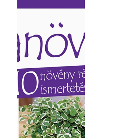
Ezermester lapszámai. A
Ezermester lapszámai
Laptapir kényelmes megoldás,
Laptapir kényelmes 
mert: – t
mert: – t