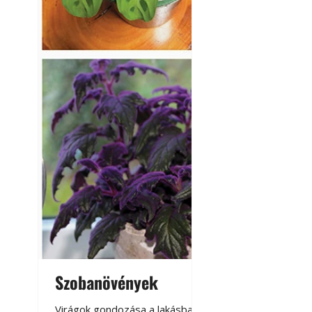
Szobanövények
Virágoskert: k
teraszon, laká
Virágok gondozása a lakásban,