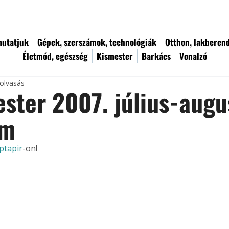
utatjuk
Gépek, szerszámok, technológiák
Otthon, lakberen
Életmód, egészség
Kismester
Barkács
Vonalzó
 olvasás
ster 2007. július-augu
ám
ptapir
-on!