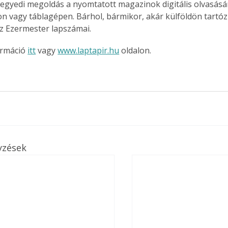
 egyedi megoldás a nyomtatott magazinok digitális olvasás
n vagy táblagépen. Bárhol, bármikor, akár külföldön tartóz
z Ezermester lapszámai.
rmáció 
itt
 vagy 
www.laptapir.hu
 oldalon.
yzések