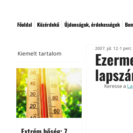
Főoldal
Közérdekű
Újdonságok, érdekességek
Bem
2007. júl. 12.
1 perc
Ezerme
Kiemelt tartalom
lapsz
Keresse a 
La
Extrém hőség: 7