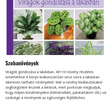
Szobanövények
Virágok gondozása a lakásban, 40+10 növény részletes
ismertetése! A könyv lexikonszerűen veszi sorra a lakásban
s
sikeresen tart­ha­tó növényeket. Már a növény kiválasztásakor
h
segítségünkre lesznek a leírások, mert pontosan megtudjuk,
k
hogy milyen körülményekre (hőmérséklet, páratartalom stb.) van
szüksége a növénynek az egészséges fejlődéshez.
t