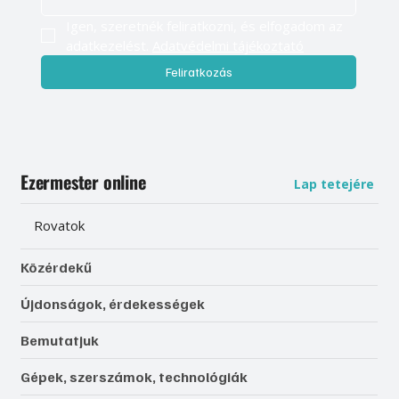
Igen, szeretnék feliratkozni, és elfogadom az 
adatkezelést. 
Adatvédelmi tájékoztató
Feliratkozás
Ezermester online
Lap tetejére
Rovatok
Közérdekű
Újdonságok, érdekességek
Bemutatjuk
Gépek, szerszámok, technológiák