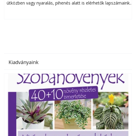
útközben vagy nyaralás, pihenés alatt is elérhetők lapszámaink.
ú
Bárhol, bármikor, akár külföldön élve vagy dolgozva is
B
olvashatók az Ezermester lapszámai. A Laptapir kényelmes
megoldás, mert: – t
Kiadványaink