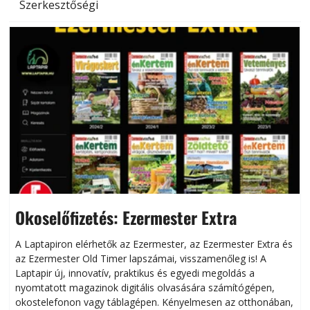
Szerkesztőségi
Okoselőfizetés: Ezermester Extra
A Laptapiron elérhetők az Ezermester, az Ezermester Extra és
az Ezermester Old Timer lapszámai, visszamenőleg is! A
Laptapir új, innovatív, praktikus és egyedi megoldás a
L
nyomtatott magazinok digitális olvasására számítógépen,
okostelefonon vagy táblagépen. Kényelmesen az otthonában,