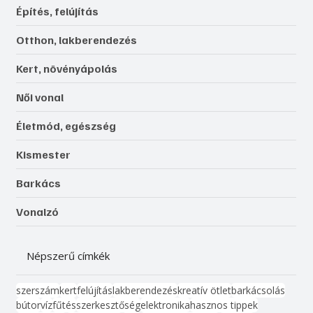
Építés, felújítás
Otthon, lakberendezés
Kert, növényápolás
Női vonal
Életmód, egészség
Kismester
Barkács
Vonalzó
Népszerű címkék
szerszám
kert
felújítás
lakberendezés
kreatív ötlet
barkácsolás
bútor
víz
fűtés
szerkesztőség
elektronika
hasznos tippek