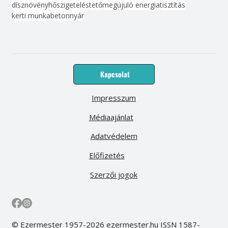
dísznövény
hőszigetelés
tető
megújuló energia
tisztítás
kerti munka
beton
nyár
Kapcsolat
Impresszum
Médiaajánlat
Adatvédelem
Előfizetés
Szerzői jogok
© Ezermester 1957-2026 ezermester.hu ISSN 1587-