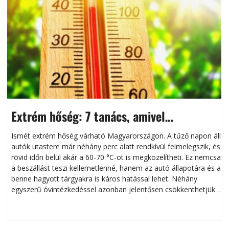
Extrém hőség: 7 tanács, amivel
megóvhatjuk autónkat a nyári károktól
Ismét extrém hőség várható Magyarországon. A tűző napon álló
autók utastere már néhány perc alatt rendkívül felmelegszik, és
rövid időn belül akár a 60-70 °C-ot is megközelítheti. Ez nemcsak
n
a beszállást teszi kellemetlenné, hanem az autó állapotára és a
benne hagyott tárgyakra is káros hatással lehet. Néhány
egyszerű óvintézkedéssel azonban jelentősen csökkenthetjük a
hőség káros hatásait.
l