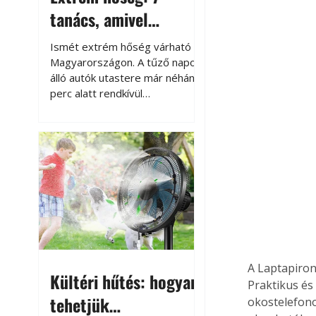
tanács, amivel
megóvhatjuk
Ismét extrém hőség várható
autónkat a nyári
Magyarországon. A tűző napon
álló autók utastere már néhány
károktól
perc alatt rendkívül
felmelegszik, és rövid időn belül
akár a 60-70 °C-ot is
megközelítheti. Ez nemcsak a
beszállást teszi kellemetlenné,
hanem az autó állapotára és a
benne hagyott tárgyakra is
káros hatással lehet. Néhány
egyszerű óvintézkedéssel
azonban jelentősen
csökkenthetjük a hőség káros
hatásait.
A Laptapiron
Kültéri hűtés: hogyan
Praktikus és
tehetjük
okostelefono