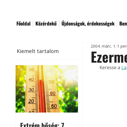
Főoldal
Közérdekű
Újdonságok, érdekességek
Bem
2004. márc. 1.
1 per
Ezerme
Kiemelt tartalom
Keresse a 
La
Extrém hőség: 7