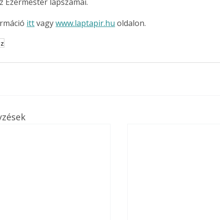
z Ezermester lapszámai.
rmáció 
itt
 vagy 
www.laptapir.hu
 oldalon.
sz
yzések