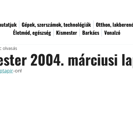
utatjuk
Gépek, szerszámok, technológiák
Otthon, lakberen
Életmód, egészség
Kismester
Barkács
Vonalzó
c olvasás
ster 2004. márciusi l
ptapir
-on!