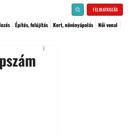
FELIRATKOZÁS
dezés
Építés, felújítás
Kert, növényápolás
Női vonal
apszám