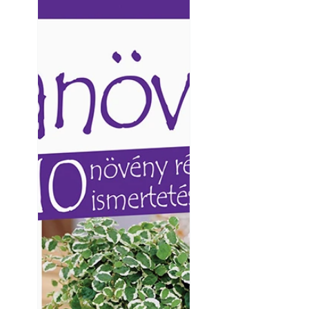
Ezermester lapszámai. A
Ezermester lapszámai
Laptapir kényelmes megoldás,
Laptapir kényelmes 
mert: – t
mert: – t