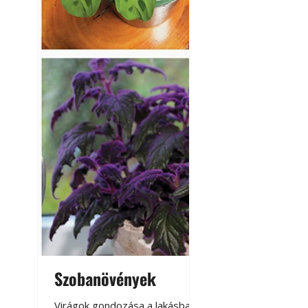
Szobanövények
Virágoskert: k
teraszon, laká
Virágok gondozása a lakásban,