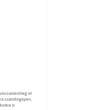
visszamenőleg is! 
ára számítógépen, 
kodva is 