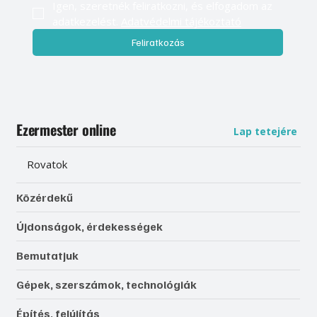
Igen, szeretnék feliratkozni, és elfogadom az 
adatkezelést. 
Adatvédelmi tájékoztató
Feliratkozás
Ezermester online
Lap tetejére
Rovatok
Közérdekű
Újdonságok, érdekességek
Bemutatjuk
Gépek, szerszámok, technológiák
Építés, felújítás