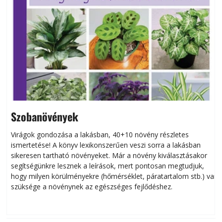
Szobanövények
Virágok gondozása a lakásban, 40+10 növény részletes
ismertetése! A könyv lexikonszerűen veszi sorra a lakásban
s
sikeresen tart­ha­tó növényeket. Már a növény kiválasztásakor
h
segítségünkre lesznek a leírások, mert pontosan megtudjuk,
k
hogy milyen körülményekre (hőmérséklet, páratartalom stb.) van
szüksége a növénynek az egészséges fejlődéshez.
t