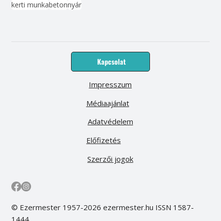
kerti munka
beton
nyár
Kapcsolat
Impresszum
Médiaajánlat
Adatvédelem
Előfizetés
Szerzői jogok
© Ezermester 1957-2026 ezermester.hu ISSN 1587-
1444