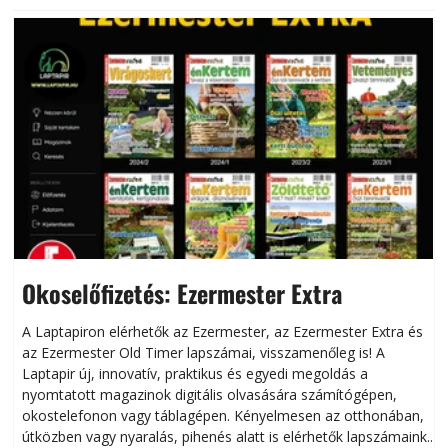
Okoselőfizetés: Ezermester Extra
A Laptapiron elérhetők az Ezermester, az Ezermester Extra és
az Ezermester Old Timer lapszámai, visszamenőleg is! A
Laptapir új, innovatív, praktikus és egyedi megoldás a
L
nyomtatott magazinok digitális olvasására számítógépen,
okostelefonon vagy táblagépen. Kényelmesen az otthonában,
útközben vagy nyaralás, pihenés alatt is elérhetők lapszámaink.
ú