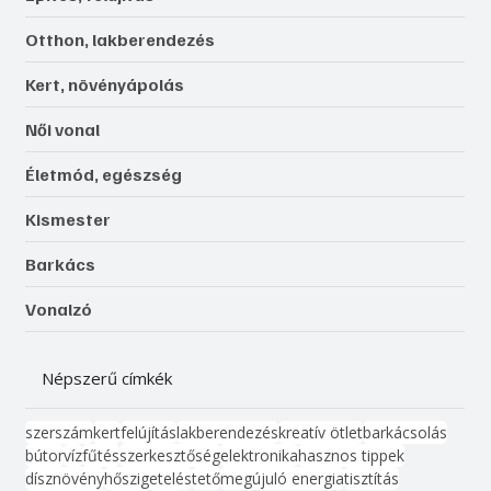
Otthon, lakberendezés
Kert, növényápolás
Női vonal
Életmód, egészség
Kismester
Barkács
Vonalzó
Népszerű címkék
szerszám
kert
felújítás
lakberendezés
kreatív ötlet
barkácsolás
bútor
víz
fűtés
szerkesztőség
elektronika
hasznos tippek
dísznövény
hőszigetelés
tető
megújuló energia
tisztítás