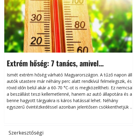
Extrém hőség: 7 tanács, amivel
megóvhatjuk autónkat a nyári károktól
Ismét extrém hőség várható Magyarországon. A tűző napon álló
autók utastere már néhány perc alatt rendkívül felmelegszik, és
rövid időn belül akár a 60-70 °C-ot is megközelítheti. Ez nemcsak
n
a beszállást teszi kellemetlenné, hanem az autó állapotára és a
benne hagyott tárgyakra is káros hatással lehet. Néhány
egyszerű óvintézkedéssel azonban jelentősen csökkenthetjük a
hőség káros hatásait.
l
Szerkesztőségi