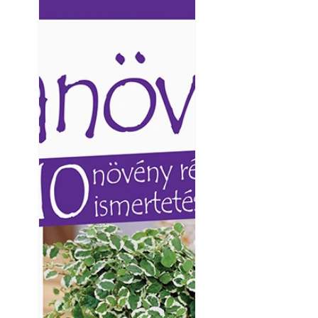
Ezermester lapszámai. A
Ezermester lapszámai
Laptapir kényelmes megoldás,
Laptapir kényelmes 
mert: – t
mert: – t