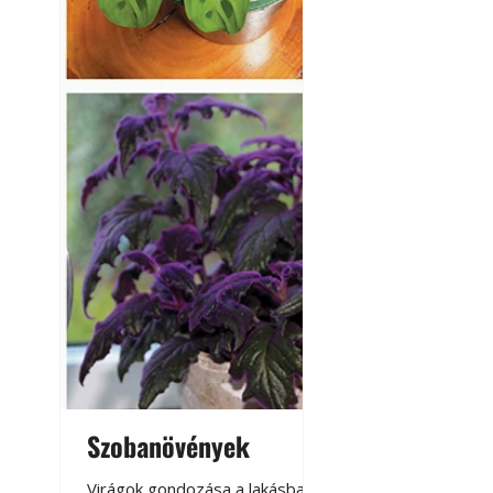
Szobanövények
Virágoskert: k
teraszon, laká
Virágok gondozása a lakásban,