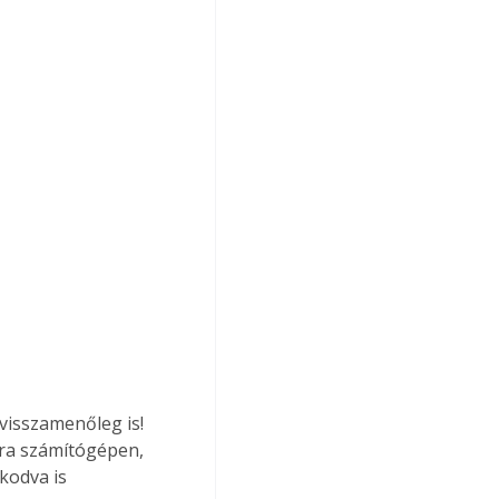
visszamenőleg is! 
ára számítógépen, 
kodva is 