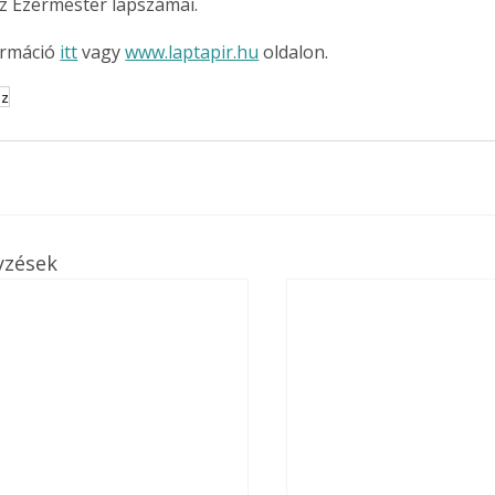
z Ezermester lapszámai.
rmáció 
itt
 vagy 
www.laptapir.hu
 oldalon.
sz
yzések