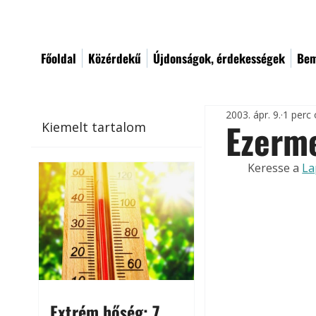
Főoldal
Közérdekű
Újdonságok, érdekességek
Bem
2003. ápr. 9.
1 perc 
Ezerme
Kiemelt tartalom
Keresse a 
La
Extrém hőség: 7