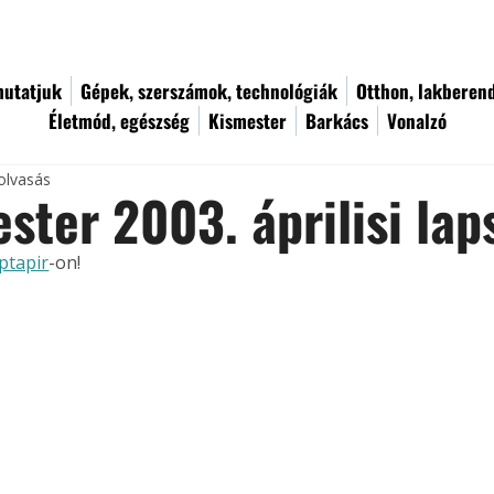
utatjuk
Gépek, szerszámok, technológiák
Otthon, lakberen
Életmód, egészség
Kismester
Barkács
Vonalzó
olvasás
ster 2003. áprilisi la
ptapir
-on!