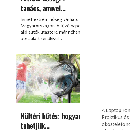
tanács, amivel
megóvhatjuk
Ismét extrém hőség várható
autónkat a nyári
Magyarországon. A tűző napon
álló autók utastere már néhány
károktól
perc alatt rendkívül
felmelegszik, és rövid időn belül
akár a 60-70 °C-ot is
megközelítheti. Ez nemcsak a
beszállást teszi kellemetlenné,
hanem az autó állapotára és a
benne hagyott tárgyakra is
káros hatással lehet. Néhány
egyszerű óvintézkedéssel
azonban jelentősen
csökkenthetjük a hőség káros
hatásait.
A Laptapiron
Kültéri hűtés: hogyan
Praktikus és
tehetjük
okostelefono