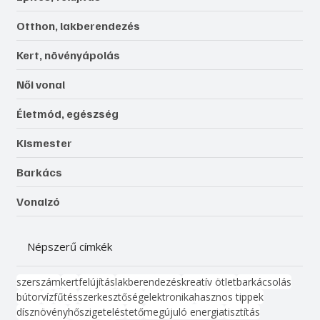
Otthon, lakberendezés
Kert, növényápolás
Női vonal
Életmód, egészség
Kismester
Barkács
Vonalzó
Népszerű címkék
szerszám
kert
felújítás
lakberendezés
kreatív ötlet
barkácsolás
bútor
víz
fűtés
szerkesztőség
elektronika
hasznos tippek
dísznövény
hőszigetelés
tető
megújuló energia
tisztítás