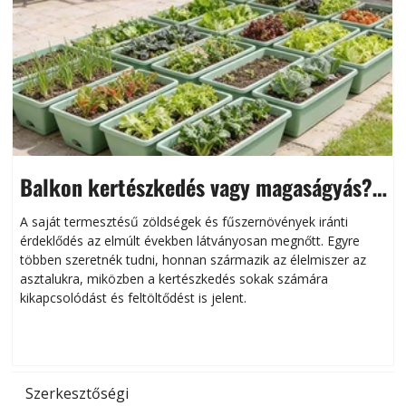
Balkon kertészkedés vagy magaságyás?
Helytakarékos kertészkedés
A saját termesztésű zöldségek és fűszernövények iránti
érdeklődés az elmúlt években látványosan megnőtt. Egyre
többen szeretnék tudni, honnan származik az élelmiszer az
l
asztalukra, miközben a kertészkedés sokak számára
kikapcsolódást és feltöltődést is jelent.
é
d
Szerkesztőségi