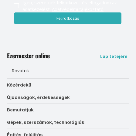
Igen, szeretnék feliratkozni, és elfogadom az 
adatkezelést. 
Adatvédelmi tájékoztató
Feliratkozás
Ezermester online
Lap tetejére
Rovatok
Közérdekű
Újdonságok, érdekességek
Bemutatjuk
Gépek, szerszámok, technológiák
Építés, felújítás