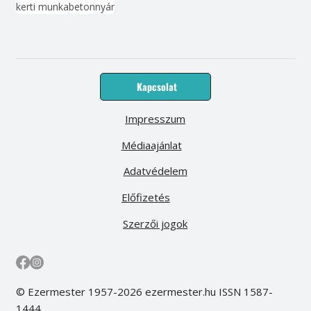
kerti munka
beton
nyár
Kapcsolat
Impresszum
Médiaajánlat
Adatvédelem
Előfizetés
Szerzői jogok
© Ezermester 1957-2026 ezermester.hu ISSN 1587-
1444