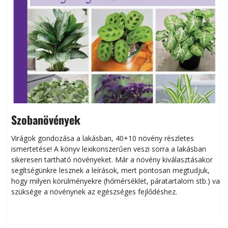
Szobanövények
Virágok gondozása a lakásban, 40+10 növény részletes
ismertetése! A könyv lexikonszerűen veszi sorra a lakásban
s
sikeresen tart­ha­tó növényeket. Már a növény kiválasztásakor
h
segítségünkre lesznek a leírások, mert pontosan megtudjuk,
k
hogy milyen körülményekre (hőmérséklet, páratartalom stb.) van
szüksége a növénynek az egészséges fejlődéshez.
t