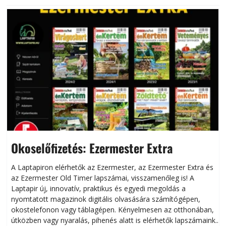
Okoselőfizetés: Ezermester Extra
A Laptapiron elérhetők az Ezermester, az Ezermester Extra és
az Ezermester Old Timer lapszámai, visszamenőleg is! A
Laptapir új, innovatív, praktikus és egyedi megoldás a
L
nyomtatott magazinok digitális olvasására számítógépen,
okostelefonon vagy táblagépen. Kényelmesen az otthonában,
útközben vagy nyaralás, pihenés alatt is elérhetők lapszámaink.
ú