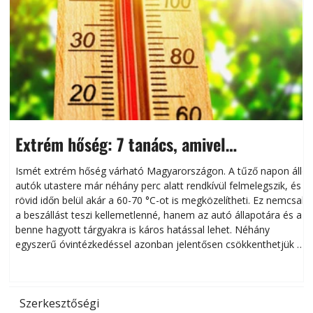
Extrém hőség: 7 tanács, amivel
megóvhatjuk autónkat a nyári károktól
Ismét extrém hőség várható Magyarországon. A tűző napon álló
autók utastere már néhány perc alatt rendkívül felmelegszik, és
rövid időn belül akár a 60-70 °C-ot is megközelítheti. Ez nemcsak
n
a beszállást teszi kellemetlenné, hanem az autó állapotára és a
benne hagyott tárgyakra is káros hatással lehet. Néhány
egyszerű óvintézkedéssel azonban jelentősen csökkenthetjük a
hőség káros hatásait.
l
Szerkesztőségi