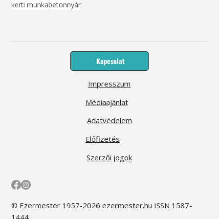
kerti munka
beton
nyár
Kapcsolat
Impresszum
Médiaajánlat
Adatvédelem
Előfizetés
Szerzői jogok
© Ezermester 1957-2026 ezermester.hu ISSN 1587-
1444