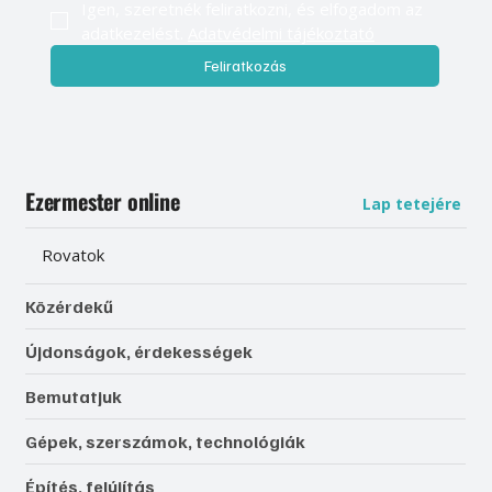
Igen, szeretnék feliratkozni, és elfogadom az 
adatkezelést. 
Adatvédelmi tájékoztató
Feliratkozás
Ezermester online
Lap tetejére
Rovatok
Közérdekű
Újdonságok, érdekességek
Bemutatjuk
Gépek, szerszámok, technológiák
Építés, felújítás