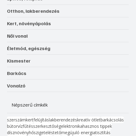
Otthon, lakberendezés
Kert, növényápolás
Női vonal
Életmód, egészség
Kismester
Barkács
Vonalzó
Népszerű címkék
szerszám
kert
felújítás
lakberendezés
kreatív ötlet
barkácsolás
bútor
víz
fűtés
szerkesztőség
elektronika
hasznos tippek
dísznövény
hőszigetelés
tető
megújuló energia
tisztítás