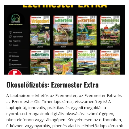
Okoselőfizetés: Ezermester Extra
A Laptapiron elérhetők az Ezermester, az Ezermester Extra és
az Ezermester Old Timer lapszámai, visszamenőleg is! A
Laptapir új, innovatív, praktikus és egyedi megoldás a
L
nyomtatott magazinok digitális olvasására számítógépen,
okostelefonon vagy táblagépen. Kényelmesen az otthonában,
útközben vagy nyaralás, pihenés alatt is elérhetők lapszámaink.
ú