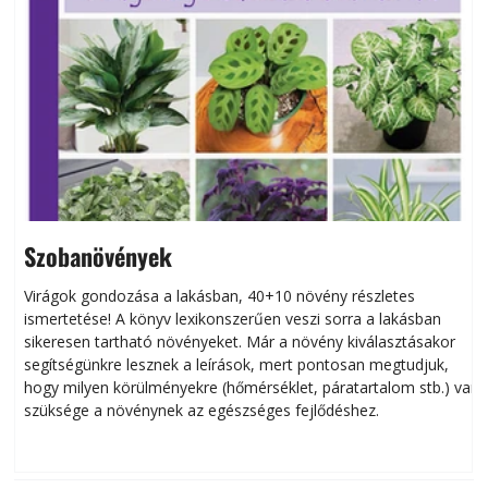
Szobanövények
Virágok gondozása a lakásban, 40+10 növény részletes
ismertetése! A könyv lexikonszerűen veszi sorra a lakásban
s
sikeresen tart­ha­tó növényeket. Már a növény kiválasztásakor
h
segítségünkre lesznek a leírások, mert pontosan megtudjuk,
k
hogy milyen körülményekre (hőmérséklet, páratartalom stb.) van
szüksége a növénynek az egészséges fejlődéshez.
t