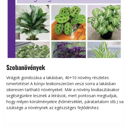
Szobanövények
Virágok gondozása a lakásban, 40+10 növény részletes
ismertetése! A könyv lexikonszerűen veszi sorra a lakásban
s
sikeresen tart­ha­tó növényeket. Már a növény kiválasztásakor
h
segítségünkre lesznek a leírások, mert pontosan megtudjuk,
k
hogy milyen körülményekre (hőmérséklet, páratartalom stb.) van
szüksége a növénynek az egészséges fejlődéshez.
t