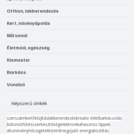
Otthon, lakberendezés
Kert, növényápolás
Női vonal
Életmód, egészség
Kismester
Barkács
Vonalzó
Népszerű címkék
szerszám
kert
felújítás
lakberendezés
kreatív ötlet
barkácsolás
bútor
víz
fűtés
szerkesztőség
elektronika
hasznos tippek
dísznövény
hőszigetelés
tető
megújuló energia
tisztítás