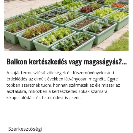
Balkon kertészkedés vagy magaságyás?
Helytakarékos kertészkedés
A saját termesztésű zöldségek és fűszernövények iránti
érdeklődés az elmúlt években látványosan megnőtt. Egyre
többen szeretnék tudni, honnan származik az élelmiszer az
l
asztalukra, miközben a kertészkedés sokak számára
kikapcsolódást és feltöltődést is jelent.
é
d
Szerkesztőségi