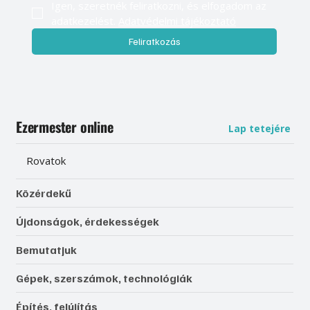
Igen, szeretnék feliratkozni, és elfogadom az 
adatkezelést. 
Adatvédelmi tájékoztató
Feliratkozás
Ezermester online
Lap tetejére
Rovatok
Közérdekű
Újdonságok, érdekességek
Bemutatjuk
Gépek, szerszámok, technológiák
Építés, felújítás