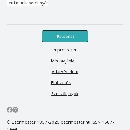
kerti munka
beton
nyár
Kapcsolat
Impresszum
Médiaajánlat
Adatvédelem
Előfizetés
Szerzői jogok
© Ezermester 1957-2026 ezermester.hu ISSN 1587-
1444