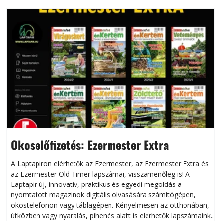
Okoselőfizetés: Ezermester Extra
A Laptapiron elérhetők az Ezermester, az Ezermester Extra és
az Ezermester Old Timer lapszámai, visszamenőleg is! A
Laptapir új, innovatív, praktikus és egyedi megoldás a
L
nyomtatott magazinok digitális olvasására számítógépen,
okostelefonon vagy táblagépen. Kényelmesen az otthonában,
útközben vagy nyaralás, pihenés alatt is elérhetők lapszámaink.
ú