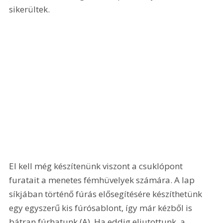
sikerültek. 
El kell még készítenünk viszont a csuklópont 
furatait a menetes fémhüvelyek számára. A lap 
síkjában történő fúrás elősegítésére készíthetünk 
egy egyszerű kis fúrósablont, így már kézből is 
bátran fúrhatunk (A). Ha eddig eljutottunk, a 