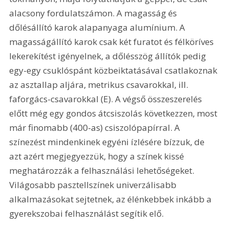
alacsony fordulatszámon. A magasság és 
dőlésállító karok alapanyaga alumínium. A 
magasságállító karok csak két furatot és félköríves 
lekerekítést igényelnek, a dőlésszög állítók pedig 
egy-egy csuklóspánt közbeiktatásával csatlakoznak 
az asztallap aljára, metrikus csavarokkal, ill. 
faforgács-csavarokkal (E). A végső összeszerelés 
előtt még egy gondos átcsiszolás következzen, most 
már finomabb (400-as) csiszolópapírral. A 
színezést mindenkinek egyéni ízlésére bízzuk, de 
azt azért megjegyezzük, hogy a színek kissé 
meghatározzák a felhasználási lehetőségeket. 
Világosabb pasztellszínek univerzálisabb 
alkalmazásokat sejtetnek, az élénkebbek inkább a 
gyerekszobai felhasználást segítik elő. 