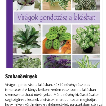
Szobanövények
Virágok gondozása a lakásban, 40+10 növény részletes
ismertetése! A könyv lexikonszerűen veszi sorra a lakásban
s
sikeresen tart­ha­tó növényeket. Már a növény kiválasztásakor
h
segítségünkre lesznek a leírások, mert pontosan megtudjuk,
k
hogy milyen körülményekre (hőmérséklet, páratartalom stb.) van