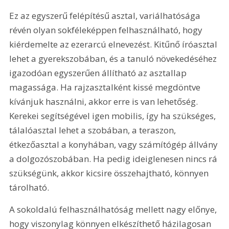
Ez az egyszerű felépítésű asztal, variálhatósága 
révén olyan sokféleképpen felhasználható, hogy 
kiérdemelte az ezerarcú elnevezést. Kitűnő íróasztal 
lehet a gyerekszobában, és a tanuló növekedéséhez 
igazodóan egyszerűen állítható az asztallap 
magassága. Ha rajzasztalként kissé megdöntve 
kívánjuk használni, akkor erre is van lehetőség. 
Kerekei segítségével igen mobilis, így ha szükséges, 
tálalóasztal lehet a szobában, a teraszon, 
étkezőasztal a konyhában, vagy számítógép állvány 
a dolgozószobában. Ha pedig ideiglenesen nincs rá 
szükségünk, akkor kicsire összehajtható, könnyen 
tárolható. 
A sokoldalú felhasználhatóság mellett nagy előnye, 
hogy viszonylag könnyen elkészíthető házilagosan 