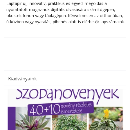
Laptapir új, innovatív, praktikus és egyedi megoldás a
L
nyomtatott magazinok digitális olvasására számítógépen,
okostelefonon vagy táblagépen. Kényelmesen az otthonában,
útközben vagy nyaralás, pihenés alatt is elérhetők lapszámaink.
ú
Bárhol, bármikor, akár külföldön élve vagy dolgozva is
B
olvashatók az Ezermester lapszámai. A Laptapir kényelmes
megoldás, mert: – t
Kiadványaink