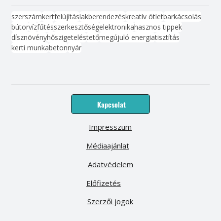
szerszám
kert
felújítás
lakberendezés
kreatív ötlet
barkácsolás
bútor
víz
fűtés
szerkesztőség
elektronika
hasznos tippek
dísznövény
hőszigetelés
tető
megújuló energia
tisztítás
kerti munka
beton
nyár
Kapcsolat
Impresszum
Médiaajánlat
Adatvédelem
Előfizetés
Szerzői jogok