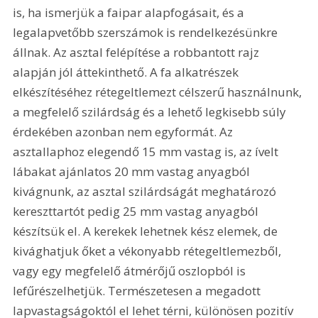
is, ha ismerjük a faipar alapfogásait, és a 
legalapvetőbb szerszámok is rendelkezésünkre 
állnak. Az asztal felépítése a robbantott rajz 
alapján jól áttekinthető. A fa alkatrészek 
elkészítéséhez rétegeltlemezt célszerű használnunk, 
a megfelelő szilárdság és a lehető legkisebb súly 
érdekében azonban nem egyformát. Az 
asztallaphoz elegendő 15 mm vastag is, az ívelt 
lábakat ajánlatos 20 mm vastag anyagból 
kivágnunk, az asztal szilárdságát meghatározó 
kereszttartót pedig 25 mm vastag anyagból 
készítsük el. A kerekek lehetnek kész elemek, de 
kivághatjuk őket a vékonyabb rétegeltlemezből, 
vagy egy megfelelő átmérőjű oszlopból is 
lefűrészelhetjük. Természetesen a megadott 
lapvastagságoktól el lehet térni, különösen pozitív 