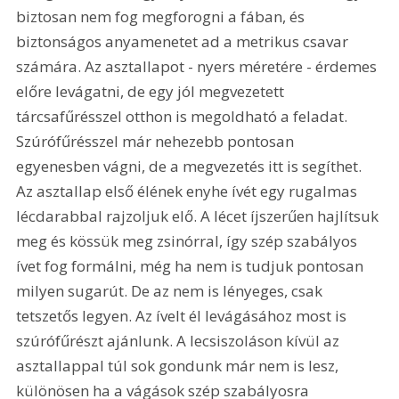
biztosan nem fog megforogni a fában, és 
biztonságos anyamenetet ad a metrikus csavar 
számára. Az asztallapot - nyers méretére - érdemes 
előre levágatni, de egy jól megvezetett 
tárcsafűrésszel otthon is megoldható a feladat. 
Szúrófűrésszel már nehezebb pontosan 
egyenesben vágni, de a megvezetés itt is segíthet. 
Az asztallap első élének enyhe ívét egy rugalmas 
lécdarabbal rajzoljuk elő. A lécet íjszerűen hajlítsuk 
meg és kössük meg zsinórral, így szép szabályos 
ívet fog formálni, még ha nem is tudjuk pontosan 
milyen sugarút. De az nem is lényeges, csak 
tetszetős legyen. Az ívelt él levágásához most is 
szúrófűrészt ajánlunk. A lecsiszoláson kívül az 
asztallappal túl sok gondunk már nem is lesz, 
különösen ha a vágások szép szabályosra 