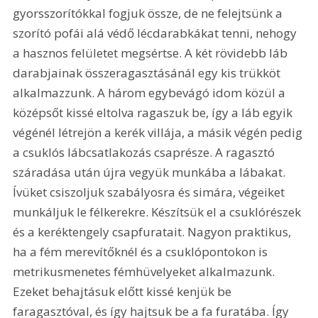
gyorsszorítókkal fogjuk össze, de ne felejtsünk a 
szorító pofái alá védő lécdarabkákat tenni, nehogy 
a hasznos felületet megsértse. A két rövidebb láb 
darabjainak összeragasztásánál egy kis trükköt 
alkalmazzunk. A három egybevágó idom közül a 
középsőt kissé eltolva ragaszuk be, így a láb egyik 
végénél létrejön a kerék villája, a másik végén pedig 
a csuklós lábcsatlakozás csaprésze. A ragasztó 
száradása után újra vegyük munkába a lábakat. 
Ívüket csiszoljuk szabályosra és simára, végeiket 
munkáljuk le félkerekre. Készítsük el a csuklórészek 
és a keréktengely csapfuratait. Nagyon praktikus, 
ha a fém merevítőknél és a csuklópontokon is 
metrikusmenetes fémhüvelyeket alkalmazunk. 
Ezeket behajtásuk előtt kissé kenjük be 
faragasztóval, és így hajtsuk be a fa furatába. Így 