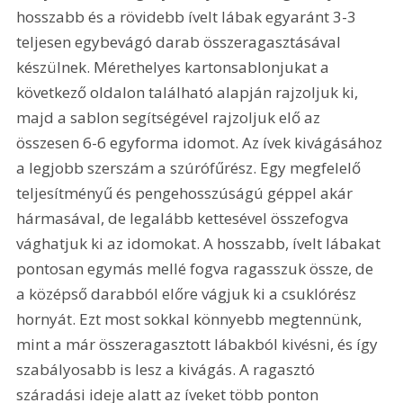
hosszabb és a rövidebb ívelt lábak egyaránt 3-3 
teljesen egybevágó darab összeragasztásával 
készülnek. Mérethelyes kartonsablonjukat a 
következő oldalon található alapján rajzoljuk ki, 
majd a sablon segítségével rajzoljuk elő az 
összesen 6-6 egyforma idomot. Az ívek kivágásához 
a legjobb szerszám a szúrófűrész. Egy megfelelő 
teljesítményű és pengehosszúságú géppel akár 
hármasával, de legalább kettesével összefogva 
vághatjuk ki az idomokat. A hosszabb, ívelt lábakat 
pontosan egymás mellé fogva ragasszuk össze, de 
a középső darabból előre vágjuk ki a csuklórész 
hornyát. Ezt most sokkal könnyebb megtennünk, 
mint a már összeragasztott lábakból kivésni, és így 
szabályosabb is lesz a kivágás. A ragasztó 
száradási ideje alatt az íveket több ponton 