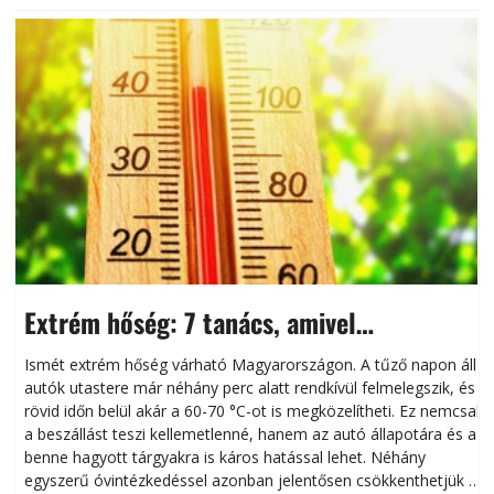
Extrém hőség: 7 tanács, amivel
megóvhatjuk autónkat a nyári károktól
Ismét extrém hőség várható Magyarországon. A tűző napon álló
autók utastere már néhány perc alatt rendkívül felmelegszik, és
rövid időn belül akár a 60-70 °C-ot is megközelítheti. Ez nemcsak
n
a beszállást teszi kellemetlenné, hanem az autó állapotára és a
benne hagyott tárgyakra is káros hatással lehet. Néhány
egyszerű óvintézkedéssel azonban jelentősen csökkenthetjük a