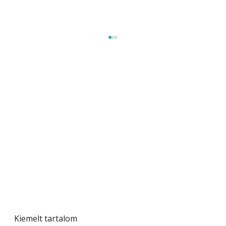
Gyerekszoba az új tanévhez
Kiemelt tartalom