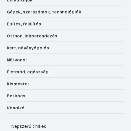
Gépek, szerszámok, technológiák
Építés, felújítás
Otthon, lakberendezés
Kert, növényápolás
Női vonal
Életmód, egészség
Kismester
Barkács
Vonalzó
Népszerű címkék