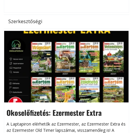
hőség káros hatásait.
l
Szerkesztőségi
Okoselőfizetés: Ezermester Extra
A Laptapiron elérhetők az Ezermester, az Ezermester Extra és
az Ezermester Old Timer lapszámai, visszamenőleg is! A