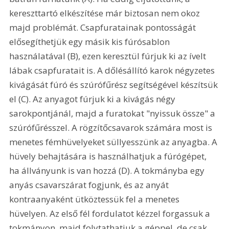
kereszttartó elkészítése már biztosan nem okoz 
majd problémát. Csapfuratainak pontosságát 
elősegíthetjük egy másik kis fúrósablon 
használatával (B), ezen keresztül fúrjuk ki az ívelt 
lábak csapfuratait is. A dőlésállító karok négyzetes 
kivágását fúró és szúrófűrész segítségével készítsük 
el (C). Az anyagot fúrjuk ki a kivágás négy 
sarokpontjánál, majd a furatokat "nyissuk össze" a 
szúrófűrésszel. A rögzítőcsavarok számára most is 
menetes fémhüvelyeket süllyesszünk az anyagba. A 
hüvely behajtására is használhatjuk a fúrógépet, 
ha állványunk is van hozzá (D). A tokmányba egy 
anyás csavarszárat fogjunk, és az anyát 
kontraanyaként ütköztessük fel a menetes 
hüvelyen. Az első fél fordulatot kézzel forgassuk a 
tokmányon, majd folytathatjuk a géppel, de csak 