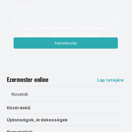
E-mail cím
*
Igen, szeretnék feliratkozni, és elfogadom az 
adatkezelést. 
Adatvédelmi tájékoztató
Feliratkozás
Ezermester online
Lap tetejére
Rovatok
Közérdekű
Újdonságok, érdekességek
Bemutatjuk