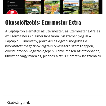
Okoselőfizetés: Ezermester Extra
A Laptapiron elérhetők az Ezermester, az Ezermester Extra és
az Ezermester Old Timer lapszámai, visszamenőleg is! A
Laptapir új, innovatív, praktikus és egyedi megoldás a
L
nyomtatott magazinok digitális olvasására számítógépen,
okostelefonon vagy táblagépen. Kényelmesen az otthonában,
útközben vagy nyaralás, pihenés alatt is elérhetők lapszámaink.
ú
Bárhol, bármikor, akár külföldön élve vagy dolgozva is
B
olvashatók az Ezermester lapszámai. A Laptapir kényelmes
megoldás, mert: – t
Kiadványaink