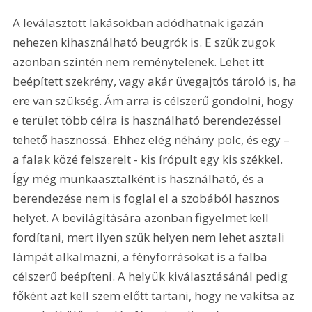
A leválasztott lakásokban adódhatnak igazán 
nehezen kihasználható beugrók is. E szűk zugok 
azonban szintén nem reménytelenek. Lehet itt 
beépített szekrény, vagy akár üvegajtós tároló is, ha 
ere van szükség. Ám arra is célszerű gondolni, hogy 
e terület több célra is használható berendezéssel 
tehető hasznossá. Ehhez elég néhány polc, és egy – 
a falak közé felszerelt - kis írópult egy kis székkel. 
Így még munkaasztalként is használható, és a 
berendezése nem is foglal el a szobából hasznos 
helyet. A bevilágítására azonban figyelmet kell 
fordítani, mert ilyen szűk helyen nem lehet asztali 
lámpát alkalmazni, a fényforrásokat is a falba 
célszerű beépíteni. A helyük kiválasztásánál pedig 
főként azt kell szem előtt tartani, hogy ne vakítsa az 