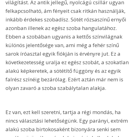
világítást. Az antik jellegű, nyolcágú csillár ugyan 
felkapcsolható, ám fényeit csak ritkán használják, 
inkább érdekes szobadísz. Sötét rózsaszínű ernyői 
azonban illenek az egész szoba hangulatához. 
Ebben a szobában ugyanis a kettős színvilágnak 
különös jelentősége van, ami még a fehér színű 
sarok íróasztal egyik fiókján is érvényre jut. Ez a 
következetesség uralja ez egész szobát, a szokatlan 
alakú képkeretek, a sötétítő függöny és az egyik 
falrész színéig bezárólag. Ezért aztán már nem is 
olyan zavaró a szoba szabálytalan alakja.
Ez van, ezt kell szeretni, tartja a régi mondás, ha 
nincs választási lehetőségünk. Egy parányi, extrém 
alakú szoba birtokosaként bizonyára senki sem 