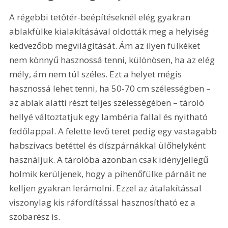
A régebbi tetőtér-beépítéseknél elég gyakran 
ablakfülke kialakításával oldották meg a helyiség 
kedvezőbb megvilágítását. Ám az ilyen fülkéket 
nem könnyű hasznossá tenni, különösen, ha az elég 
mély, ám nem túl széles. Ezt a helyet mégis 
hasznossá lehet tenni, ha 50-70 cm szélességben – 
az ablak alatti részt teljes szélességében – tároló 
hellyé változtatjuk egy lambéria fallal és nyitható 
fedőlappal. A felette levő teret pedig egy vastagabb 
habszivacs betéttel és díszpárnákkal ülőhelyként 
használjuk. A tárolóba azonban csak idényjellegű 
holmik kerüljenek, hogy a pihenőfülke párnáit ne 
kelljen gyakran lerámolni. Ezzel az átalakítással 
viszonylag kis ráfordítással hasznosítható ez a 
szobarész is.