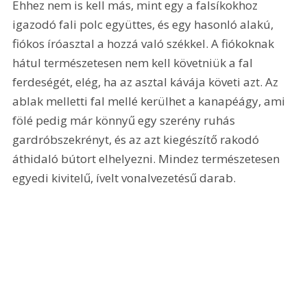
Ehhez nem is kell más, mint egy a falsíkokhoz 
igazodó fali polc együttes, és egy hasonló alakú, 
fiókos íróasztal a hozzá való székkel. A fiókoknak 
hátul természetesen nem kell követniük a fal 
ferdeségét, elég, ha az asztal kávája követi azt. Az 
ablak melletti fal mellé kerülhet a kanapéágy, ami 
fölé pedig már könnyű egy szerény ruhás 
gardróbszekrényt, és az azt kiegészítő rakodó 
áthidaló bútort elhelyezni. Mindez természetesen 
egyedi kivitelű, ívelt vonalvezetésű darab.