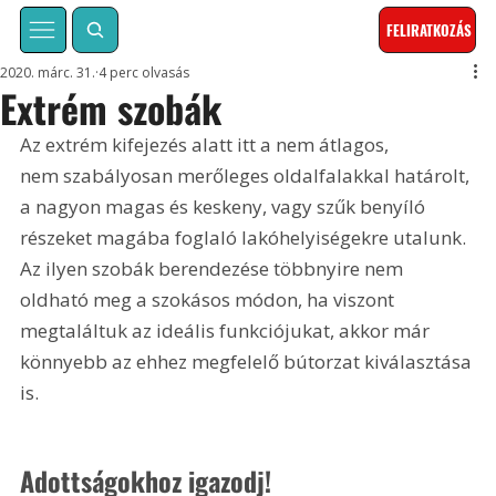
FELIRATKOZÁS
2020. márc. 31.
4 perc olvasás
Extrém szobák
Az extrém kifejezés alatt itt a nem átlagos, 
nem szabályosan merőleges oldalfalakkal határolt, 
a nagyon magas és keskeny, vagy szűk benyíló 
részeket magába foglaló lakóhelyiségekre utalunk. 
Az ilyen szobák berendezése többnyire nem 
oldható meg a szokásos módon, ha viszont 
megtaláltuk az ideális funkciójukat, akkor már 
könnyebb az ehhez megfelelő bútorzat kiválasztása 
is.
Adottságokhoz igazodj!