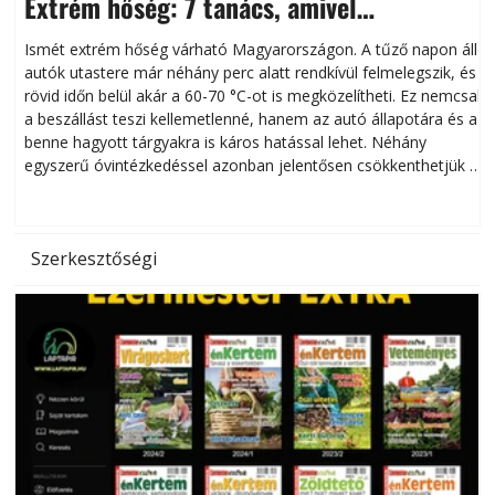
Extrém hőség: 7 tanács, amivel
megóvhatjuk autónkat a nyári károktól
Ismét extrém hőség várható Magyarországon. A tűző napon álló
autók utastere már néhány perc alatt rendkívül felmelegszik, és
rövid időn belül akár a 60-70 °C-ot is megközelítheti. Ez nemcsak
n
a beszállást teszi kellemetlenné, hanem az autó állapotára és a
benne hagyott tárgyakra is káros hatással lehet. Néhány
egyszerű óvintézkedéssel azonban jelentősen csökkenthetjük a
hőség káros hatásait.
l
Szerkesztőségi