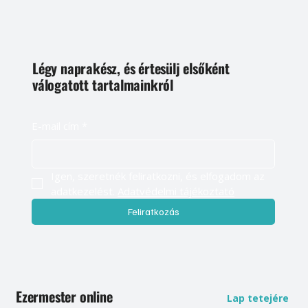
Légy naprakész, és értesülj elsőként
válogatott tartalmainkról
E-mail cím
*
Igen, szeretnék feliratkozni, és elfogadom az 
adatkezelést. 
Adatvédelmi tájékoztató
Feliratkozás
Ezermester online
Lap tetejére