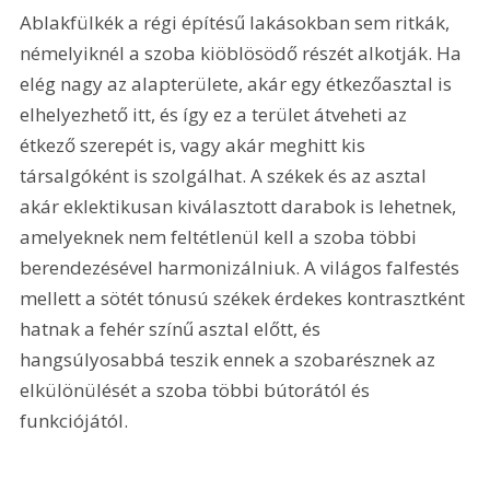
Ablakfülkék a régi építésű lakásokban sem ritkák, 
némelyiknél a szoba kiöblösödő részét alkotják. Ha 
elég nagy az alapterülete, akár egy étkezőasztal is 
elhelyezhető itt, és így ez a terület átveheti az 
étkező szerepét is, vagy akár meghitt kis 
társalgóként is szolgálhat. A székek és az asztal 
akár eklektikusan kiválasztott darabok is lehetnek, 
amelyeknek nem feltétlenül kell a szoba többi 
berendezésével harmonizálniuk. A világos falfestés 
mellett a sötét tónusú székek érdekes kontrasztként 
hatnak a fehér színű asztal előtt, és 
hangsúlyosabbá teszik ennek a szobarésznek az 
elkülönülését a szoba többi bútorától és 
funkciójától.