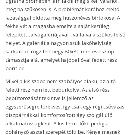
ugrálna örömében, ám lakni mégis kell valahol, 
még ha szűkösen is. A problémát korához méltó 
lazasággal oldotta meg huszonéves birtokosa. A 
fekhelyét a magasba emelte a saját kezűleg 
felépített „alvógalériájával”, vállalva a szűkös felső 
helyet. A galériát a nagyon szűk lakóhelyiség 
sarkaiban rögzített négy 80x80 mm-es oszlop 
támasztja alá, amelyet hajópallóval fedett rész 
borít be.
Mivel a kis szoba nem szabályos alakú, az ajtó 
feletti rész nem lett beburkolva. Az alsó rész 
bebútorozását tekintve is jellemző az 
egyszerűségre törekvés, így csak egy régi csővázas, 
díszpárnákkal komfortosított ágy szolgál ülő 
alkalmatosságként. A kis fém ülőke pedig a 
dohányzó asztal szerepét tölti be. Kényelmesnek 