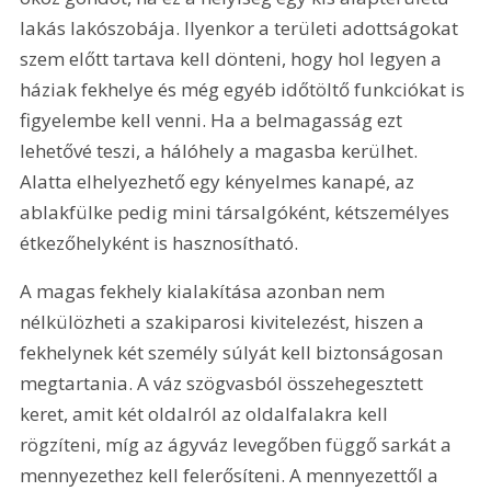
lakás lakószobája. Ilyenkor a területi adottságokat 
szem előtt tartava kell dönteni, hogy hol legyen a 
háziak fekhelye és még egyéb időtöltő funkciókat is 
figyelembe kell venni. Ha a belmagasság ezt 
lehetővé teszi, a hálóhely a magasba kerülhet. 
Alatta elhelyezhető egy kényelmes kanapé, az 
ablakfülke pedig mini társalgóként, kétszemélyes 
étkezőhelyként is hasznosítható.
A magas fekhely kialakítása azonban nem 
nélkülözheti a szakiparosi kivitelezést, hiszen a 
fekhelynek két személy súlyát kell biztonságosan 
megtartania. A váz szögvasból összehegesztett 
keret, amit két oldalról az oldalfalakra kell 
rögzíteni, míg az ágyváz levegőben függő sarkát a 
mennyezethez kell felerősíteni. A mennyezettől a 