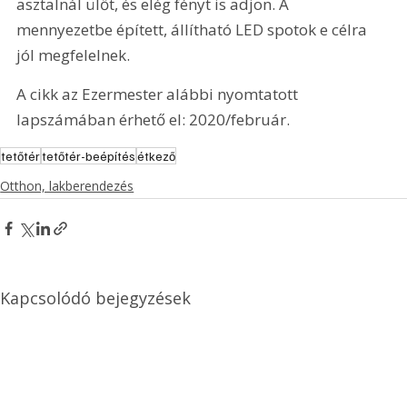
asztalnál ülőt, és elég fényt is adjon. A 
mennyezetbe épített, állítható LED spotok e célra 
jól megfelelnek.
A cikk az Ezermester alábbi nyomtatott 
lapszámában érhető el: 2020/február.
tetőtér
tetőtér-beépítés
étkező
Otthon, lakberendezés
Kapcsolódó bejegyzések