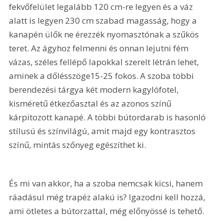
fekvőfelület legalább 120 cm-re legyen és a váz 
alatt is legyen 230 cm szabad magasság, hogy a 
kanapén ülők ne érezzék nyomasztónak a szűkös 
teret. Az ágyhoz felmenni és onnan lejutni fém 
vázas, széles fellépő lapokkal szerelt létrán lehet, 
aminek a dőlésszöge15-25 fokos. A szoba többi 
berendezési tárgya két modern kagylófotel, 
kisméretű étkezőasztal és az azonos színű 
kárpitozott kanapé. A többi bútordarab is hasonló 
stílusú és színvilágú, amit majd egy kontrasztos 
színű, mintás szőnyeg egészíthet ki.
És mi van akkor, ha a szoba nemcsak kicsi, hanem 
ráadásul még trapéz alakú is? Igazodni kell hozzá, 
ami ötletes a bútorzattal, még előnyössé is tehető. 