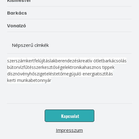
Kismester
Barkács
Vonalzó
Népszerű címkék
szerszám
kert
felújítás
lakberendezés
kreatív ötlet
barkácsolás
bútor
víz
fűtés
szerkesztőség
elektronika
hasznos tippek
dísznövény
hőszigetelés
tető
megújuló energia
tisztítás
kerti munka
beton
nyár
Kapcsolat
Impresszum