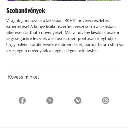
Szobanövények
Virágok gondozása a lakásban, 40+10 növény részletes
ismertetése! A könyv lexikonszerűen veszi sorra a lakásban
s
sikeresen tart­ha­tó növényeket. Már a növény kiválasztásakor
h
segítségünkre lesznek a leírások, mert pontosan megtudjuk,
k
hogy milyen körülményekre (hőmérséklet, páratartalom stb.) van
szüksége a növénynek az egészséges fejlődéshez.
t
Kövess minket