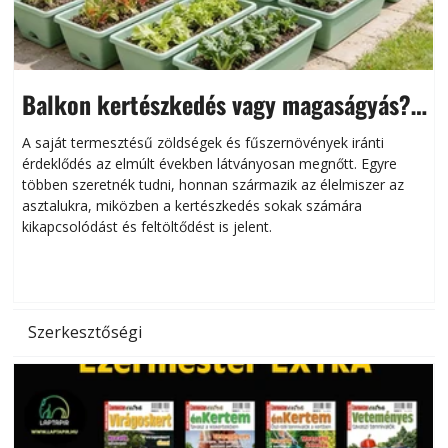
Balkon kertészkedés vagy magaságyás?
Helytakarékos kertészkedés
A saját termesztésű zöldségek és fűszernövények iránti
érdeklődés az elmúlt években látványosan megnőtt. Egyre
többen szeretnék tudni, honnan származik az élelmiszer az
l
asztalukra, miközben a kertészkedés sokak számára
kikapcsolódást és feltöltődést is jelent.
é
d
Szerkesztőségi