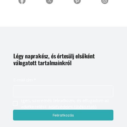
Légy naprakész, és értesülj elsőként
válogatott tartalmainkról
E-mail cím
*
Igen, szeretnék feliratkozni, és elfogadom az 
adatkezelést. 
Adatvédelmi tájékoztató
Feliratkozás