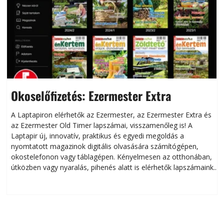
Okoselőfizetés: Ezermester Extra
A Laptapiron elérhetők az Ezermester, az Ezermester Extra és
az Ezermester Old Timer lapszámai, visszamenőleg is! A
Laptapir új, innovatív, praktikus és egyedi megoldás a
L
nyomtatott magazinok digitális olvasására számítógépen,
okostelefonon vagy táblagépen. Kényelmesen az otthonában,
útközben vagy nyaralás, pihenés alatt is elérhetők lapszámaink.
ú
Bárhol, bármikor, akár külföldön élve vagy dolgozva is
B
olvashatók az Ezermester lapszámai. A Laptapir kényelmes
megoldás, mert: – t