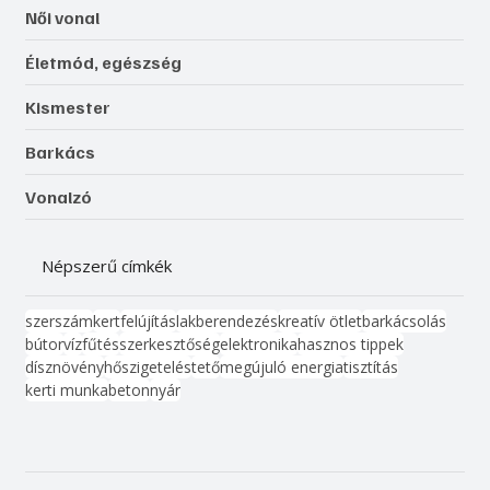
Női vonal
Életmód, egészség
Kismester
Barkács
Vonalzó
Népszerű címkék
szerszám
kert
felújítás
lakberendezés
kreatív ötlet
barkácsolás
bútor
víz
fűtés
szerkesztőség
elektronika
hasznos tippek
dísznövény
hőszigetelés
tető
megújuló energia
tisztítás
kerti munka
beton
nyár