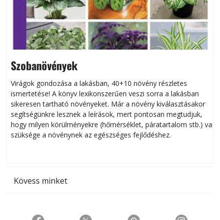
Szobanövények
Virágok gondozása a lakásban, 40+10 növény részletes
ismertetése! A könyv lexikonszerűen veszi sorra a lakásban
s
sikeresen tart­ha­tó növényeket. Már a növény kiválasztásakor
h
segítségünkre lesznek a leírások, mert pontosan megtudjuk,
k
hogy milyen körülményekre (hőmérséklet, páratartalom stb.) van
szüksége a növénynek az egészséges fejlődéshez.
t
Kövess minket