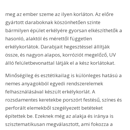
meg az ember szeme az ilyen korláton. Az előre 
gyártott daraboknak köszönhetően szinte 
bármilyen épület erkélyére gyorsan elkészíthetők a 
hasonló, alaktól és mérettől független 
erkélykorlátok. Darabjait hegesztéssel állítják 
össze, és nagyon alapos, korróziót megelőző, UV 
álló felületbevonattal látják el a kész korlátokat.
Minőségileg és esztétikailag is különleges hatású a 
nemes anyagokból egyedi rendszerelemek 
felhasználásával készült erkélykorlát. A 
rozsdamentes keretekbe porszórt festésű, színes és 
perforált elemekből szegélyezett betéteket 
építettek be. Ezeknek még az alakja és iránya is 
szisztematikusan megválasztott, ami fokozza a 