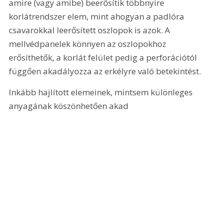
amire (vagy amibe) beerősítik többnyire 
korlátrendszer elem, mint ahogyan a padlóra 
csavarokkal leerősített oszlopok is azok. A 
mellvédpanelek könnyen az oszlopokhoz 
erősíthetők, a korlát felület pedig a perforációtól 
függően akadályozza az erkélyre való betekintést.
Inkább hajlított elemeinek, mintsem különleges 
anyagának köszönhetően akad 