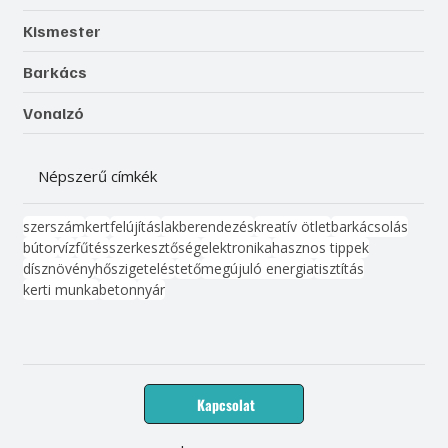
Kismester
Barkács
Vonalzó
Népszerű címkék
szerszám
kert
felújítás
lakberendezés
kreatív ötlet
barkácsolás
bútor
víz
fűtés
szerkesztőség
elektronika
hasznos tippek
dísznövény
hőszigetelés
tető
megújuló energia
tisztítás
kerti munka
beton
nyár
Kapcsolat