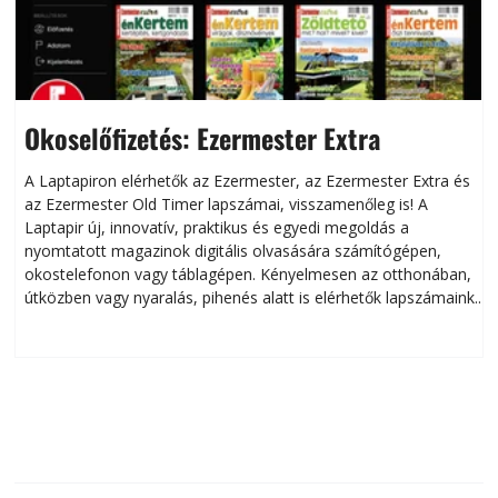
Okoselőfizetés: Ezermester Extra
A Laptapiron elérhetők az Ezermester, az Ezermester Extra és
az Ezermester Old Timer lapszámai, visszamenőleg is! A
Laptapir új, innovatív, praktikus és egyedi megoldás a
L
nyomtatott magazinok digitális olvasására számítógépen,
okostelefonon vagy táblagépen. Kényelmesen az otthonában,
útközben vagy nyaralás, pihenés alatt is elérhetők lapszámaink.
ú
Bárhol, bármikor, akár külföldön élve vagy dolgozva is
B
olvashatók az Ezermester lapszámai. A Laptapir kényelmes
megoldás, mert: – t