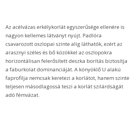
Az acélvázas erkélykorlát egyszerűsége ellenére is 
nagyon kellemes látványt nyújt. Padlóra 
csavarozott oszlopai szinte alig láthatók, ezért az 
arasznyi széles és bő közökkel az oszlopokra 
horizontálisan felerősített deszka borítás biztosítja 
a faburkolat dominanciáját. A könyöklő U alakú 
faprofilja nemcsak keretezi a korlátot, hanem szinte 
teljesen másodlagossá teszi a korlát szilárdságát 
adó fémvázat. 