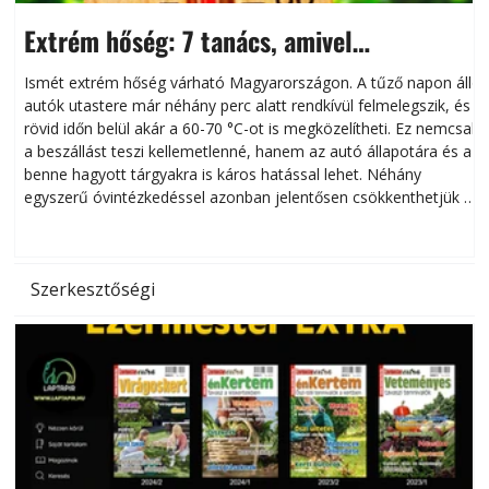
Extrém hőség: 7 tanács, amivel
megóvhatjuk autónkat a nyári károktól
Ismét extrém hőség várható Magyarországon. A tűző napon álló
autók utastere már néhány perc alatt rendkívül felmelegszik, és
rövid időn belül akár a 60-70 °C-ot is megközelítheti. Ez nemcsak
n
a beszállást teszi kellemetlenné, hanem az autó állapotára és a
benne hagyott tárgyakra is káros hatással lehet. Néhány
egyszerű óvintézkedéssel azonban jelentősen csökkenthetjük a
hőség káros hatásait.
l
Szerkesztőségi