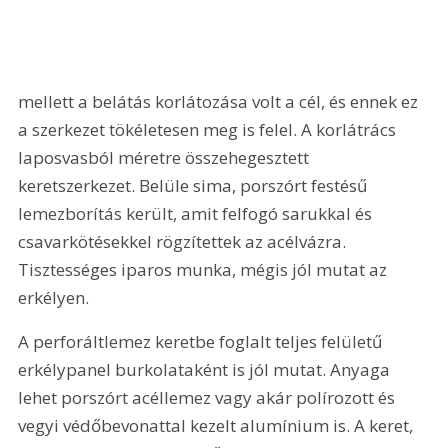
mellett a belátás korlátozása volt a cél, és ennek ez 
a szerkezet tökéletesen meg is felel. A korlátrács 
laposvasból méretre összehegesztett 
keretszerkezet. Belüle sima, porszórt festésű 
lemezborítás került, amit felfogó sarukkal és 
csavarkötésekkel rögzítettek az acélvázra. 
Tisztességes iparos munka, mégis jól mutat az 
erkélyen.
A perforáltlemez keretbe foglalt teljes felületű 
erkélypanel burkolataként is jól mutat. Anyaga 
lehet porszórt acéllemez vagy akár polírozott és 
vegyi védőbevonattal kezelt alumínium is. A keret, 