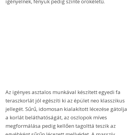
igényelnek, fényük pedig szinte örökéletű.
Az igényes asztalos munkával készített egyedi fa 
teraszkorlát jól egészíti ki az épület neo klasszikus 
jellegét. Sűrű, idomosan kialakított lécezése gátolja 
a korlát beláthatóságát, az oszlopok míves 
megformálása pedig kellően tagolttá teszik az 
egyébként sűrűn lécezett mellvédet. A masszív 