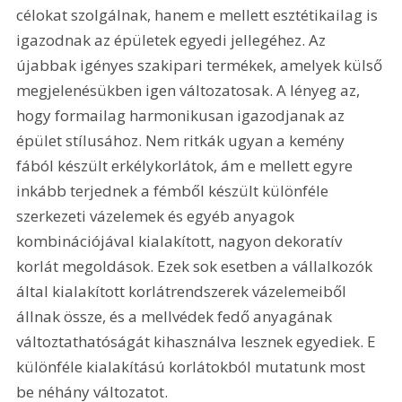
célokat szolgálnak, hanem e mellett esztétikailag is 
igazodnak az épületek egyedi jellegéhez. Az 
újabbak igényes szakipari termékek, amelyek külső 
megjelenésükben igen változatosak. A lényeg az, 
hogy formailag harmonikusan igazodjanak az 
épület stílusához. Nem ritkák ugyan a kemény 
fából készült erkélykorlátok, ám e mellett egyre 
inkább terjednek a fémből készült különféle 
szerkezeti vázelemek és egyéb anyagok 
kombinációjával kialakított, nagyon dekoratív 
korlát megoldások. Ezek sok esetben a vállalkozók 
által kialakított korlátrendszerek vázelemeiből 
állnak össze, és a mellvédek fedő anyagának 
változtathatóságát kihasználva lesznek egyediek. E 
különféle kialakítású korlátokból mutatunk most 
be néhány változatot.