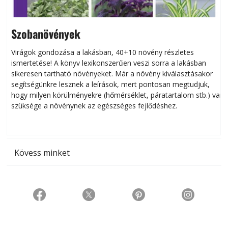
Szobanövények
Virágok gondozása a lakásban, 40+10 növény részletes
ismertetése! A könyv lexikonszerűen veszi sorra a lakásban
s
sikeresen tart­ha­tó növényeket. Már a növény kiválasztásakor
h
segítségünkre lesznek a leírások, mert pontosan megtudjuk,
k
hogy milyen körülményekre (hőmérséklet, páratartalom stb.) van
szüksége a növénynek az egészséges fejlődéshez.
t
Kövess minket