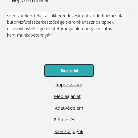
Népszerű címkék
szerszám
kert
felújítás
lakberendezés
kreatív ötlet
barkácsolás
bútor
víz
fűtés
szerkesztőség
elektronika
hasznos tippek
dísznövény
hőszigetelés
tető
megújuló energia
tisztítás
kerti munka
beton
nyár
Kapcsolat
Impresszum
Médiaajánlat
Adatvédelem
Előfizetés
Szerzői jogok