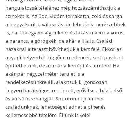
hangulatossá tételéhez még hozzászámíthatjuk a 
színeket is. Az üde, vidám terrakotta, zöld és sárga 
a leggyakoribb választás, de lehetünk merészebbek 
is, ha illik egyéniségünkhöz és lakásunkhoz a vörös, 
a narancs, a görögkék, de akár a lila is. Családi 
házaknál a teraszt bővíthetjük a kert felé. Ekkor az 
anyagi helyzettől függően medencét, kerti pavilont 
építtethetünk, de az már a kertépítés területe. Ha 
akár pár négyzetméter terület is a 
rendelkezésünkre áll, alakítsuk ki gondosan. 
Legyen barátságos, rendezett, erősítse a ház belső 
és külső összhangját. Sok örömet jelenthet 
családunknak, lehetőséget adhat a pihenés 
kellemesebbé tételére. Éljünk is vele!