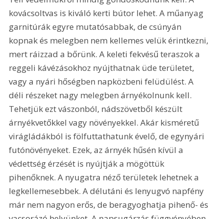
kovácsoltvas is kiváló kerti bútor lehet. A műanyag 
garnitúrák egyre mutatósabbak, de csúnyán 
kopnak és melegben nem kellemes velük érintkezni, 
mert ráizzad a bőrünk. A keleti fekvésű teraszok a 
reggeli kávézásokhoz nyújthatnak üde területet, 
vagy a nyári hőségben napközbeni felüdülést. A 
déli részeket nagy melegben árnyékolnunk kell. 
Tehetjük ezt vászonból, nádszövetből készült 
árnyékvetőkkel vagy növényekkel. Akár kisméretű 
virágládákból is fölfuttathatunk évelő, de egynyári 
futónövényeket. Ezek, az árnyék hűsén kívül a 
védettség érzését is nyújtják a mögöttük 
pihenőknek. A nyugatra néző területek lehetnek a 
legkellemesebbek. A délutáni és lenyugvó napfény 
már nem nagyon erős, de beragyoghatja pihenő- és 
vacsorázó helyünket. A napsugárzás függvényében 