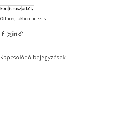
kert
terasz
erkély
Otthon, lakberendezés
Kapcsolódó bejegyzések