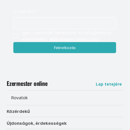
E-mail cím
*
Igen, szeretnék feliratkozni, és elfogadom az 
adatkezelést. 
Adatvédelmi tájékoztató
Feliratkozás
Ezermester online
Lap tetejére
Rovatok
Közérdekű
Újdonságok, érdekességek