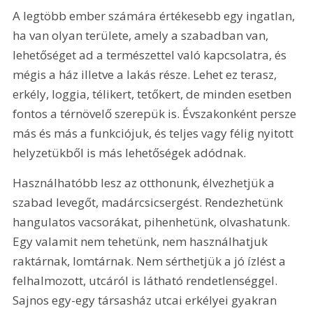
A legtöbb ember számára értékesebb egy ingatlan, 
ha van olyan területe, amely a szabadban van, 
lehetőséget ad a természettel való kapcsolatra, és 
mégis a ház illetve a lakás része. Lehet ez terasz, 
erkély, loggia, télikert, tetőkert, de minden esetben 
fontos a térnövelő szerepük is. Évszakonként persze 
más és más a funkciójuk, és teljes vagy félig nyitott 
helyzetükből is más lehetőségek adódnak.
Használhatóbb lesz az otthonunk, élvezhetjük a 
szabad levegőt, madárcsicsergést. Rendezhetünk 
hangulatos vacsorákat, pihenhetünk, olvashatunk. 
Egy valamit nem tehetünk, nem használhatjuk 
raktárnak, lomtárnak. Nem sérthetjük a jó ízlést a 
felhalmozott, utcáról is látható rendetlenséggel. 
Sajnos egy-egy társasház utcai erkélyei gyakran 