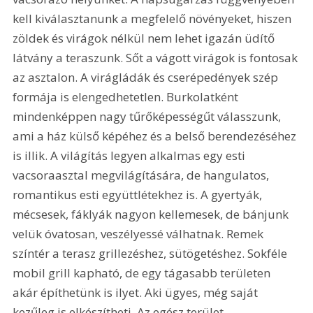
kell kiválasztanunk a megfelelő növényeket, hiszen 
zöldek és virágok nélkül nem lehet igazán üdítő 
látvány a teraszunk. Sőt a vágott virágok is fontosak 
az asztalon. A virágládák és cserépedények szép 
formája is elengedhetetlen. Burkolatként 
mindenképpen nagy tűrőképességűt válasszunk, 
ami a ház külső képéhez és a belső berendezéséhez 
is illik. A világítás legyen alkalmas egy esti 
vacsoraasztal megvilágítására, de hangulatos, 
romantikus esti együttlétekhez is. A gyertyák, 
mécsesek, fáklyák nagyon kellemesek, de bánjunk 
velük óvatosan, veszélyessé válhatnak. Remek 
színtér a terasz grillezéshez, sütögetéshez. Sokféle 
mobil grill kapható, de egy tágasabb területen 
akár építhetünk is ilyet. Aki ügyes, még saját 
kezűleg is elkészítheti. Az egész terület 