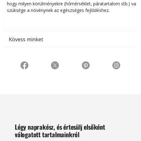
hogy milyen körülményekre (hőmérséklet, páratartalom stb.) van
szüksége a növénynek az egészséges fejlődéshez.
t
Kövess minket
Légy naprakész, és értesülj elsőként
válogatott tartalmainkról