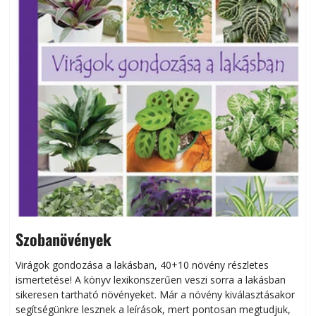
Szobanövények
Virágok gondozása a lakásban, 40+10 növény részletes
ismertetése! A könyv lexikonszerűen veszi sorra a lakásban
s
sikeresen tart­ha­tó növényeket. Már a növény kiválasztásakor
h
segítségünkre lesznek a leírások, mert pontosan megtudjuk,
k