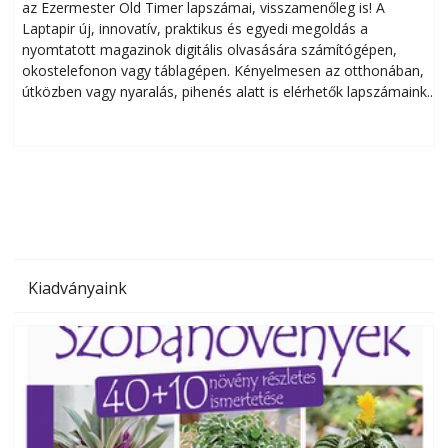
az Ezermester Old Timer lapszámai, visszamenőleg is! A
Laptapir új, innovatív, praktikus és egyedi megoldás a
L
nyomtatott magazinok digitális olvasására számítógépen,
okostelefonon vagy táblagépen. Kényelmesen az otthonában,
útközben vagy nyaralás, pihenés alatt is elérhetők lapszámaink.
ú
Bárhol, bármikor, akár külföldön élve vagy dolgozva is
B
olvashatók az Ezermester lapszámai. A Laptapir kényelmes
megoldás, mert: – t
Kiadványaink