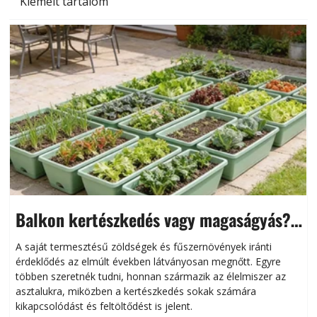
Kiemelt tartalom
Balkon kertészkedés vagy magaságyás?
Helytakarékos kertészkedés
A saját termesztésű zöldségek és fűszernövények iránti
érdeklődés az elmúlt években látványosan megnőtt. Egyre
többen szeretnék tudni, honnan származik az élelmiszer az
l
asztalukra, miközben a kertészkedés sokak számára
kikapcsolódást és feltöltődést is jelent.
é