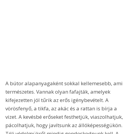
A bútor alapanyagaként sokkal kellemesebb, ami 
természetes. Vannak olyan fafajták, amelyek 
kifejezetten jól tűrik az erős igénybevételt. A 
vörösfenyő, a tikfa, az akác és a rattan is bírja a 
vizet. A kevésbé erőseket festhetjük, viaszolhatjuk, 
pácolhatjuk, hogy javítsunk az állóképességükön. 
Téli védelmükről mindig gondoskodnunk kell. A 