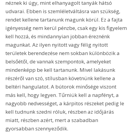
néznek ki úgy, mint elhanyagolt tanyák hátsó 
udvarai. Ebben is szemléletváltásra van szükség, 
rendet kellene tartanunk magunk körül. Ez a fajta 
igényesség nem kerül pénzbe, csak egy kis figyelem 
kell hozzá, és mindannyian jobban éreznénk 
magunkat. Az ilyen nyitott vagy félig nyitott 
területek berendezése nem sokban különbözik a 
belsőétől, de vannak szempontok, amelyeket 
mindenképp be kell tartanunk. Mivel lakásunk 
részéről van szó, stílusban követnünk kellene a 
beltéri hangulatot. A bútorok minősége viszont 
más kell, hogy legyen. Tűrniük kell a napfényt, a 
nagyobb nedvességet, a kárpitos részeket pedig le 
kell tudnunk szedni róluk, részben az időjárás 
miatt, részben azért, mert a szabadban 
gyorsabban szennyeződik. 