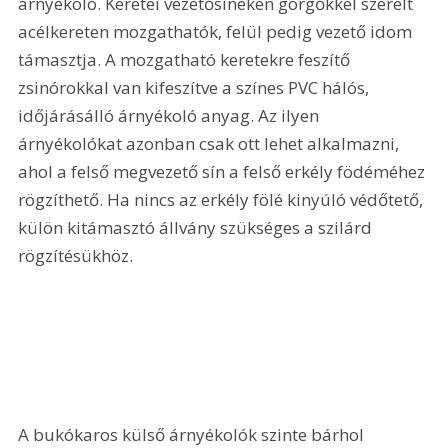
árnyékoló. Keretei vezetősíneken görgőkkel szerelt 
acélkereten mozgathatók, felül pedig vezető idom 
támasztja. A mozgatható keretekre feszítő 
zsinórokkal van kifeszítve a színes PVC hálós, 
időjárásálló árnyékoló anyag. Az ilyen 
árnyékolókat azonban csak ott lehet alkalmazni, 
ahol a felső megvezető sín a felső erkély födéméhez 
rögzíthető. Ha nincs az erkély fölé kinyúló védőtető, 
külön kitámasztó állvány szükséges a szilárd 
rögzítésükhöz.
A bukókaros külső árnyékolók szinte bárhol 