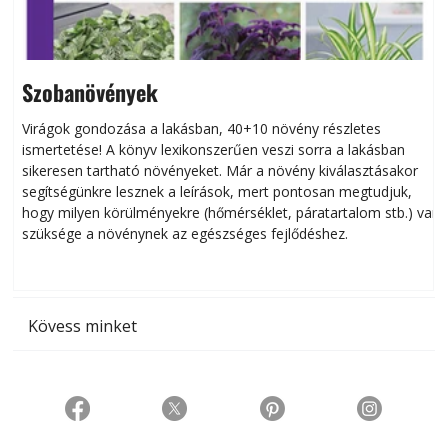
Szobanövények
Virágok gondozása a lakásban, 40+10 növény részletes
ismertetése! A könyv lexikonszerűen veszi sorra a lakásban
s
sikeresen tart­ha­tó növényeket. Már a növény kiválasztásakor
h
segítségünkre lesznek a leírások, mert pontosan megtudjuk,
k
hogy milyen körülményekre (hőmérséklet, páratartalom stb.) van
szüksége a növénynek az egészséges fejlődéshez.
t
Kövess minket