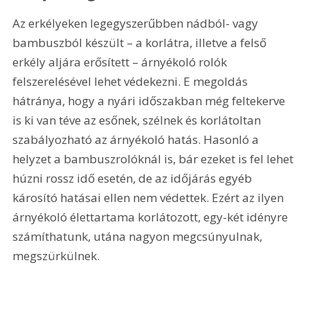
Az erkélyeken legegyszerűbben nádból- vagy 
bambuszból készült – a korlátra, illetve a felső 
erkély aljára erősített – árnyékoló rolók 
felszerelésével lehet védekezni. E megoldás 
hátránya, hogy a nyári időszakban még feltekerve 
is ki van téve az esőnek, szélnek és korlátoltan 
szabályozható az árnyékoló hatás. Hasonló a 
helyzet a bambuszrolóknál is, bár ezeket is fel lehet 
húzni rossz idő esetén, de az időjárás egyéb 
károsító hatásai ellen nem védettek. Ezért az ilyen 
árnyékoló élettartama korlátozott, egy-két idényre 
számíthatunk, utána nagyon megcsúnyulnak, 
megszürkülnek.