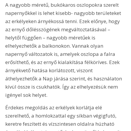
A nagyobb méretű, bukókaros oszlopokra szerelt 
napernyőkkel is lehet kisebb- nagyobb területeket 
az erkélyeken árnyékossá tenni. Ezek előnye, hogy 
az ernyő dőlésszögének megváltoztatásával – 
helytől függően – nagyobb méretűek is 
elhelyezhetők a balkonokon. Vannak olyan 
napernyő változatok is, amelyek oszlopa a falra 
erősíthető, és az ernyő kialakítása félköríves. Ezek 
árnyékvető hatása korlátozott, viszont 
áthelyezhetők a Nap járása szerint, és használaton 
kívül össze is csukhatók. Így az elhelyezésük nem 
igényel sok helyet.
Érdekes megoldás az erkélyek korlátja elé 
szerelhető, a homlokzattal egy síkban végigfutó, 
keretre feszített és vízszintesen oldalra húzható 