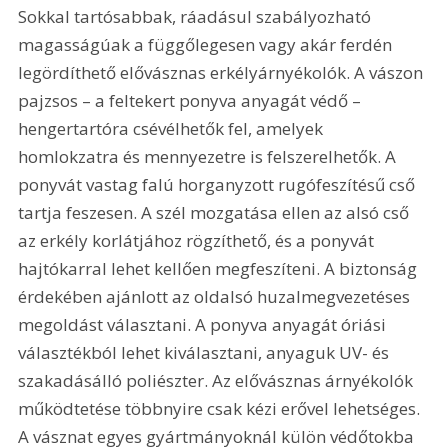
Sokkal tartósabbak, ráadásul szabályozható 
magasságúak a függőlegesen vagy akár ferdén 
legördíthető elővásznas erkélyárnyékolók. A vászon 
pajzsos – a feltekert ponyva anyagát védő – 
hengertartóra csévélhetők fel, amelyek 
homlokzatra és mennyezetre is felszerelhetők. A 
ponyvát vastag falú horganyzott rugófeszítésű cső 
tartja feszesen. A szél mozgatása ellen az alsó cső 
az erkély korlátjához rögzíthető, és a ponyvát 
hajtókarral lehet kellően megfeszíteni. A biztonság 
érdekében ajánlott az oldalsó huzalmegvezetéses 
megoldást választani. A ponyva anyagát óriási 
választékból lehet kiválasztani, anyaguk UV- és 
szakadásálló poliészter. Az elővásznas árnyékolók 
működtetése többnyire csak kézi erővel lehetséges. 
A vásznat egyes gyártmányoknál külön védőtokba 