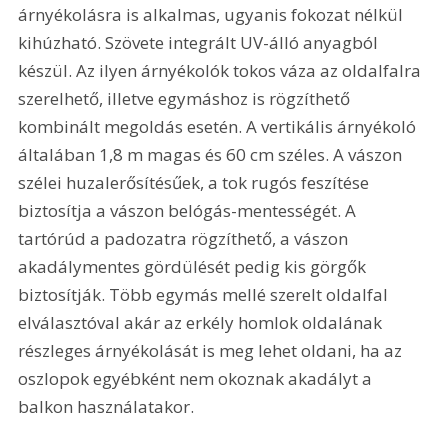
árnyékolásra is alkalmas, ugyanis fokozat nélkül 
kihúzható. Szövete integrált UV-álló anyagból 
készül. Az ilyen árnyékolók tokos váza az oldalfalra 
szerelhető, illetve egymáshoz is rögzíthető 
kombinált megoldás esetén. A vertikális árnyékoló 
általában 1,8 m magas és 60 cm széles. A vászon 
szélei huzalerősítésűek, a tok rugós feszítése 
biztosítja a vászon belógás-mentességét. A 
tartórúd a padozatra rögzíthető, a vászon 
akadálymentes gördülését pedig kis görgők 
biztosítják. Több egymás mellé szerelt oldalfal 
elválasztóval akár az erkély homlok oldalának 
részleges árnyékolását is meg lehet oldani, ha az 
oszlopok egyébként nem okoznak akadályt a 
balkon használatakor.