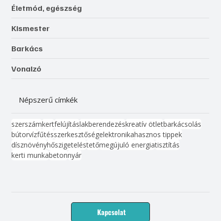
Életmód, egészség
Kismester
Barkács
Vonalzó
Népszerű címkék
szerszám
kert
felújítás
lakberendezés
kreatív ötlet
barkácsolás
bútor
víz
fűtés
szerkesztőség
elektronika
hasznos tippek
dísznövény
hőszigetelés
tető
megújuló energia
tisztítás
kerti munka
beton
nyár
Kapcsolat