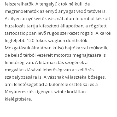
felszerelhetők. A tengelyük tok nélküli, de 
megrendelhetők az ernyő anyagát védő tetővel is. 
Az ilyen árnyékvetők vásznát alumíniumból készült 
huzalozás tartja kifeszített állapotban, a rögzített 
tartóoszlopban levő rugós szerkezet rögzíti. A karok 
legfeljebb 120 fokos szögben dönthetők. 
Mozgatásuk általában külső hajtókarral működik, 
de belső térből vezérelt motoros meghajtására is 
lehetőség van. A kitámasztás szögének a 
megválasztásával lehetőség van a szellőzés 
szabályozására is. A vásznak választéka bőséges, 
ami lehetőséget ad a különféle esztétikai és a 
fényáteresztési igények szinte korlátlan 
kielégítésére.