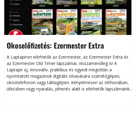
Okoselőfizetés: Ezermester Extra
A Laptapiron elérhetők az Ezermester, az Ezermester Extra és
az Ezermester Old Timer lapszámai, visszamenőleg is! A
Laptapir új, innovatív, praktikus és egyedi megoldás a
L
nyomtatott magazinok digitális olvasására számítógépen,
okostelefonon vagy táblagépen. Kényelmesen az otthonában,
útközben vagy nyaralás, pihenés alatt is elérhetők lapszámaink.
ú
Bárhol, bármikor, akár külföldön élve vagy dolgozva is
B
olvashatók az Ezermester lapszámai. A Laptapir kényelmes
megoldás, mert: – t