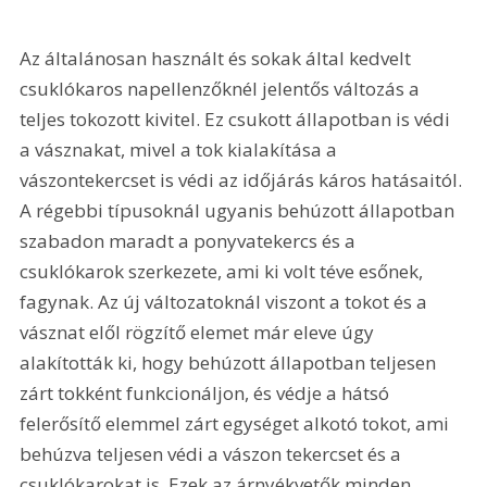
Az általánosan használt és sokak által kedvelt 
csuklókaros napellenzőknél jelentős változás a 
teljes tokozott kivitel. Ez csukott állapotban is védi 
a vásznakat, mivel a tok kialakítása a 
vászontekercset is védi az időjárás káros hatásaitól. 
A régebbi típusoknál ugyanis behúzott állapotban 
szabadon maradt a ponyvatekercs és a 
csuklókarok szerkezete, ami ki volt téve esőnek, 
fagynak. Az új változatoknál viszont a tokot és a 
vásznat elől rögzítő elemet már eleve úgy 
alakították ki, hogy behúzott állapotban teljesen 
zárt tokként funkcionáljon, és védje a hátsó 
felerősítő elemmel zárt egységet alkotó tokot, ami 
behúzva teljesen védi a vászon tekercset és a 
csuklókarokat is. Ezek az árnyékvetők minden 