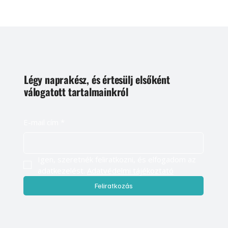
Légy naprakész, és értesülj elsőként
válogatott tartalmainkról
E-mail cím
*
Igen, szeretnék feliratkozni, és elfogadom az 
adatkezelést. 
Adatvédelmi tájékoztató
Feliratkozás