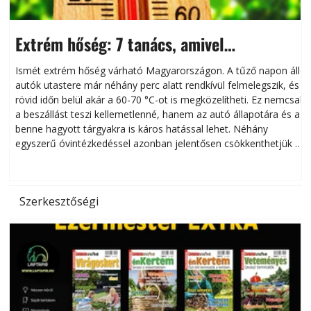
Extrém hőség: 7 tanács, amivel
megóvhatjuk autónkat a nyári károktól
Ismét extrém hőség várható Magyarországon. A tűző napon álló
autók utastere már néhány perc alatt rendkívül felmelegszik, és
rövid időn belül akár a 60-70 °C-ot is megközelítheti. Ez nemcsak
n
a beszállást teszi kellemetlenné, hanem az autó állapotára és a
benne hagyott tárgyakra is káros hatással lehet. Néhány
egyszerű óvintézkedéssel azonban jelentősen csökkenthetjük a
hőség káros hatásait.
l
Szerkesztőségi