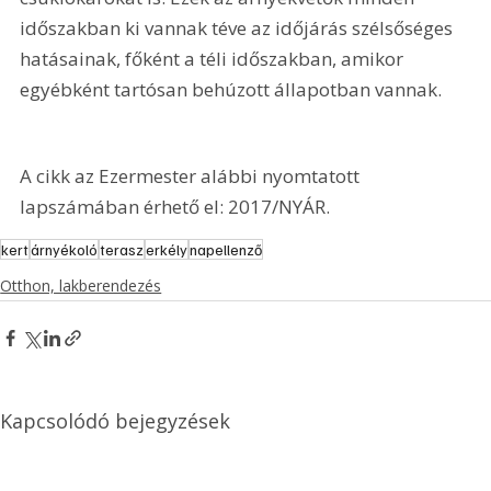
időszakban ki vannak téve az időjárás szélsőséges 
hatásainak, főként a téli időszakban, amikor 
egyébként tartósan behúzott állapotban vannak.
A cikk az Ezermester alábbi nyomtatott 
lapszámában érhető el: 2017/NYÁR.
kert
árnyékoló
terasz
erkély
napellenző
Otthon, lakberendezés
Kapcsolódó bejegyzések