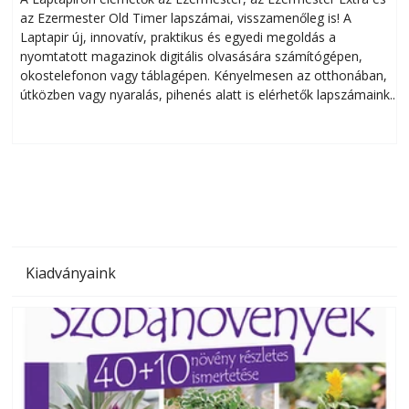
az Ezermester Old Timer lapszámai, visszamenőleg is! A
Laptapir új, innovatív, praktikus és egyedi megoldás a
L
nyomtatott magazinok digitális olvasására számítógépen,
okostelefonon vagy táblagépen. Kényelmesen az otthonában,
útközben vagy nyaralás, pihenés alatt is elérhetők lapszámaink.
ú
Bárhol, bármikor, akár külföldön élve vagy dolgozva is
B
olvashatók az Ezermester lapszámai. A Laptapir kényelmes
megoldás, mert: – t
Kiadványaink