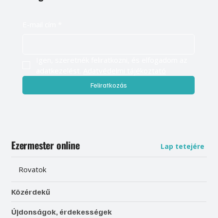
E-mail cím
*
Igen, szeretnék feliratkozni, és elfogadom az 
adatkezelést. 
Adatvédelmi tájékoztató
Feliratkozás
Ezermester online
Lap tetejére
Rovatok
Közérdekű
Újdonságok, érdekességek