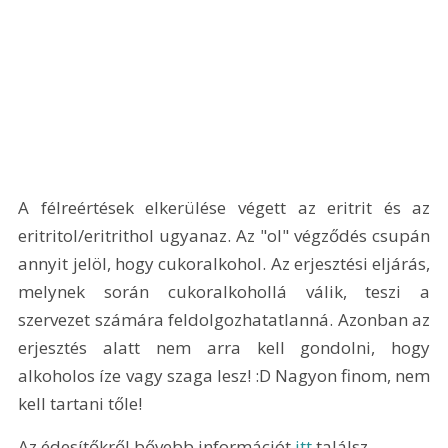
A félreértések elkerülése végett az eritrit és az 
eritritol/eritrithol ugyanaz. Az "ol" végződés csupán 
annyit jelöl, hogy cukoralkohol. Az erjesztési eljárás, 
melynek során cukoralkohollá válik, teszi a 
szervezet számára feldolgozhatatlanná. Azonban az 
erjesztés alatt nem arra kell gondolni, hogy 
alkoholos íze vagy szaga lesz! :D Nagyon finom, nem 
kell tartani tőle!
Az édesítőkről bővebb információt 
itt
 találsz.