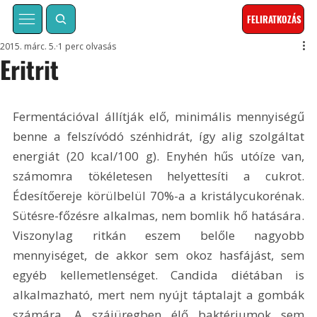
FELIRATKOZÁS
2015. márc. 5.
1 perc olvasás
Eritrit
Fermentációval állítják elő, minimális mennyiségű 
benne a felszívódó szénhidrát, így alig szolgáltat 
energiát (20 kcal/100 g). Enyhén hűs utóíze van, 
számomra tökéletesen helyettesíti a cukrot. 
Édesítőereje körülbelül 70%-a a kristálycukorénak. 
Sütésre-főzésre alkalmas, nem bomlik hő hatására. 
Viszonylag ritkán eszem belőle nagyobb 
mennyiséget, de akkor sem okoz hasfájást, sem 
egyéb kellemetlenséget. Candida diétában is 
alkalmazható, mert nem nyújt táptalajt a gombák 
számára. A szájüregben élő baktériumok sem 