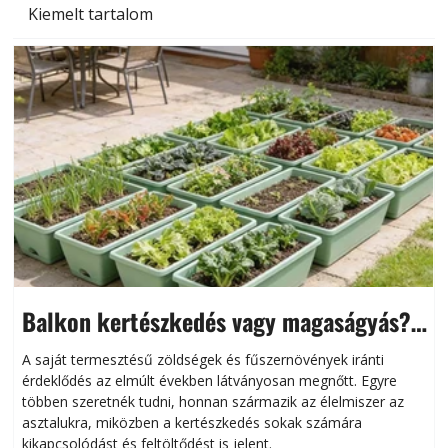
Kiemelt tartalom
Balkon kertészkedés vagy magaságyás?
Helytakarékos kertészkedés
A saját termesztésű zöldségek és fűszernövények iránti
érdeklődés az elmúlt években látványosan megnőtt. Egyre
többen szeretnék tudni, honnan származik az élelmiszer az
l
asztalukra, miközben a kertészkedés sokak számára
kikapcsolódást és feltöltődést is jelent.
é