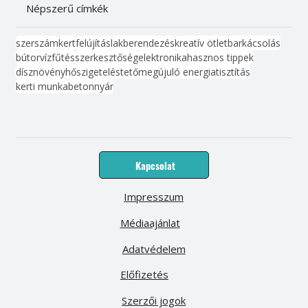
Népszerű címkék
szerszám
kert
felújítás
lakberendezés
kreatív ötlet
barkácsolás
bútor
víz
fűtés
szerkesztőség
elektronika
hasznos tippek
dísznövény
hőszigetelés
tető
megújuló energia
tisztítás
kerti munka
beton
nyár
Kapcsolat
Impresszum
Médiaajánlat
Adatvédelem
Előfizetés
Szerzői jogok