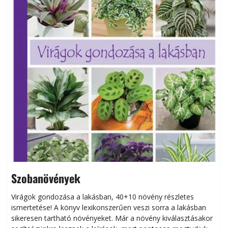
Szobanövények
Virágok gondozása a lakásban, 40+10 növény részletes
ismertetése! A könyv lexikonszerűen veszi sorra a lakásban
s
sikeresen tart­ha­tó növényeket. Már a növény kiválasztásakor
h