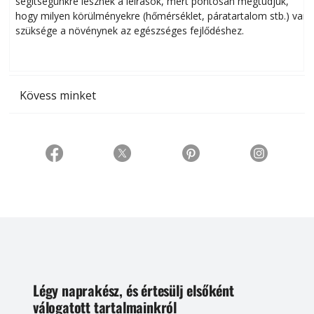
segítségünkre lesznek a leírások, mert pontosan megtudjuk,
k
hogy milyen körülményekre (hőmérséklet, páratartalom stb.) van
szüksége a növénynek az egészséges fejlődéshez.
t
Kövess minket
Légy naprakész, és értesülj elsőként
válogatott tartalmainkról