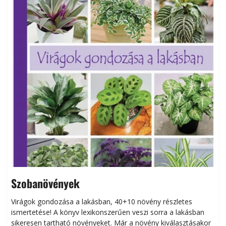
Szobanövények
Virágok gondozása a lakásban, 40+10 növény részletes
ismertetése! A könyv lexikonszerűen veszi sorra a lakásban
s
sikeresen tart­ha­tó növényeket. Már a növény kiválasztásakor
h