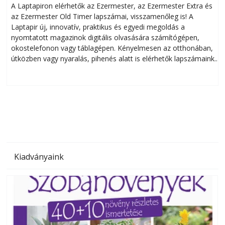
A Laptapiron elérhetők az Ezermester, az Ezermester Extra és
az Ezermester Old Timer lapszámai, visszamenőleg is! A
Laptapir új, innovatív, praktikus és egyedi megoldás a
L
nyomtatott magazinok digitális olvasására számítógépen,
okostelefonon vagy táblagépen. Kényelmesen az otthonában,
útközben vagy nyaralás, pihenés alatt is elérhetők lapszámaink.
ú
Bárhol, bármikor, akár külföldön élve vagy dolgozva is
B
olvashatók az Ezermester lapszámai. A Laptapir kényelmes
megoldás, mert: – t
Kiadványaink