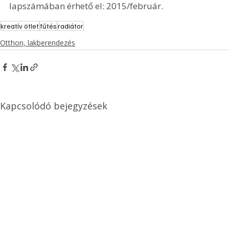
lapszámában érhető el: 2015/február.
kreatív ötlet
fűtés
radiátor
Otthon, lakberendezés
Kapcsolódó bejegyzések