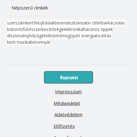
Népszerű címkék
szerszám
kert
felújítás
lakberendezés
kreatív ötlet
barkácsolás
bútor
víz
fűtés
szerkesztőség
elektronika
hasznos tippek
dísznövény
hőszigetelés
tető
megújuló energia
tisztítás
kerti munka
beton
nyár
Kapcsolat
Impresszum
Médiaajánlat
Adatvédelem
Előfizetés