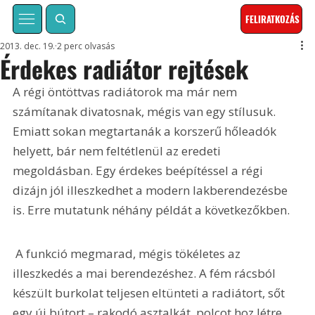
FELIRATKOZÁS
2013. dec. 19.
2 perc olvasás
Érdekes radiátor rejtések
A régi öntöttvas radiátorok ma már nem 
számítanak divatosnak, mégis van egy stílusuk. 
Emiatt sokan megtartanák a korszerű hőleadók 
helyett, bár nem feltétlenül az eredeti 
megoldásban. Egy érdekes beépítéssel a régi 
dizájn jól illeszkedhet a modern lakberendezésbe 
is. Erre mutatunk néhány példát a következőkben.
 A funkció megmarad, mégis tökéletes az 
illeszkedés a mai berendezéshez. A fém rácsból 
készült burkolat teljesen eltünteti a radiátort, sőt 
egy új bútort – rakodó asztalkát, polcot hoz létre, 