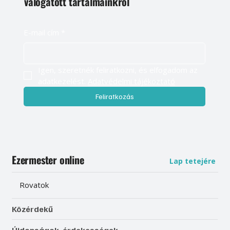
válogatott tartalmainkról
E-mail cím
*
Igen, szeretnék feliratkozni, és elfogadom az 
adatkezelést. 
Adatvédelmi tájékoztató
Feliratkozás
Ezermester online
Lap tetejére
Rovatok
Közérdekű
Újdonságok, érdekességek