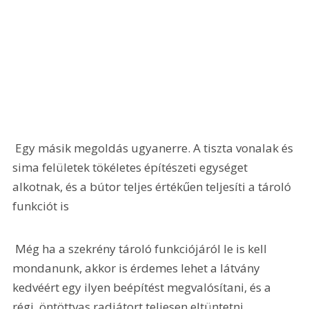
 Egy másik megoldás ugyanerre. A tiszta vonalak és 
sima felületek tökéletes építészeti egységet 
alkotnak, és a bútor teljes értékűen teljesíti a tároló 
funkciót is 
 Még ha a szekrény tároló funkciójáról le is kell 
mondanunk, akkor is érdemes lehet a látvány 
kedvéért egy ilyen beépítést megvalósítani, és a 
régi, öntöttvas radiátort teljesen eltüntetni 