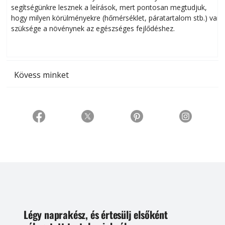
segítségünkre lesznek a leírások, mert pontosan megtudjuk,
k
hogy milyen körülményekre (hőmérséklet, páratartalom stb.) van
szüksége a növénynek az egészséges fejlődéshez.
t
Kövess minket
Légy naprakész, és értesülj elsőként