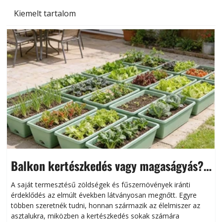
Kiemelt tartalom
Balkon kertészkedés vagy magaságyás?
Helytakarékos kertészkedés
A saját termesztésű zöldségek és fűszernövények iránti
érdeklődés az elmúlt években látványosan megnőtt. Egyre
többen szeretnék tudni, honnan származik az élelmiszer az
l
asztalukra, miközben a kertészkedés sokak számára