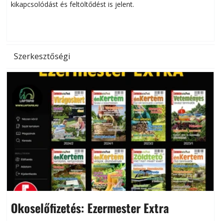
kikapcsolódást és feltöltődést is jelent.
é
d
Szerkesztőségi
Okoselőfizetés: Ezermester Extra