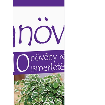
Ezermester lapszámai. A
Ezermester lapszámai
Laptapir kényelmes megoldás,
Laptapir kényelmes 
mert: – t
mert: – t