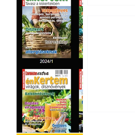
Szú és más faron
ismerjük fel és 