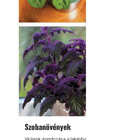
Szobanövények
Virágoskert: k
teraszon, laká
Virágok gondozása a lakásban,