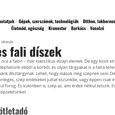
utatjuk
Gépek, szerszámok, technológiák
Otthon, lakberen
Életmód, egészség
Kismester
Barkács
Vonalzó
c olvasás
s fali díszek
, óra a falon – már klasszikus dizájn elemek. De egy kicsit 
iléphetünk ebből a körből, és olyan tárgyakat is a falra teh
ánk dísztárgynak. Lehet, hogy mások még szépnek sem. De
önleges, szép emlékeket juttat eszünkbe, vagy éppen csak é
l forog. És különben is; szép az, ami érdek nélkül tetszik. 
épzeletünket.
ötletadó