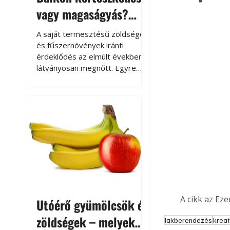
vagy magaságyás?
Helytakarékos
A saját termesztésű zöldségek
kertészkedés
és fűszernövények iránti
érdeklődés az elmúlt években
látványosan megnőtt. Egyre
többen szeretnék tudni, honnan
származik az élelmiszer az
asztalukra, miközben a
kertészkedés sokak számára
kikapcsolódást és feltöltődést
is jelent.
A cikk az Ez
Utóérő gyümölcsök és
zöldségek – melyek
lakberendezés
kreat