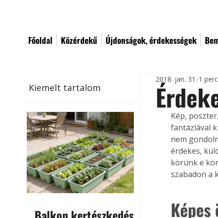
Főoldal
Közérdekű
Újdonságok, érdekességek
Bem
2018. jan. 31.
1 per
Érdeke
Kiemelt tartalom
Kép, poszter
fantáziával k
nem gondoln
érdekes, kül
körünk e körü
szabadon a k
Képes 
Balkon kertészkedés