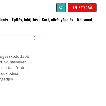
FELIRATKOZÁS
dezés
Építés, felújítás
Kert, növényápolás
Női vonal
elrugaszkodottabb 
etünk, melyeket 
 nekünk fontos, 
rdeklődési 
Engedjük 