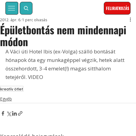
FELIRATKOZÁS
2012. ápr. 6.
1 perc olvasás
Épületbontás nem mindennapi
módon
A Váci úti Hotel Ibis (ex-Volga) szálló bontását 
hónapok óta egy munkagéppel végzik, hetek alatt 
összehordott, 3-4 emelet(!) magas sitthalom 
tetejéről. VIDEO
kreatív ötlet
Egyéb