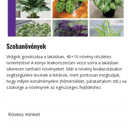
Szobanövények
Virágok gondozása a lakásban, 40+10 növény részletes
ismertetése! A könyv lexikonszerűen veszi sorra a lakásban
s
sikeresen tart­ha­tó növényeket. Már a növény kiválasztásakor
h
segítségünkre lesznek a leírások, mert pontosan megtudjuk,
k
hogy milyen körülményekre (hőmérséklet, páratartalom stb.) van
szüksége a növénynek az egészséges fejlődéshez.
t
Kövess minket