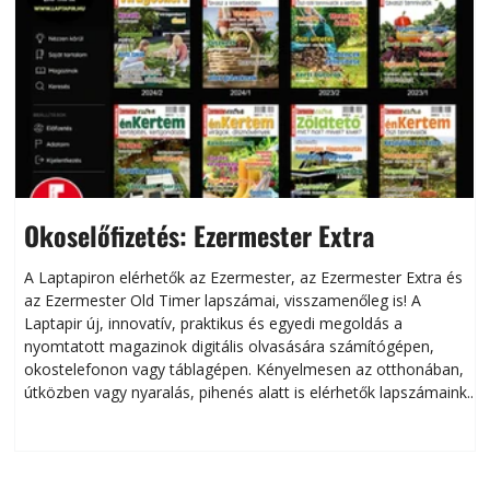
Okoselőfizetés: Ezermester Extra
A Laptapiron elérhetők az Ezermester, az Ezermester Extra és
az Ezermester Old Timer lapszámai, visszamenőleg is! A
Laptapir új, innovatív, praktikus és egyedi megoldás a
L
nyomtatott magazinok digitális olvasására számítógépen,
okostelefonon vagy táblagépen. Kényelmesen az otthonában,
útközben vagy nyaralás, pihenés alatt is elérhetők lapszámaink.
ú
Bárhol, bármikor, akár külföldön élve vagy dolgozva is
B
olvashatók az Ezermester lapszámai. A Laptapir kényelmes
megoldás, mert: – t