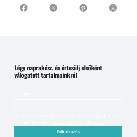
Légy naprakész, és értesülj elsőként
válogatott tartalmainkról
E-mail cím
*
Igen, szeretnék feliratkozni, és elfogadom az 
adatkezelést. 
Adatvédelmi tájékoztató
Feliratkozás