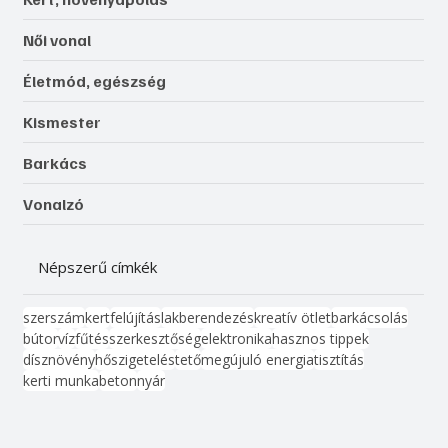
Női vonal
Életmód, egészség
Kismester
Barkács
Vonalzó
Népszerű címkék
szerszám
kert
felújítás
lakberendezés
kreatív ötlet
barkácsolás
bútor
víz
fűtés
szerkesztőség
elektronika
hasznos tippek
dísznövény
hőszigetelés
tető
megújuló energia
tisztítás
kerti munka
beton
nyár