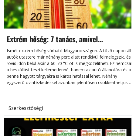
Extrém hőség: 7 tanács, amivel
megóvhatjuk autónkat a nyári károktól
Ismét extrém hőség várható Magyarországon. A tűző napon álló
autók utastere már néhány perc alatt rendkívül felmelegszik, és
rövid időn belül akár a 60-70 °C-ot is megközelítheti. Ez nemcsak
n
a beszállást teszi kellemetlenné, hanem az autó állapotára és a
benne hagyott tárgyakra is káros hatással lehet. Néhány
egyszerű óvintézkedéssel azonban jelentősen csökkenthetjük a
hőség káros hatásait.
l
Szerkesztőségi