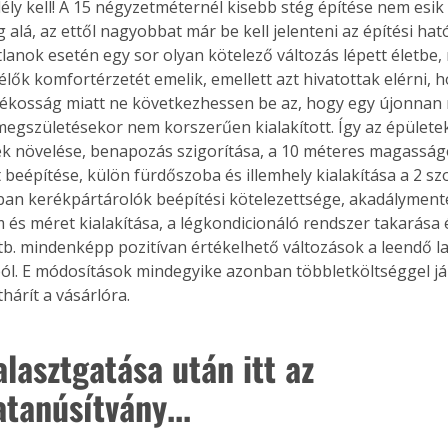
ly kell! A 15 négyzetméternél kisebb stég építése nem esik 
. A
 alá, az ettől nagyobbat már be kell jelenteni az építési hat
megoldás,
tlanok esetén egy sor olyan kötelező változás lépett életbe,
élők komfortérzetét emelik, emellett azt hivatottak elérni, 
ékosság miatt ne következhessen be az, hogy egy újonnan 
megszületésekor nem korszerűen kialakított. Így az épületek
 növelése, benapozás szigorítása, a 10 méteres magasságo
t beépítése, külön fürdőszoba és illemhely kialakítása a 2 s
an kerékpártárolók beépítési kötelezettsége, akadálymente
 és méret kialakítása, a légkondicionáló rendszer takarása é
b. mindenképp pozitívan értékelhető változások a leendő l
l. E módosítások mindegyike azonban többletköltséggel jár
thárít a vásárlóra.
lasztgatása után itt az 
tanúsítvány...