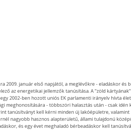
kra 2009. január első napjától, a meglévőkre - eladáskor és 
lező az energetikai jellemzők tanúsítása. A "zöld kártyának" 
 egy 2002-ben hozott uniós EK parlamenti irányelv hívta élet
i meghonosítására - többszöri halasztás után - csak idén ke
rint tanúsítványt kell kérni minden új lakóépületre, valamint
nél nagyobb hasznos alapterületű, állami tulajdonú középü
adáskor, és egy évet meghaladó bérbeadáskor kell tanúsítván