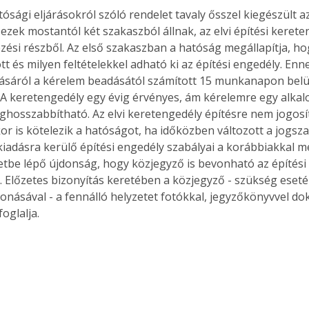
tósági eljárásokról szóló rendelet tavaly ősszel kiegészült a
 ezek mostantól két szakaszból állnak, az elvi építési kerete
zési részből. Az első szakaszban a hatóság megállapítja, ho
tt és milyen feltételekkel adható ki az építési engedély. En
tásáról a kérelem beadásától számított 15 munkanapon belül
A keretengedély egy évig érvényes, ám kérelemre egy alk
ghosszabbítható. Az elvi keretengedély építésre nem jogosít
kor is kötelezik a hatóságot, ha időközben változott a jogsza
iadásra kerülő építési engedély szabályai a korábbiakkal 
letbe lépő újdonság, hogy közjegyző is bevonható az építési 
 Előzetes bizonyítás keretében a közjegyző - szükség eseté
onásával - a fennálló helyzetet fotókkal, jegyzőkönyvvel do
oglalja.