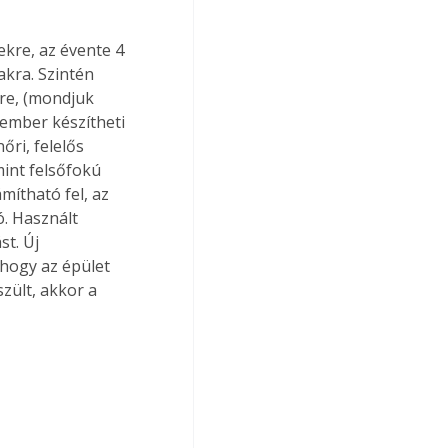
kre, az évente 4 
kra. Szintén 
re, (mondjuk 
ember készítheti 
őri, felelős 
mint felsőfokú 
mítható fel, az 
ó. Használt 
t. Új 
 hogy az épület 
zült, akkor a 