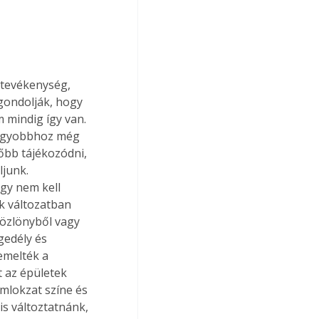
 tevékenység, 
gondolják, hogy 
 mindig így van. 
nagyobbhoz még 
őbb tájékozódni, 
junk. 
agy nem kell 
k változatban 
Közlönyből vagy 
gedély és 
emelték a 
 az épületek 
mlokzat színe és 
s változtatnánk, 