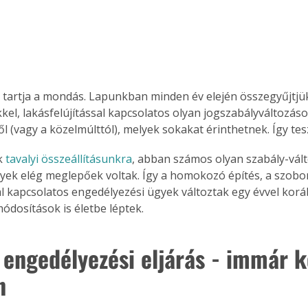
t - tartja a mondás. Lapunkban minden év elején összegyűjtjü
kkel, lakásfelújítással kapcsolatos olyan jogszabályváltozáso
ől (vagy a közelmúlttól), melyek sokakat érinthetnek. Így tes
k 
tavalyi összeállításunkra
, abban számos olyan szabály-válto
yek elég meglepőek voltak. Így a homokozó építés, a szobor f
al kapcsolatos engedélyezési ügyek változtak egy évvel korá
dosítások is életbe léptek.
 engedélyezési eljárás - immár k
n