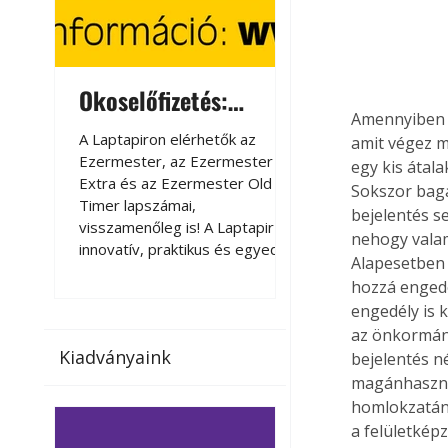
Okoselőfizetés:
Okoselőfizetés
Amennyiben v
Ezermester Extra
A Laptapiron elérhetők az
A Laptapiron elérhető
amit végez m
Ezermester, az Ezermester
Ezermester, az Ezer
egy kis átal
Extra és az Ezermester Old
Extra és az Ezermest
Sokszor baga
Timer lapszámai,
Timer lapszámai,
bejelentés s
visszamenőleg is! A Laptapir új,
visszamenőleg is! A La
nehogy valam
innovatív, praktikus és egyedi
innovatív, praktikus 
Alapesetben a
megoldás a nyomtatott
megoldás a nyomtato
hozzá engedé
magazinok digitális olvasására
magazinok digitális o
engedély is k
számítógépen, okostelefonon
számítógépen, okost
az önkormány
vagy táblagépen. Kényelmesen
vagy táblagépen. Ké
Kiadványaink
bejelentés n
az otthonában, útközben vagy
az otthonában, útköz
nyaralás, pihenés alatt is
nyaralás, pihenés alat
magánhasznál
elérhetők lapszámaink. Bárhol,
elérhetők lapszámaink
homlokzatán 
bármikor, akár külföldön élve
bármikor, akár külföld
a felületkép
vagy dolgozva is olvashatók az
vagy dolgozva is olv