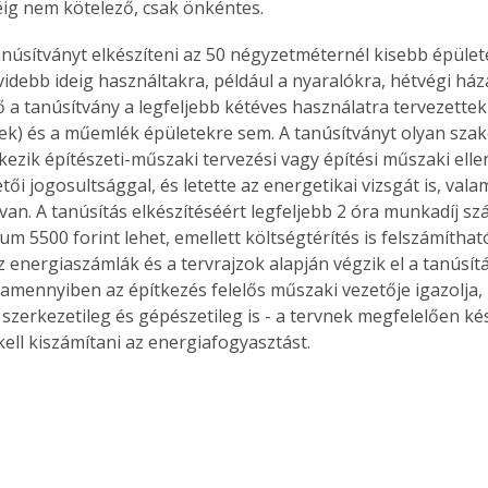
éig nem kötelező, csak önkéntes.
anúsítványt elkészíteni az 50 négyzetméternél kisebb épülete
idebb ideig használtakra, például a nyaralókra, hétvégi háza
 a tanúsítvány a legfeljebb kétéves használatra tervezettek
ek) és a műemlék épületekre sem. A tanúsítványt olyan szak
lkezik építészeti-műszaki tervezési vagy építési műszaki ellen
ői jogosultsággal, és letette az energetikai vizsgát is, vala
an. A tanúsítás elkészítéséért legfeljebb 2 óra munkadíj szá
m 5500 forint lehet, emellett költségtérítés is felszámíthat
 energiaszámlák és a tervrajzok alapján végzik el a tanúsítás
 amennyiben az építkezés felelős műszaki vezetője igazolja,
szerkezetileg és gépészetileg is - a tervnek megfelelően kés
kell kiszámítani az energiafogyasztást. 
ertben,
Gyógyító növények: a
sban
természet kincsei az