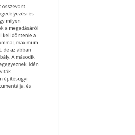
z összevont 
ngedélyezési és 
gy milyen 
nek a megadásáról 
 kell döntenie a 
alommal, maximum 
, de az abban 
bály. A második 
megegyeznek. Idén 
viták 
n építésügyi 
kumentálja, és 