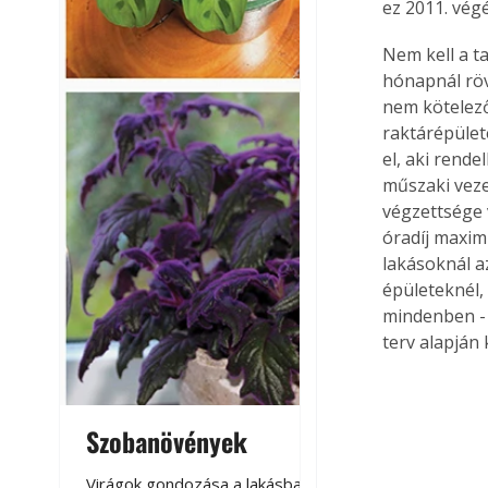
ez 2011. vég
Nem kell a t
hónapnál röv
nem kötelező
raktárépület
el, aki rende
műszaki vezet
végzettsége v
óradíj maximu
lakásoknál az
épületeknél,
mindenben - 
terv alapján 
Szobanövények
Virágoskert: k
teraszon, laká
Virágok gondozása a lakásban,