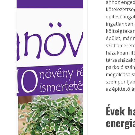
ahhoz engedé
Ezermester lapszámai. A
Ezermester lapszámai
kötelezettség
Laptapir kényelmes megoldás,
Laptapir kényelmes 
építésű inga
mert: – t
mert: – t
ingatlanban 
költségtakar
épület, már 
szobaméretek
házakban lif
társasházakb
parkoló szám
megoldása st
szempontjábó
az építtető á
Évek ha
energia