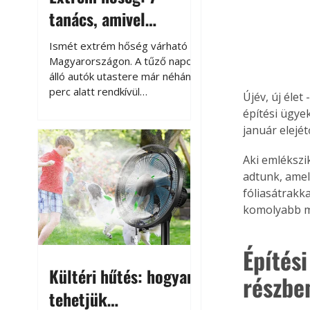
tanács, amivel
megóvhatjuk
Ismét extrém hőség várható
autónkat a nyári
Magyarországon. A tűző napon
álló autók utastere már néhány
károktól
perc alatt rendkívül
Újév, új éle
felmelegszik, és rövid időn belül
építési ügye
akár a 60-70 °C-ot is
január elejét
megközelítheti. Ez nemcsak a
beszállást teszi kellemetlenné,
Aki emlékszi
hanem az autó állapotára és a
adtunk, amel
benne hagyott tárgyakra is
fóliasátrakk
káros hatással lehet. Néhány
komolyabb mó
egyszerű óvintézkedéssel
azonban jelentősen
csökkenthetjük a hőség káros
Építési
hatásait.
Kültéri hűtés: hogyan
részbe
tehetjük