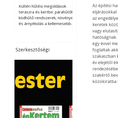
kellemesebbé a
Az építési ha
Kültéri hűtési megoldások
teraszt és a kertet?
eljárásokkal:
teraszra és kertbe: párahűtők,
ködhűtő rendszerek, növények
az engedélye
és árnyékolás a kellemesebb
keretek közö
nyári mikroklímáért. A kültéri
vagy elutasí
hűtés kérdése az utóbbi
hatóságnak. 
években egyre nagyobb
egy évvel me
jelentőséget kapott, ahogy a
Szerkesztőségi
foglaltak ak
nyári hőhullámok gyakoribbá és
szakaszban k
intenzívebbé váltak. Míg
év elejétől é
korábban elsősorban a beltéri
rendezésébe.
klímaberendezések jelentették
szakértő bev
a megoldást a meleg ellen, ma
közokiratba f
már egyre többen keresnek
olyan kültéri hűtési
lehetőségeket is, amelyek a
teraszok, erkélyek, kertek vagy
vendégl