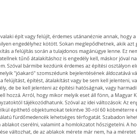
Együtt jobban megéri!
alaki épít vagy felújít, érdemes utánanéznie annak, hogy a
Bővebb információ itt!
k az
Együtt jobban megéri! A
ilyen engedélyhez kötött. Sokan meglepődhetnek, akik azt 
mester
könyvek tetszőleges
akítás a felújítás során a tulajdonos magánügye lenne. Ez nem
er Old
párosítással kedvezményes
tellnek tűnő átalakításhoz is engedély kell, máskor jóval 
áron, 0 Ft postaköltséggel
em. Szóval bármibe kezdünk érdemes az építési osztályon el
ptapir új,
megrendelhetők!
elyik "jóakaró" szomszédunk bejelentésének áldozatává vál
és egyedi
 felújítást, építést, átalakítást vagy be sem kell jelenteni, v
tt
ly, de be kell jelenteni az építési hatóságnak, vagy harmadi
lvasására
ell hozzá. Arról, hogy mikor melyik eset áll fönn, a Magyar 
elefonon
zatoktól tájékozódhatunk. Szóval az idei változások: Az en
nyelmesen
élkül építhető objektumokat tekintve 30-ról 60 köbméterre 
ben vagy
t is
atú fürdőmedencék lehetséges térfogatát. Szabadon lehet
. Bárhol,
ablakot cserélni, valamint a homlokzatot hőszigetelni. A ho
ön élve
zése változhat, de az ablakok mérete már nem, ha a méretet i
ashatók az