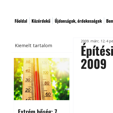
Főoldal
Közérdekű
Újdonságok, érdekességek
Bem
2009. márc. 12.
4 pe
Építés
Kiemelt tartalom
2009
Extrém hőség: 7