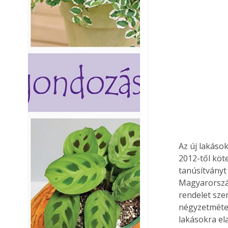
Az új lakáso
2012-től köte
tanúsítványt
Magyarország
rendelet sze
négyzetméter
lakásokra el