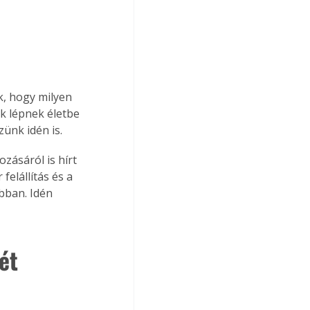
k, hogy milyen 
k lépnek életbe 
zünk idén is.
zásáról is hírt 
elállítás és a 
bban. Idén 
ét 