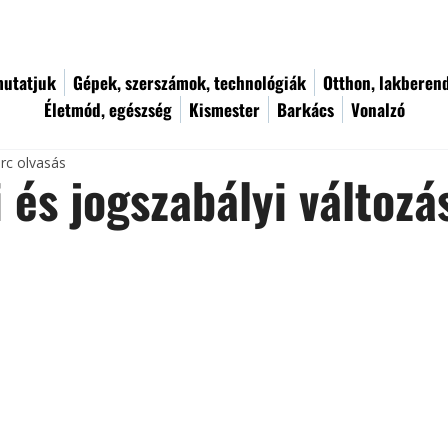
utatjuk
Gépek, szerszámok, technológiák
Otthon, lakberen
Életmód, egészség
Kismester
Barkács
Vonalzó
rc olvasás
i és jogszabályi változ