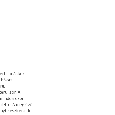
bérbeadáskor - 
hívott 
re. 
rül sor. A 
 minden ezer 
letre. A meglévő 
yt készíteni, de 