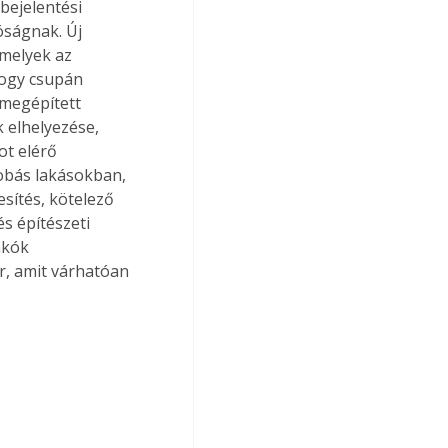
bejelentési 
óságnak. Új 
 melyek az 
hogy csupán 
megépített 
 elhelyezése, 
t elérő 
zobás lakásokban, 
sítés, kötelező 
s építészeti 
akók 
, amit várhatóan 