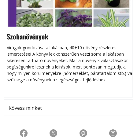
Szobanövények
Virágok gondozása a lakásban, 40+10 növény részletes
ismertetése! A könyv lexikonszerűen veszi sorra a lakásban
s
sikeresen tart­ha­tó növényeket. Már a növény kiválasztásakor
h
segítségünkre lesznek a leírások, mert pontosan megtudjuk,
k
hogy milyen körülményekre (hőmérséklet, páratartalom stb.) van
szüksége a növénynek az egészséges fejlődéshez.
t
Kövess minket