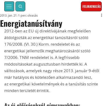
FELIRATKOZÁS
2013. jan. 21.
1 perc olvasás
Energiatanúsítvány
2012-ben az EU új direktívájának megfelelően 
átdolgozták az energetikai tanúsításról szóló 
176/2008. (VI. 30.) Korm. rendeletet és az 
energetikai jellemzők meghatározásáról szóló 
7/2006. TNM rendeletet is. A legfrissebb 
módosításokat augusztusban hirdették ki. A 
változások, amelyek nagy része 2013. január 9-étől 
már hatályos és kötelezően alkalmazandó lesz, 
az energetikai követelmények és a tanúsítás szinte 
minden területét érintik.
Az új előírásokról címszavakban: