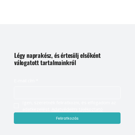
Légy naprakész, és értesülj elsőként
válogatott tartalmainkról
E-mail cím
*
Igen, szeretnék feliratkozni, és elfogadom az 
adatkezelést. 
Adatvédelmi tájékoztató
Feliratkozás