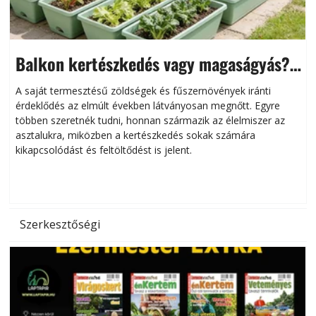
Balkon kertészkedés vagy magaságyás?
Helytakarékos kertészkedés
A saját termesztésű zöldségek és fűszernövények iránti
érdeklődés az elmúlt években látványosan megnőtt. Egyre
többen szeretnék tudni, honnan származik az élelmiszer az
l
asztalukra, miközben a kertészkedés sokak számára
kikapcsolódást és feltöltődést is jelent.
é
d
Szerkesztőségi