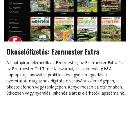
Okoselőfizetés: Ezermester Extra
A Laptapiron elérhetők az Ezermester, az Ezermester Extra és
az Ezermester Old Timer lapszámai, visszamenőleg is! A
Laptapir új, innovatív, praktikus és egyedi megoldás a
L
nyomtatott magazinok digitális olvasására számítógépen,
okostelefonon vagy táblagépen. Kényelmesen az otthonában,
útközben vagy nyaralás, pihenés alatt is elérhetők lapszámaink.
ú
Bárhol, bármikor, akár külföldön élve vagy dolgozva is
B
olvashatók az Ezermester lapszámai. A Laptapir kényelmes
megoldás, mert: – t