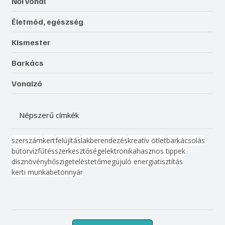
Női vonal
Életmód, egészség
Kismester
Barkács
Vonalzó
Népszerű címkék
szerszám
kert
felújítás
lakberendezés
kreatív ötlet
barkácsolás
bútor
víz
fűtés
szerkesztőség
elektronika
hasznos tippek
dísznövény
hőszigetelés
tető
megújuló energia
tisztítás
kerti munka
beton
nyár