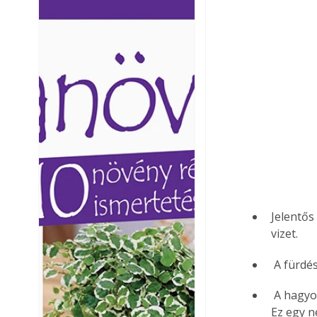
Ezermester lapszámai. A
Ezermester lapszámai
Laptapir kényelmes megoldás,
Laptapir kényelmes 
mert: – t
mert: – t
Jelentős
vizet. 
 A fürd
 A hagyományos öblítőtartályokkal kb. 10 liter vizet használunk el egyetlen öblítésnél. 
Ez egy n