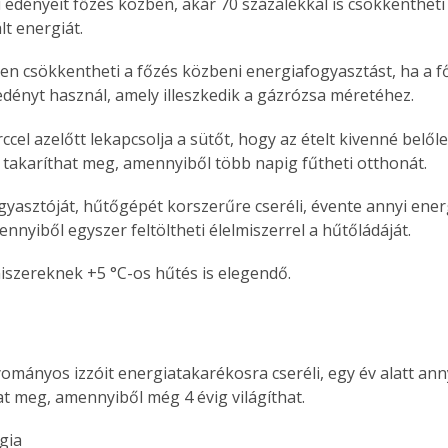
i edényeit főzés közben, akár 70 százalékkal is csökkentheti
lt energiát. 
dényt használ, amely illeszkedik a gázrózsa méretéhez. 
 takaríthat meg, amennyiből több napig fűtheti otthonát. 
agyasztóját, hűtőgépét korszerűre cseréli, évente annyi energ
nnyiből egyszer feltöltheti élelmiszerrel a hűtőládáját. 
miszereknek +5 °C-os hűtés is elegendő. 
at meg, amennyiből még 4 évig világíthat. 
ertben,
Gyógyító növények: a
sban
természet kincsei az
gia