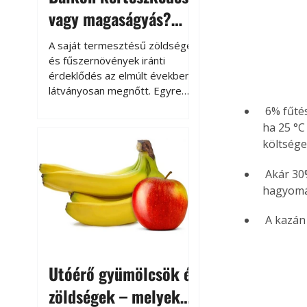
vagy magaságyás?
Helytakarékos
A saját termesztésű zöldségek
kertészkedés
és fűszernövények iránti
érdeklődés az elmúlt években
látványosan megnőtt. Egyre
többen szeretnék tudni, honnan
 6% fűtési költséget takaríthatunk meg, ha a hőmérsékletet 1 °C-kal csökkentjük. Így 
származik az élelmiszer az
ha 25 °C
asztalukra, miközben a
költsége
kertészkedés sokak számára
kikapcsolódást és feltöltődést
 Akár 30%-kal is javíthatja az energia hasznosításának hatékonyságát, ha 
is jelent.
hagyomán
 A kazá
Utóérő gyümölcsök és
zöldségek – melyek