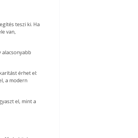
le van, 
el, a modern 