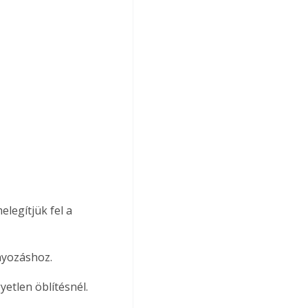
legítjük fel a 
nyozáshoz. 