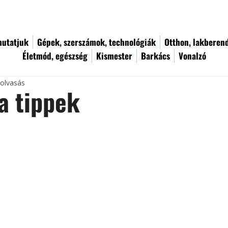
utatjuk
Gépek, szerszámok, technológiák
Otthon, lakberen
Életmód, egészség
Kismester
Barkács
Vonalzó
 olvasás
a tippek