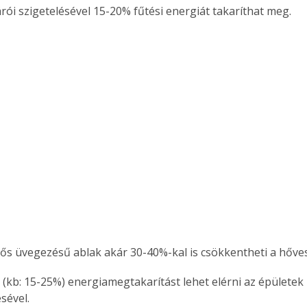
árói szigetelésével 15-20% fűtési energiát takaríthat meg. 
ttős üvegezésű ablak akár 30-40%-kal is csökkentheti a hőve
ésével.