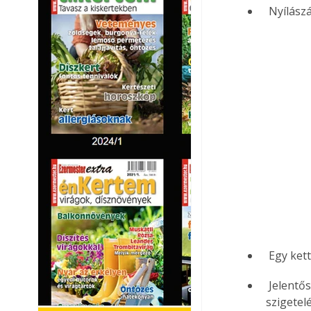
 Nyílász
 Egy ke
 Jelentős (kb: 15-25%) energiamegtakarítást lehet elérni az épületek külső 
szigetel