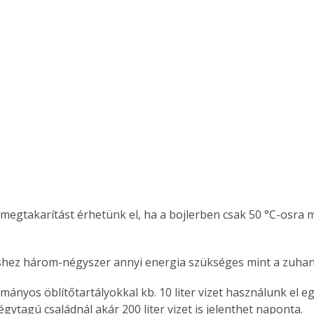
. A
megoldás,
 megtakarítást érhetünk el, ha a bojlerben csak 50 °C-osra me
éshez három-négyszer annyi energia szükséges mint a zuha
égytagú családnál akár 200 liter vizet is jelenthet naponta. 