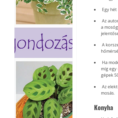
 Egy hét
 Az automata mosógép energiafogyasztásának a 80-90%-át a vízmelegítés teszi ki. Ha 
a mosógé
jelentős
 A korszerű mosó- és mosogatószerek elég hatékonyak ahhoz, hogy alacsonyabb 
hőmérsék
 Ha modernebbre cseréli régebbi típusú mosógépét, jelentős megtakarítást érhet el: 
míg egy 
gépek 50 
 Az elektromos ruhaszárító használata kb. kétszer annyi energiát fogyaszt el, mint a 
mosás. 
 Konyha