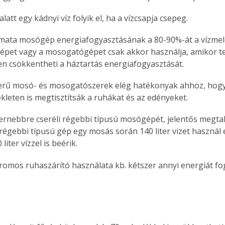
 alatt egy kádnyi víz folyik el, ha a vízcsapja csepeg. 
pet vagy a mosogatógépet csak akkor használja, amikor te
en csökkentheti a háztartás energiafogyasztását. 
leten is megtisztítsák a ruhákat és az edényeket. 
régebbi típusú gép egy mosás során 140 liter vizet használ 
liter vízzel is beérik. 