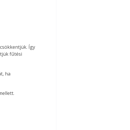
jük fűtési 
ellett. 