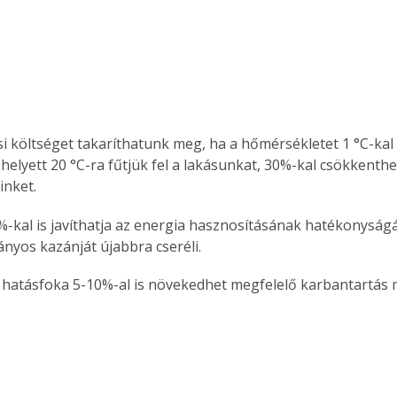
 helyett 20 °C-ra fűtjük fel a lakásunkat, 30%-kal csökkenthet
inket. 
yos kazánját újabbra cseréli. 
n hatásfoka 5-10%-al is növekedhet megfelelő karbantartás m