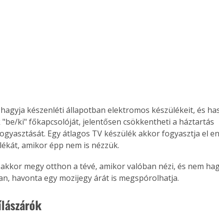
 "be/ki" főkapcsolóját, jelentősen csökkentheti a háztartás 
ogyasztását. Egy átlagos TV készülék akkor fogyasztja el en
lékát, amikor épp nem is nézzük. 
an, havonta egy mozijegy árát is megspórolhatja.
yílászárók