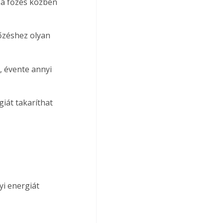
 a főzés közben 
iát takaríthat 