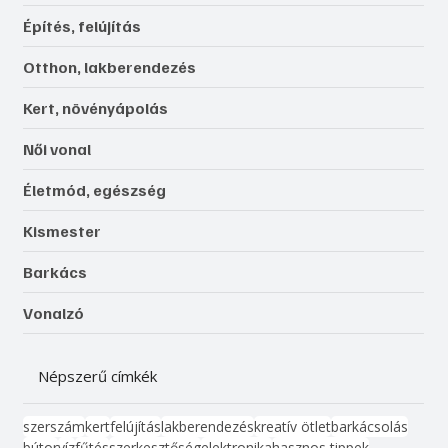
Építés, felújítás
Otthon, lakberendezés
Kert, növényápolás
Női vonal
Életmód, egészség
Kismester
Barkács
Vonalzó
Népszerű címkék
szerszám
kert
felújítás
lakberendezés
kreatív ötlet
barkácsolás
bútor
víz
fűtés
szerkesztőség
elektronika
hasznos tippek