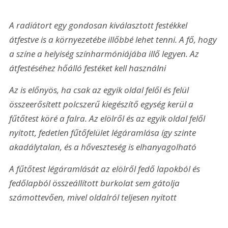
A radiátort egy gondosan kiválasztott festékkel 
átfestve is a környezetébe illőbbé lehet tenni. A fő, hogy 
a színe a helyiség színharmóniájába illő legyen. Az 
átfestéséhez hőálló festéket kell használni
Az is előnyös, ha csak az egyik oldal felől és felül 
összeerősített polcszerű kiegészítő egység kerül a 
fűtőtest köré a falra. Az elölről és az egyik oldal felől 
nyitott, fedetlen fűtőfelület légáramlása így szinte 
akadálytalan, és a hőveszteség is elhanyagolható
A fűtőtest légáramlását az elölről fedő lapokból és 
fedőlapból összeállított burkolat sem gátolja 
számottevően, mivel oldalról teljesen nyitott