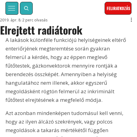
FELIRATKOZÁS
2019. ápr. 8.
2 perc olvasás
Elrejtett radiátorok
A lakások különféle funkciójú helyiségeinek eltérő 
enteriőrjének megteremtése során gyakran 
felmerül a kérdés, hogy az éppen meglevő 
fűtőtestek, gázkonvektorok mennyire rontják a 
berendezés összképét. Amennyiben a helyiség 
hangulatához nem illenek, akkor egyszerű 
megoldásként rögtön felmerül az inkriminált 
fűtőtest elrejtésének a megfelelő módja.
Azt azonban mindenképen tudomásul kell venni, 
hogy az ilyen álcázó szekrények, vagy polcos 
megoldások a takarás mértékétől függően 