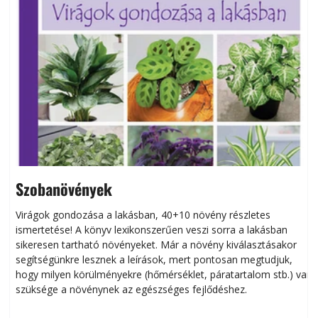
Szobanövények
Virágok gondozása a lakásban, 40+10 növény részletes
ismertetése! A könyv lexikonszerűen veszi sorra a lakásban
s
sikeresen tart­ha­tó növényeket. Már a növény kiválasztásakor
h
segítségünkre lesznek a leírások, mert pontosan megtudjuk,
k
hogy milyen körülményekre (hőmérséklet, páratartalom stb.) van
szüksége a növénynek az egészséges fejlődéshez.