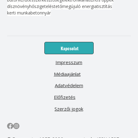
dísznövény
hőszigetelés
tető
megújuló energia
tisztítás
kerti munka
beton
nyár
Kapcsolat
Impresszum
Médiaajánlat
Adatvédelem
Előfizetés
Szerzői jogok