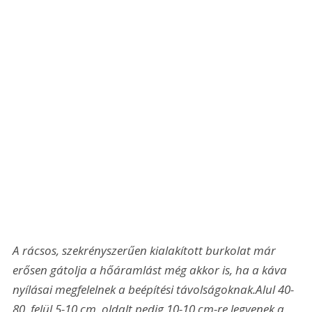
A rácsos, szekrényszerűen kialakított burkolat már 
erősen gátolja a hőáramlást még akkor is, ha a káva 
nyílásai megfelelnek a beépítési távolságoknak.
Alul 40-
80, felül 5-10 cm, oldalt pedig 10-10 cm-re legyenek a 