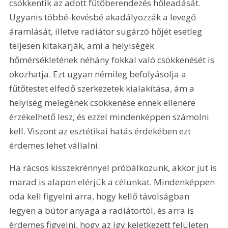
csökkentik az adott fűtőberendezés hőleadását. 
Ugyanis többé-kevésbé akadályozzák a levegő 
áramlását, illetve radiátor sugárzó hőjét esetleg 
teljesen kitakarják, ami a helyiségek 
hőmérsékletének néhány fokkal való csökkenését is 
okozhatja. Ezt ugyan némileg befolyásolja a 
fűtőtestet elfedő szerkezetek kialakítása, ám a 
helyiség melegének csökkenése ennek ellenére 
érzékelhető lesz, és ezzel mindenképpen számolni 
kell. Viszont az esztétikai hatás érdekében ezt 
érdemes lehet vállalni.
Ha rácsos kisszekrénnyel próbálkozunk, akkor jut is 
marad is alapon elérjük a célunkat. Mindenképpen 
oda kell figyelni arra, hogy kellő távolságban 
legyen a bútor anyaga a radiátortól, és arra is 
érdemes figyelni, hogy az így keletkezett felületen 