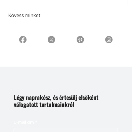
t
Kövess minket
Légy naprakész, és értesülj elsőként
válogatott tartalmainkról
E-mail cím
*