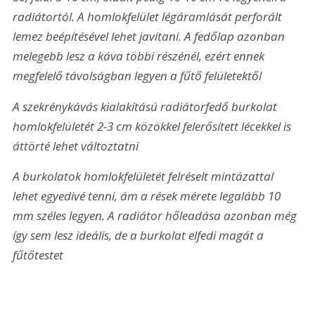
radiátortól. A homlokfelület légáramlását perforált 
lemez beépítésével lehet javítani. A fedőlap azonban 
melegebb lesz a káva többi részénél, ezért ennek 
megfelelő távolságban legyen a fűtő felületektől
A szekrénykávás kialakítású radiátorfedő burkolat 
homlokfelületét 2-3 cm közökkel felerősített lécekkel is 
áttörté lehet változtatni
A burkolatok homlokfelületét felréselt mintázattal 
lehet egyedivé tenni, ám a rések mérete legalább 10 
mm széles legyen. A radiátor hőleadása azonban még 
így sem lesz ideális, de a burkolat elfedi magát a 
fűtőtestet