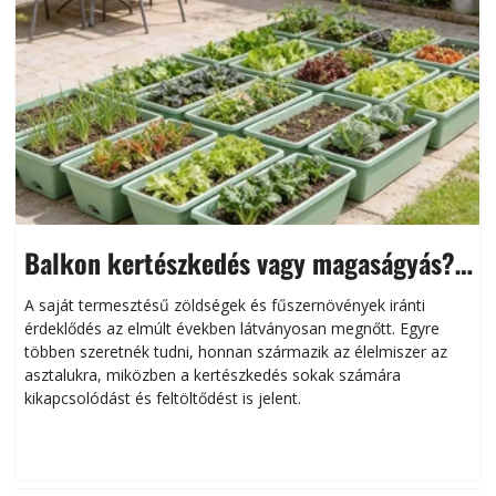
Balkon kertészkedés vagy magaságyás?
Helytakarékos kertészkedés
A saját termesztésű zöldségek és fűszernövények iránti
érdeklődés az elmúlt években látványosan megnőtt. Egyre
többen szeretnék tudni, honnan származik az élelmiszer az
l
asztalukra, miközben a kertészkedés sokak számára
kikapcsolódást és feltöltődést is jelent.
é
d