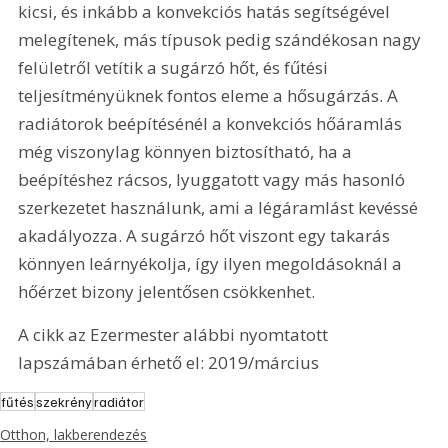
kicsi, és inkább a konvekciós hatás segítségével 
melegítenek, más típusok pedig szándékosan nagy 
felületről vetítik a sugárzó hőt, és fűtési 
teljesítményüknek fontos eleme a hősugárzás. A 
radiátorok beépítésénél a konvekciós hőáramlás 
még viszonylag könnyen biztosítható, ha a 
beépítéshez rácsos, lyuggatott vagy más hasonló 
szerkezetet használunk, ami a légáramlást kevéssé 
akadályozza. A sugárzó hőt viszont egy takarás 
könnyen leárnyékolja, így ilyen megoldásoknál a 
hőérzet bizony jelentősen csökkenhet.
A cikk az Ezermester alábbi nyomtatott 
lapszámában érhető el: 2019/március
fűtés
szekrény
radiátor
Otthon, lakberendezés