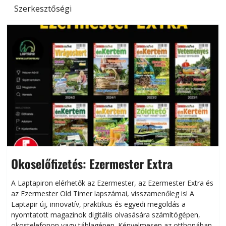
Szerkesztőségi
Okoselőfizetés: Ezermester Extra
A Laptapiron elérhetők az Ezermester, az Ezermester Extra és
az Ezermester Old Timer lapszámai, visszamenőleg is! A
Laptapir új, innovatív, praktikus és egyedi megoldás a
L
nyomtatott magazinok digitális olvasására számítógépen,
okostelefonon vagy táblagépen. Kényelmesen az otthonában,