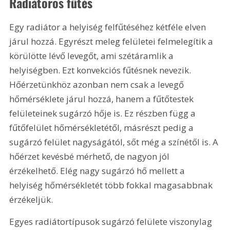
Radiátoros fűtés
Egy radiátor a helyiség felfűtéséhez kétféle elven 
járul hozzá. Egyrészt meleg felületei felmelegítik a 
körülötte lévő levegőt, ami szétáramlik a 
helyiségben. Ezt konvekciós fűtésnek nevezik. 
Hőérzetünkhöz azonban nem csak a levegő 
hőmérséklete járul hozzá, hanem a fűtőtestek 
felületeinek sugárzó hője is. Ez részben függ a 
fűtőfelület hőmérsékletétől, másrészt pedig a 
sugárzó felület nagyságától, sőt még a színétől is. A 
hőérzet kevésbé mérhető, de nagyon jól 
érzékelhető. Elég nagy sugárzó hő mellett a 
helyiség hőmérsékletét több fokkal magasabbnak 
érzékeljük.
Egyes radiátortípusok sugárzó felülete viszonylag 