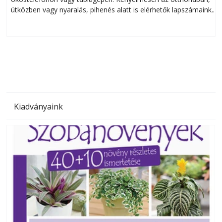
útközben vagy nyaralás, pihenés alatt is elérhetők lapszámaink.
ú
Bárhol, bármikor, akár külföldön élve vagy dolgozva is
B
olvashatók az Ezermester lapszámai. A Laptapir kényelmes
megoldás, mert: – t
Kiadványaink