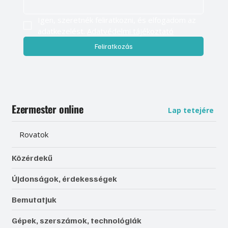
Igen, szeretnék feliratkozni, és elfogadom az 
adatkezelést. 
Adatvédelmi tájékoztató
Feliratkozás
Ezermester online
Lap tetejére
Rovatok
Közérdekű
Újdonságok, érdekességek
Bemutatjuk
Gépek, szerszámok, technológiák