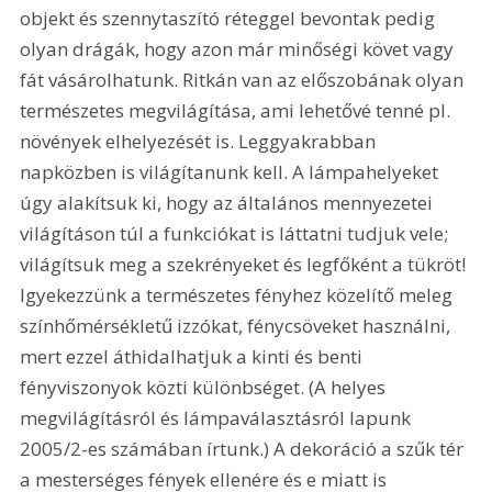
objekt és szennytaszító réteggel bevontak pedig 
olyan drágák, hogy azon már minőségi követ vagy 
fát vásárolhatunk. Ritkán van az előszobának olyan 
természetes megvilágítása, ami lehetővé tenné pl. 
növények elhelyezését is. Leggyakrabban 
napközben is világítanunk kell. A lámpahelyeket 
úgy alakítsuk ki, hogy az általános mennyezetei 
világításon túl a funkciókat is láttatni tudjuk vele; 
világítsuk meg a szekrényeket és legfőként a tükröt! 
Igyekezzünk a természetes fényhez közelítő meleg 
színhőmérsékletű izzókat, fénycsöveket használni, 
mert ezzel áthidalhatjuk a kinti és benti 
fényviszonyok közti különbséget. (A helyes 
megvilágításról és lámpaválasztásról lapunk 
2005/2-es számában írtunk.) A dekoráció a szűk tér 
a mesterséges fények ellenére és e miatt is 