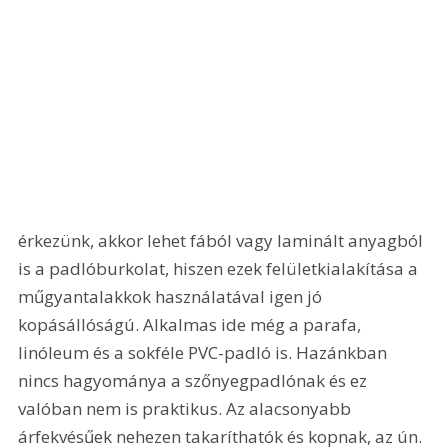
érkezünk, akkor lehet fából vagy laminált anyagból 
is a padlóburkolat, hiszen ezek felületkialakítása a 
műgyantalakkok használatával igen jó 
kopásállóságú. Alkalmas ide még a parafa, 
linóleum és a sokféle PVC-padló is. Hazánkban 
nincs hagyománya a szőnyegpadlónak és ez 
valóban nem is praktikus. Az alacsonyabb 
árfekvésűek nehezen takaríthatók és kopnak, az ún. 