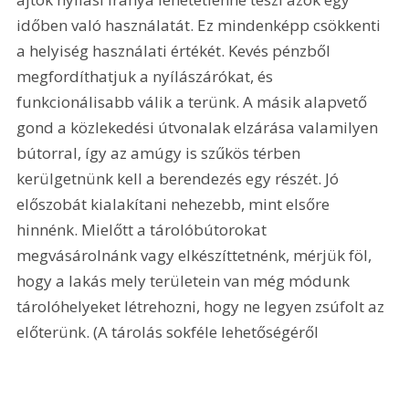
időben való használatát. Ez mindenképp csökkenti 
a helyiség használati értékét. Kevés pénzből 
megfordíthatjuk a nyílászárókat, és 
funkcionálisabb válik a terünk. A másik alapvető 
gond a közlekedési útvonalak elzárása valamilyen 
bútorral, így az amúgy is szűkös térben 
kerülgetnünk kell a berendezés egy részét. Jó 
előszobát kialakítani nehezebb, mint elsőre 
hinnénk. Mielőtt a tárolóbútorokat 
megvásárolnánk vagy elkészíttetnénk, mérjük föl, 
hogy a lakás mely területein van még módunk 
tárolóhelyeket létrehozni, hogy ne legyen zsúfolt az 
előterünk. (A tárolás sokféle lehetőségéről 