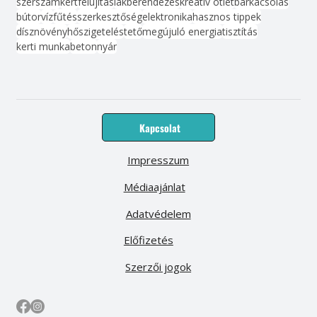
szerszám
kert
felújítás
lakberendezés
kreatív ötlet
barkácsolás
bútor
víz
fűtés
szerkesztőség
elektronika
hasznos tippek
dísznövény
hőszigetelés
tető
megújuló energia
tisztítás
kerti munka
beton
nyár
Kapcsolat
Impresszum
Médiaajánlat
Adatvédelem
Előfizetés
Szerzői jogok