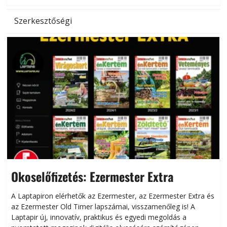
Szerkesztőségi
Okoselőfizetés: Ezermester Extra
A Laptapiron elérhetők az Ezermester, az Ezermester Extra és
az Ezermester Old Timer lapszámai, visszamenőleg is! A
Laptapir új, innovatív, praktikus és egyedi megoldás a
L