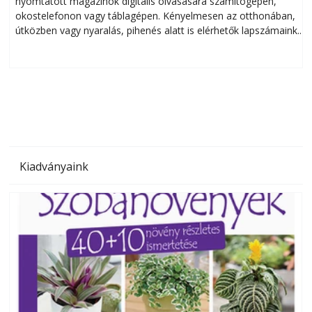
nyomtatott magazinok digitális olvasására számítógépen,
okostelefonon vagy táblagépen. Kényelmesen az otthonában,
útközben vagy nyaralás, pihenés alatt is elérhetők lapszámaink.
ú
Bárhol, bármikor, akár külföldön élve vagy dolgozva is
B
olvashatók az Ezermester lapszámai. A Laptapir kényelmes
megoldás, mert: – t
Kiadványaink