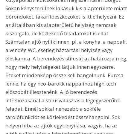
Sokan kényszerülnek lakásuk kis alapterülete miatt 
bőröndöket, takarítóeszközöket is itt elhelyezni. Ez 
az általában kis alapterületű helyiség nemcsak 
kiszolgáló, de közlekedő feladatokat is ellát. 
Számtalan ajtó nyílik innen: pl. a konyha, a nappali, 
a vendég WC, esetleg háztartási helyiség vagy 
éléskamra. A berendezés stílusát az határozza meg, 
hogy mely helyiségeket látjuk innen egyszerre. 
Ezeket mindenképp össze kell hangolnunk. Furcsa 
lenne, ha egy neo-barokk nappalihoz high-tech 
előszobát illesztenénk. A jó berendezés 
létrehozásánál a stílusválasztás a legegyszerűbb 
feladat. Ennél sokkal nehezebb a sokféle 
tárolófunkciót és közlekedést összehangolni. Sok 
helyen hiba az ajtók egybenyílása, vagyis, ha az 
ajtók nyílási iránya lehetetlenné teszi azok egy 