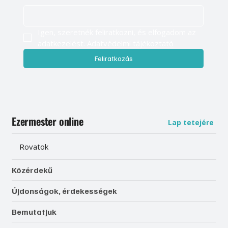
Igen, szeretnék feliratkozni, és elfogadom az 
adatkezelést. 
Adatvédelmi tájékoztató
Feliratkozás
Ezermester online
Lap tetejére
Rovatok
Közérdekű
Újdonságok, érdekességek
Bemutatjuk