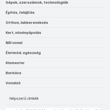
Gépek, szerszámok, technológiák
Építés, felújítás
Otthon, lakberendezés
Kert, növényápolás
Női vonal
Életmód, egészség
Kismester
Barkács
Vonalzó
Népszerű címkék