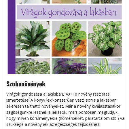
Szobanövények
Virágok gondozása a lakásban, 40+10 növény részletes
ismertetése! A könyv lexikonszerűen veszi sorra a lakásban
s
sikeresen tart­ha­tó növényeket. Már a növény kiválasztásakor
h
segítségünkre lesznek a leírások, mert pontosan megtudjuk,
k
hogy milyen körülményekre (hőmérséklet, páratartalom stb.) van
szüksége a növénynek az egészséges fejlődéshez.