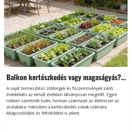
Balkon kertészkedés vagy magaságyás?
Helytakarékos kertészkedés
A saját termesztésű zöldségek és fűszernövények iránti
érdeklődés az elmúlt években látványosan megnőtt. Egyre
többen szeretnék tudni, honnan származik az élelmiszer az
l
asztalukra, miközben a kertészkedés sokak számára
kikapcsolódást és feltöltődést is jelent.
é
d