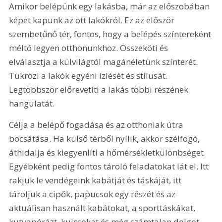
Amikor belépünk egy lakásba, már az előszobában 
képet kapunk az ott lakókról. Ez az először 
szembetűnő tér, fontos, hogy a belépés színtereként 
méltó legyen otthonunkhoz. Összeköti és 
elválasztja a külvilágtól magánéletünk színterét. 
Tükrözi a lakók egyéni ízlését és stílusát. 
Legtöbbször előrevetíti a lakás többi részének 
hangulatát. 
Célja a belépő fogadása és az otthoniak útra 
bocsátása. Ha külső térből nyílik, akkor szélfogó, 
áthidalja és kiegyenlíti a hőmérsékletkülönbséget. 
Egyébként pedig fontos tároló feladatokat lát el. Itt 
rakjuk le vendégeink kabátját és táskáját, itt 
tároljuk a cipők, papucsok egy részét és az 
aktuálisan használt kabátokat, a sporttáskákat, 
kutyapórázt, kulcsokat és még számtalan dolgot. 