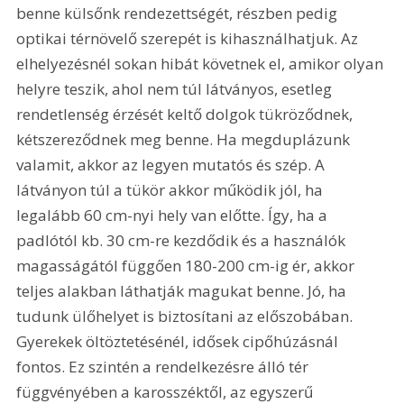
benne külsőnk rendezettségét, részben pedig 
optikai térnövelő szerepét is kihasználhatjuk. Az 
elhelyezésnél sokan hibát követnek el, amikor olyan 
helyre teszik, ahol nem túl látványos, esetleg 
rendetlenség érzését keltő dolgok tükröződnek, 
kétszereződnek meg benne. Ha megduplázunk 
valamit, akkor az legyen mutatós és szép. A 
látványon túl a tükör akkor működik jól, ha 
legalább 60 cm-nyi hely van előtte. Így, ha a 
padlótól kb. 30 cm-re kezdődik és a használók 
magasságától függően 180-200 cm-ig ér, akkor 
teljes alakban láthatják magukat benne. Jó, ha 
tudunk ülőhelyet is biztosítani az előszobában. 
Gyerekek öltöztetésénél, idősek cipőhúzásnál 
fontos. Ez szintén a rendelkezésre álló tér 
függvényében a karosszéktől, az egyszerű 