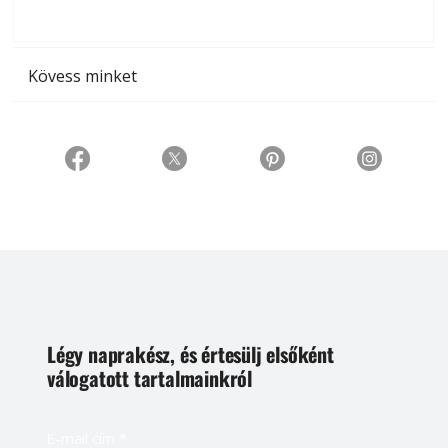
t
Kövess minket
Légy naprakész, és értesülj elsőként
válogatott tartalmainkról
E-mail cím
*