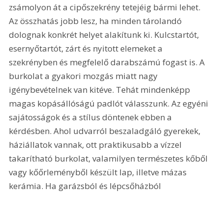
zsámolyon át a cipőszekrény tetejéig bármi lehet. 
Az összhatás jobb lesz, ha minden tárolandó 
dolognak konkrét helyet alakítunk ki. Kulcstartót, 
esernyőtartót, zárt és nyitott elemeket a 
szekrényben és megfelelő darabszámú fogast is. A 
burkolat a gyakori mozgás miatt nagy 
igénybevételnek van kitéve. Tehát mindenképp 
magas kopásállóságú padlót válasszunk. Az egyéni 
sajátosságok és a stílus döntenek ebben a 
kérdésben. Ahol udvarról beszaladgáló gyerekek, 
háziállatok vannak, ott praktikusabb a vízzel 
takarítható burkolat, valamilyen természetes kőből 
vagy kőőrleményből készült lap, illetve mázas 
kerámia. Ha garázsból és lépcsőházból 