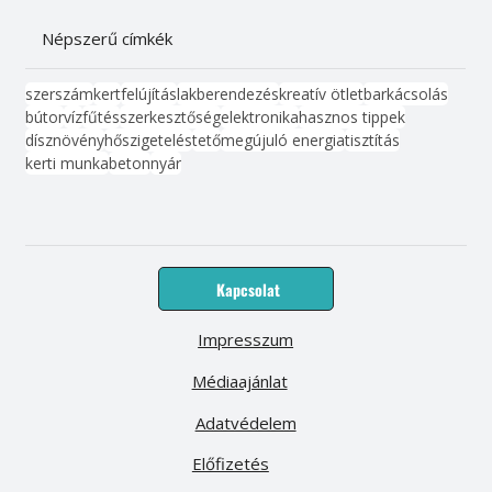
Népszerű címkék
szerszám
kert
felújítás
lakberendezés
kreatív ötlet
barkácsolás
bútor
víz
fűtés
szerkesztőség
elektronika
hasznos tippek
dísznövény
hőszigetelés
tető
megújuló energia
tisztítás
kerti munka
beton
nyár
Kapcsolat
Impresszum
Médiaajánlat
Adatvédelem
Előfizetés