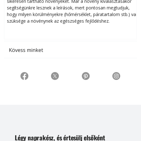
sikeresen tart­ha­tó növényeket. Már a növény kiválasztásakor
h
segítségünkre lesznek a leírások, mert pontosan megtudjuk,
k
hogy milyen körülményekre (hőmérséklet, páratartalom stb.) van
szüksége a növénynek az egészséges fejlődéshez.
t
Kövess minket
Légy naprakész, és értesülj elsőként