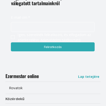
válogatott tartalmainkról
E-mail cím
*
Igen, szeretnék feliratkozni, és elfogadom az 
adatkezelést. 
Adatvédelmi tájékoztató
Feliratkozás
Ezermester online
Lap tetejére
Rovatok
Közérdekű