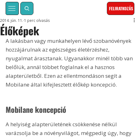
FELIRATKOZÁS
2014. jún. 11.
1 perc olvasás
Élőképek
A lakásban vagy munkahelyen lévő szobanövények 
hozzájárulnak az egészséges életérzéshez, 
nyugalmat árasztanak. Ugyanakkor minél több van 
belőlük, annál többet foglalnak el a hasznos 
alapterületből. Ezen az ellentmondáson segít a 
Mobilane által kifejlesztett élőkép koncepció.
Mobilane koncepció
A helyiség alapterületének csökkenése nélkül 
varázsolja be a növényvilágot, mégpedig úgy, hogy 