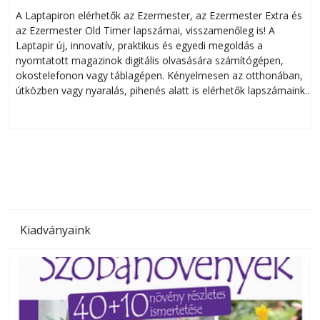
A Laptapiron elérhetők az Ezermester, az Ezermester Extra és
az Ezermester Old Timer lapszámai, visszamenőleg is! A
Laptapir új, innovatív, praktikus és egyedi megoldás a
L
nyomtatott magazinok digitális olvasására számítógépen,
okostelefonon vagy táblagépen. Kényelmesen az otthonában,
útközben vagy nyaralás, pihenés alatt is elérhetők lapszámaink.
ú
Bárhol, bármikor, akár külföldön élve vagy dolgozva is
B
olvashatók az Ezermester lapszámai. A Laptapir kényelmes
megoldás, mert: – t
Kiadványaink