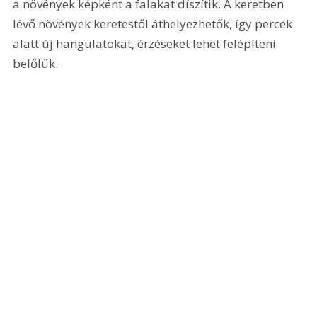
a növények képként a falakat díszítik. A keretben 
lévő növények keretestől áthelyezhetők, így percek 
alatt új hangulatokat, érzéseket lehet felépíteni 
belőlük.