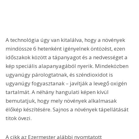
A technológia úgy van kitalálva, hogy a növények 
mindössze 6 hetenként igényelnek öntözést, ezen 
időszakok között a tápanyagot és a nedvességet a 
kép speciális alapanyagából nyerik. Mindeközben 
ugyanúgy párologtatnak, és széndioxidot is 
ugyanúgy fogyasztanak – javítják a levegő oxigén 
tartalmát. A néhány hangulati képen kívül 
bemutatjuk, hogy mely növények alkalmasak 
élőkép készítésére. Sajnos a növények tápellátását 
titok övezi.
A cikk az Ezermester alábbi nyomtatott 