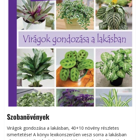
Szobanövények
Virágok gondozása a lakásban, 40+10 növény részletes
ismertetése! A könyv lexikonszerűen veszi sorra a lakásban
s