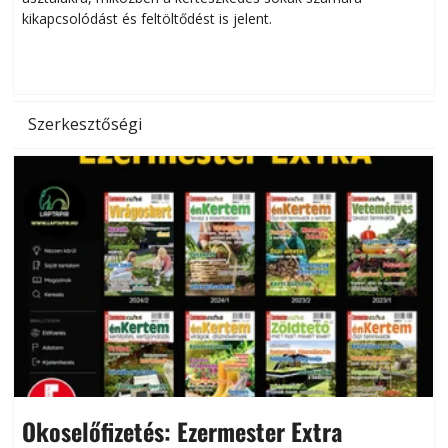
kikapcsolódást és feltöltődést is jelent.
é
d
Szerkesztőségi
Okoselőfizetés: Ezermester Extra