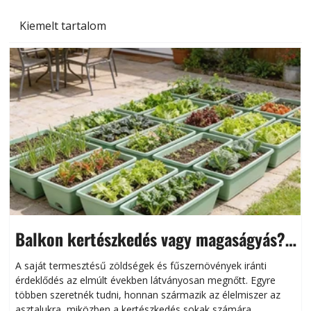
Kiemelt tartalom
Balkon kertészkedés vagy magaságyás?
Helytakarékos kertészkedés
A saját termesztésű zöldségek és fűszernövények iránti
érdeklődés az elmúlt években látványosan megnőtt. Egyre
többen szeretnék tudni, honnan származik az élelmiszer az
l
asztalukra, miközben a kertészkedés sokak számára