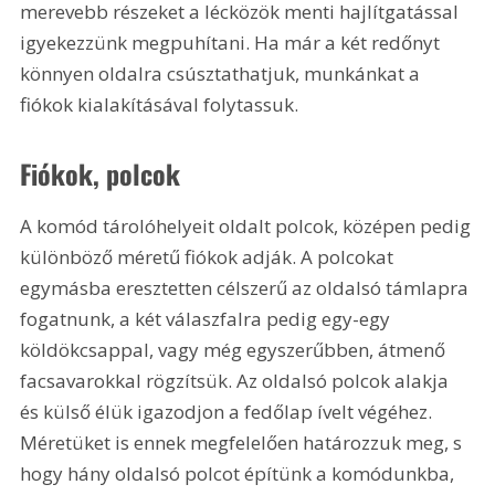
merevebb részeket a lécközök menti hajlítgatással 
igyekezzünk megpuhítani. Ha már a két redőnyt 
könnyen oldalra csúsztathatjuk, munkánkat a 
fiókok kialakításával folytassuk.
Fiókok, polcok 
A komód tárolóhelyeit oldalt polcok, középen pedig 
különböző méretű fiókok adják. A polcokat 
egymásba eresztetten célszerű az oldalsó támlapra 
fogatnunk, a két válaszfalra pedig egy-egy 
köldökcsappal, vagy még egyszerűbben, átmenő 
facsavarokkal rögzítsük. Az oldalsó polcok alakja 
és külső élük igazodjon a fedőlap ívelt végéhez. 
Méretüket is ennek megfelelően határozzuk meg, s 
hogy hány oldalsó polcot építünk a komódunkba, 