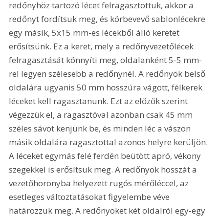
redőnyhöz tartozó lécet felragasztottuk, akkor a 
redőnyt fordítsuk meg, és körbevevő sablonlécekre 
egy másik, 5x15 mm-es lécekből álló keretet 
erősítsünk. Ez a keret, mely a redőnyvezetőlécek 
felragasztását könnyíti meg, oldalanként 5-5 mm-
rel legyen szélesebb a redőnynél. A redőnyök belső 
oldalára ugyanis 50 mm hosszúra vágott, félkerek 
léceket kell ragasztanunk. Ezt az előzők szerint 
végezzük el, a ragasztóval azonban csak 45 mm 
széles sávot kenjünk be, és minden léc a vászon 
másik oldalára ragasztottal azonos helyre kerüljön. 
A léceket egymás felé ferdén beütött apró, vékony 
szegekkel is erősítsük meg. A redőnyök hosszát a 
vezetőhoronyba helyezett rugós mérőléccel, az 
esetleges változtatásokat figyelembe véve 
határozzuk meg. A redőnyöket két oldalról egy-egy 