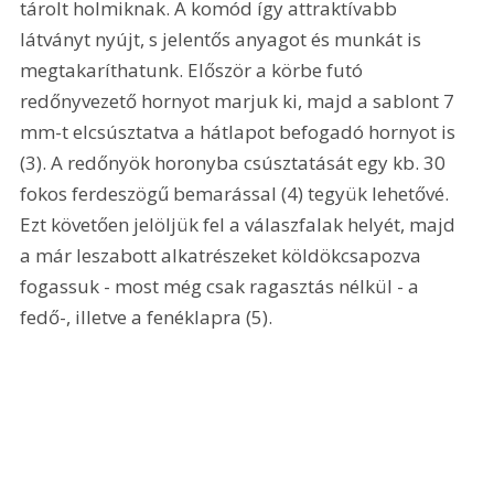
tárolt holmiknak. A komód így attraktívabb 
látványt nyújt, s jelentős anyagot és munkát is 
megtakaríthatunk. Először a körbe futó 
redőnyvezető hornyot marjuk ki, majd a sablont 7 
mm-t elcsúsztatva a hátlapot befogadó hornyot is 
(3). A redőnyök horonyba csúsztatását egy kb. 30 
fokos ferdeszögű bemarással (4) tegyük lehetővé. 
Ezt követően jelöljük fel a válaszfalak helyét, majd 
a már leszabott alkatrészeket köldökcsapozva 
fogassuk - most még csak ragasztás nélkül - a 
fedő-, illetve a fenéklapra (5). 