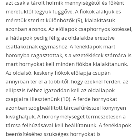
azt csak a tárolt holmik mennyiségétől és főként 
méretüktől tegyük függővé. A fiókok alakjuk és 
méretük szerint különbözők (9), kialakításuk 
azonban azonos. Az előlapok csaphornyos kötéssel, 
a hátlapok pedig félig az oldalakba eresztve 
csatlakoznak egymáshoz. A fenéklapok mart 
horonyba ragasztottak, s a vezetéklécek számára is 
mart hornyokat kell minden fiókba kialakítanunk. 
Az oldalsó, keskeny fiókok előlapja csupán 
annyiban tér el a többitől, hogy ezeknél ferdén, az 
ellipszis ívéhez igazodóan kell az oldallapok 
csapjaira illesztenünk (10). A ferde hornyokat 
azonban szögbeállított tárcsafűrésszel könynyen 
kivághatjuk. A horonymélységet természetesen a 
tárcsa felhúzásával kell beállítanunk. A fenéklapok 
beerősítéséhez szükséges hornyokat is 