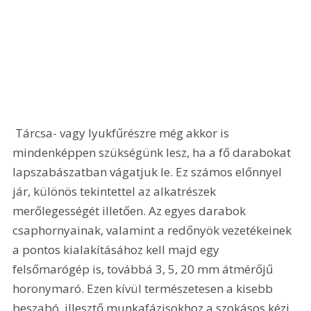
 Tárcsa- vagy lyukfűrészre még akkor is 
mindenképpen szükségünk lesz, ha a fő darabokat 
lapszabászatban vágatjuk le. Ez számos előnnyel 
jár, különös tekintettel az alkatrészek 
merőlegességét illetően. Az egyes darabok 
csaphornyainak, valamint a redőnyök vezetékeinek 
a pontos kialakításához kell majd egy 
felsőmarógép is, továbbá 3, 5, 20 mm átmérőjű 
horonymaró. Ezen kívül természetesen a kisebb 
beszabó, illesztő munkafázisokhoz a szokásos kézi 