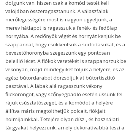
dolgunk van, hiszen csak a komód testét kell 
valójában összeragasztanunk. A válaszfalak 
merőlegességére most is nagyon ügyeljünk, a 
merev hátlapot is ragasszuk a fenék- és fedőlap 
hornyába. A redőnyök végét és hornyát kenjük be 
szappannal, hogy csökkentsük a súrlódásukat, és a 
bevezetőhoronyba szegezzünk egy pontosan 
beleillő lécet. A fiókok vezetékét is szappanozzuk be 
vékonyan, majd mindegyiket toljuk a helyére, és az 
egész bútordarabot dörzsöljük át bútortisztító 
pasztával. A lábak alá ragasszunk vékony 
filckorongot, vagy szőnyegpadló esetén üssünk fel 
rájuk csúsztatószeget, és a komódot a helyére 
állítva máris megtölthetjük polcait, fiókjait 
holmijainkkal. Tetejére olyan dísz-, és használati 
tárgyakat helyezzünk, amely dekoratívabbá teszi a 