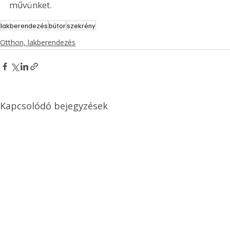
művünket.
lakberendezés
bútor
szekrény
Otthon, lakberendezés
Kapcsolódó bejegyzések