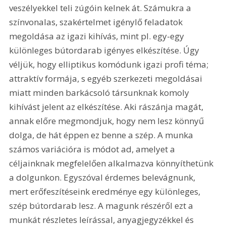
veszélyekkel teli zúgóin kelnek át. Számukra a 
színvonalas, szakértelmet igénylő feladatok 
megoldása az igazi kihívás, mint pl. egy-egy 
különleges bútordarab igényes elkészítése. Úgy 
véljük, hogy elliptikus komódunk igazi profi téma; 
attraktív formája, s egyéb szerkezeti megoldásai 
miatt minden barkácsoló társunknak komoly 
kihívást jelent az elkészítése. Aki rászánja magát, 
annak előre megmondjuk, hogy nem lesz könnyű 
dolga, de hát éppen ez benne a szép. A munka 
számos variációra is módot ad, amelyet a 
céljainknak megfelelően alkalmazva könnyíthetünk 
a dolgunkon. Egyszóval érdemes belevágnunk, 
mert erőfeszítéseink eredménye egy különleges, 
szép bútordarab lesz. A magunk részéről ezt a 
munkát részletes leírással, anyagjegyzékkel és 