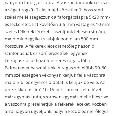
nagyobb faforgácslapra. A vászondaraboknak csak 
a végeit rögzítsük le, majd közvetlenül hosszanti 
szélei mellé szegezzünk a faforgácslapra 5x20 mm-
es léckeretet. Ezt követően 3-5 mm vastag és 10 mm 
széles félkerek léceket csiszoljunk teljesen simára, 
majd mindegyiket szabjuk pontosan 800 mm 
hosszúra. A félkerek lécek lehetőleg hasonló 
színtónusúak és sűrű erezetűek legyenek. 
Felragasztásukhoz oldószeres ragasztót, pl. 
Palmatex-et használjunk. A ragasztót előbb 50-60 
mm szélességben vékonyan kenjük fel a vászonra, 
majd 5-6 léc egyenes oldalát is kenjük be vele. Az 
ún. szikkadási idő 10-15 perc, aminek elteltével 
már egymás után, szorosan egymás mellé illesztve 
a vászonra préselhetjük a félkerek léceket. Közben 
arra nagyon ügyeljünk, hogy a kezdőléc merőleges 