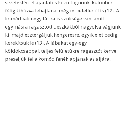
vezetékléccel ajánlatos közrefognunk, különben 
félig kihúzva lehajlana, még terheletlenül is (12). A 
komódnak négy lábra is szüksége van, amit 
egymásra ragasztott deszkákból nagyolva vágjunk 
ki, majd esztergáljuk hengeresre, egyik élét pedig 
kerekítsük le (13). A lábakat egy-egy 
köldökcsappal, teljes felületükre ragasztót kenve 
préseljük fel a komód fenéklapjának az aljára.