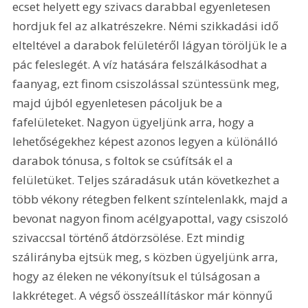
ecset helyett egy szivacs darabbal egyenletesen 
hordjuk fel az alkatrészekre. Némi szikkadási idő 
elteltével a darabok felületéről lágyan töröljük le a 
pác feleslegét. A víz hatására felszálkásodhat a 
faanyag, ezt finom csiszolással szüntessünk meg, 
majd újból egyenletesen pácoljuk be a 
fafelületeket. Nagyon ügyeljünk arra, hogy a 
lehetőségekhez képest azonos legyen a különálló 
darabok tónusa, s foltok se csúfítsák el a 
felületüket. Teljes száradásuk után következhet a 
több vékony rétegben felkent színtelenlakk, majd a 
bevonat nagyon finom acélgyapottal, vagy csiszoló 
szivaccsal történő átdörzsölése. Ezt mindig 
szálirányba ejtsük meg, s közben ügyeljünk arra, 
hogy az éleken ne vékonyítsuk el túlságosan a 
lakkréteget. A végső összeállításkor már könnyű 