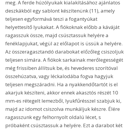
meg. A ferde húzólyukak kialakításához ajánlatos 
deszkákból egy sablont készítenünk (11), amely 
teljesen egyformává teszi a fogantyúkat 
helyettesítő lyukakat. A fiókoknak előbb a káváját 
ragasszuk össze, majd csúsztassuk helyére a 
fenéklapjukat, végül az előlapot is üssük a helyére. 
Az összeragasztandó darabokat előzőleg csiszoljuk 
teljesen simára. A fiókok sarkainak merőlegességét 
még frissiben állítsuk be, és hevederes szorítóval 
összehúzatva, vagy léckalodába fogva hagyjuk 
teljesen megszáradni. Ha a nyakkendőtartót is el 
akarjuk készíteni, akkor ennek akasztós részét 10 
mm-es rétegelt lemezből, lyukfűrésszel szabjuk ki, 
majd az idomot csiszolva munkáljuk készre. Élére 
ragasszunk egy felhornyolt oldalú lécet, s 
próbaként csúsztassuk a helyére. Ezt a darabot két 