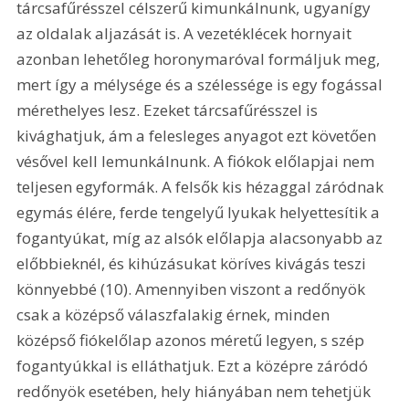
tárcsafűrésszel célszerű kimunkálnunk, ugyanígy 
az oldalak aljazását is. A vezetéklécek hornyait 
azonban lehetőleg horonymaróval formáljuk meg, 
mert így a mélysége és a szélessége is egy fogással 
mérethelyes lesz. Ezeket tárcsafűrésszel is 
kivághatjuk, ám a felesleges anyagot ezt követően 
vésővel kell lemunkálnunk. A fiókok előlapjai nem 
teljesen egyformák. A felsők kis hézaggal záródnak 
egymás élére, ferde tengelyű lyukak helyettesítik a 
fogantyúkat, míg az alsók előlapja alacsonyabb az 
előbbieknél, és kihúzásukat köríves kivágás teszi 
könnyebbé (10). Amennyiben viszont a redőnyök 
csak a középső válaszfalakig érnek, minden 
középső fiókelőlap azonos méretű legyen, s szép 
fogantyúkkal is elláthatjuk. Ezt a középre záródó 
redőnyök esetében, hely hiányában nem tehetjük 