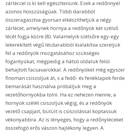
zárléccel is ki kell egészítenünk. Ezek a redőnnyel 
azonos hosszúságúak. Több darabból 
összeragasztva gyorsan elkészíthetjük a négy 
zárlécet, amelynek hornya a redőnyök két szélső 
lécét fogja közre (8). Valamelyik szélsőre egy-egy 
lekerekített végű lécdarabból kialakítva szereljük 
fel a redőnyök mozgatásához szükséges 
fogantyúkat, mégpedig a hátsó oldaluk felöl 
behajtott facsavarokkal. A redőnyöket még egyszer 
finoman csiszoljuk át, s a fedő- és fenéklapok ferde 
bemarását használva próbáljuk meg a 
vezetőhornyokba tolni. Ha ez nehezen menne, a 
hornyok szélét csiszoljuk végig, és a redőnyök 
vezető csapjait, bütüit is csiszolással koptassuk 
vékonyabbra. Az is lényeges, hogy a redőnyléceket 
összefogó erős vászon hajlékony legyen. A 