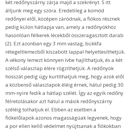
két redőnyszárny zárja majd a szekrényt. S itt 
álljunk meg egy szóra. Eredetileg a komód 
redőnyei elől, középen záródnak, a fiókos résznek 
pedig külön hátlapja van, amely a redőnyökhöz 
hasonlóan félkerek lécekből összeragasztott darab 
(2). Ezt azonban egy 3 mm vastag, bükkfa 
rétegeltlemezből kiszabott lappal helyettesíthetjük. 
A vékony lemezt könnyen ívbe hajlíthatjuk, és a két 
szélső válaszlap élére rögzíthetjük. A redőnyök 
hosszát pedig úgy kurtíthatjuk meg, hogy azok elől 
a közbenső válaszlapok éléig érnek, hátul pedig 30 
mm-nyire fedik a hátlap szélét. Így az egyik redőny 
félretolásakor azt hátul a másik redőnyszárny 
széléig tolhatjuk el. Ebben az esetben a 
fiókelőlapok azonos magasságúak legyenek, hogy 
a por ellen kellő védelmet nyújtsanak a fiókokban 