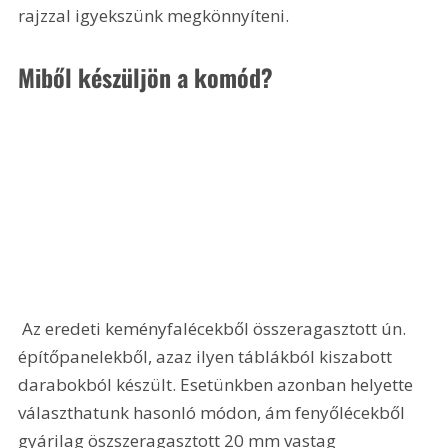
rajzzal igyekszünk megkönnyíteni.
Miből készüljön a komód?
 Az eredeti keményfalécekből összeragasztott ún. 
építőpanelekből, azaz ilyen táblákból kiszabott 
darabokból készült. Esetünkben azonban helyette 
választhatunk hasonló módon, ám fenyőlécekből 
gyárilag öszszeragasztott 20 mm vastag 