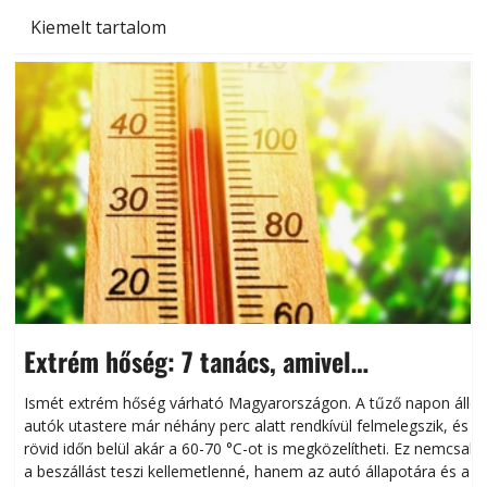
Kiemelt tartalom
Extrém hőség: 7 tanács, amivel
megóvhatjuk autónkat a nyári károktól
Ismét extrém hőség várható Magyarországon. A tűző napon álló
autók utastere már néhány perc alatt rendkívül felmelegszik, és
rövid időn belül akár a 60-70 °C-ot is megközelítheti. Ez nemcsak
n
a beszállást teszi kellemetlenné, hanem az autó állapotára és a