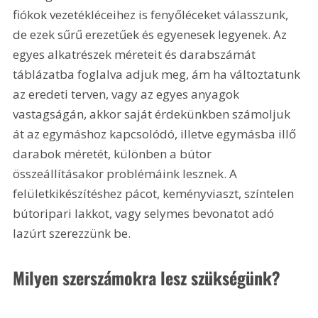
fiókok vezetékléceihez is fenyőléceket válasszunk, 
de ezek sűrű erezetűek és egyenesek legyenek. Az 
egyes alkatrészek méreteit és darabszámát 
táblázatba foglalva adjuk meg, ám ha változtatunk 
az eredeti terven, vagy az egyes anyagok 
vastagságán, akkor saját érdekünkben számoljuk 
át az egymáshoz kapcsolódó, illetve egymásba illő 
darabok méretét, különben a bútor 
összeállításakor problémáink lesznek. A 
felületkikészítéshez pácot, keményviaszt, színtelen 
bútoripari lakkot, vagy selymes bevonatot adó 
lazúrt szerezzünk be.
Milyen szerszámokra lesz szükségünk? 