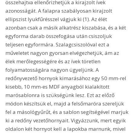
összehajtva ellenőrizhetjük a kirajzolt ívek 
azonosságát. A falapra szabályosan kirajzolt 
ellipszist lyukfűrésszel vágjuk ki (1). Az élét 
azonban csak a másik alkatrész kiszabása, és a két 
egyforma darab összefogása után csiszoljuk 
teljesen egyformára. Szalagcsiszolóval ezt a 
műveletet nagyon gyorsan elvégezhetjük, ám az 
élek merőlegességére és az ívek töretlen 
folyamatosságára nagyon ügyeljünk. A 
redőnyvezető hornyok kimarásához egy 50 mm-rel 
kisebb, 10 mm-es MDF anyagból kialakított 
marósablonra is szükségünk lesz. Ezt az előző 
módon készítsük el, majd a felsőmaróra szereljük 
fel a másológyűrűt, és a sablon segítségével marjuk 
ki a redőny vezetőhornyait. Vigyázzunk, mert egyik 
oldalon két hornyot kell a lapokba marnunk, mivel 