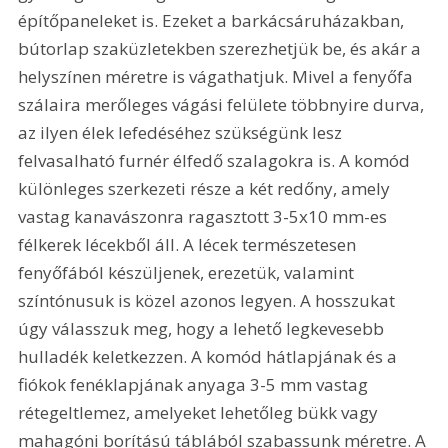
építőpaneleket is. Ezeket a barkácsáruházakban, 
bútorlap szaküzletekben szerezhetjük be, és akár a 
helyszínen méretre is vágathatjuk. Mivel a fenyőfa 
szálaira merőleges vágási felülete többnyire durva, 
az ilyen élek lefedéséhez szükségünk lesz 
felvasalható furnér élfedő szalagokra is. A komód 
különleges szerkezeti része a két redőny, amely 
vastag kanavászonra ragasztott 3-5x10 mm-es 
félkerek lécekből áll. A lécek természetesen 
fenyőfából készüljenek, erezetük, valamint 
színtónusuk is közel azonos legyen. A hosszukat 
úgy válasszuk meg, hogy a lehető legkevesebb 
hulladék keletkezzen. A komód hátlapjának és a 
fiókok fenéklapjának anyaga 3-5 mm vastag 
rétegeltlemez, amelyeket lehetőleg bükk vagy 
mahagóni borítású táblából szabassunk méretre. A 