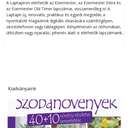
A Laptapiron elérhetők az Ezermester, az Ezermester Extra és
az Ezermester Old Timer lapszámai, visszamenőleg is! A
Laptapir új, innovatív, praktikus és egyedi megoldás a
L
nyomtatott magazinok digitális olvasására számítógépen,
okostelefonon vagy táblagépen. Kényelmesen az otthonában,
útközben vagy nyaralás, pihenés alatt is elérhetők lapszámaink.
ú
Bárhol, bármikor, akár külföldön élve vagy dolgozva is
B
olvashatók az Ezermester lapszámai. A Laptapir kényelmes
megoldás, mert: – t
Kiadványaink