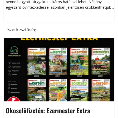
benne hagyott tárgyakra is káros hatással lehet. Néhány
egyszerű óvintézkedéssel azonban jelentősen csökkenthetjük a
hőség káros hatásait.
l
Szerkesztőségi
Okoselőfizetés: Ezermester Extra