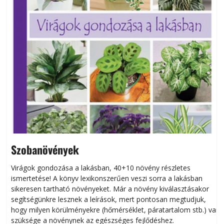
Szobanövények
Virágok gondozása a lakásban, 40+10 növény részletes
ismertetése! A könyv lexikonszerűen veszi sorra a lakásban
s
sikeresen tart­ha­tó növényeket. Már a növény kiválasztásakor
h
segítségünkre lesznek a leírások, mert pontosan megtudjuk,
k
hogy milyen körülményekre (hőmérséklet, páratartalom stb.) van
szüksége a növénynek az egészséges fejlődéshez.