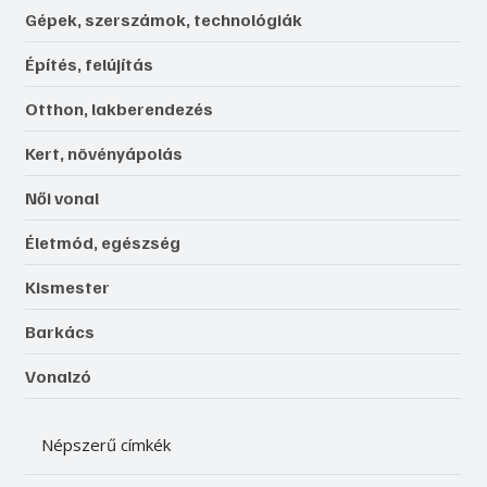
Gépek, szerszámok, technológiák
Építés, felújítás
Otthon, lakberendezés
Kert, növényápolás
Női vonal
Életmód, egészség
Kismester
Barkács
Vonalzó
Népszerű címkék