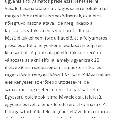
ugyanis a folyamatos préseléssel lehet elérni. 
Vasaló használatakor a világos színű élfóliák a túl 
magas hőfok miatt elszíneződhetnek, ez a hiba 
hőlégfúvó használatával, de még inkább a 
lapszabászatokban használt profi élfóliázó 
készülékekkel nem fordulhat elő, és a folyamatos 
préselés a fólia helyenkénti leválását is teljesen 
kiküszöböli. A papír alapú élfedők korszerűbb 
változata az akril élfólia, amely ugyancsak 22, 
illetve 28 mm szélességben, ragasztó nélkül és 
ragasztózott réteggel készül Az ilyen fóliával takart 
élek kényesek az erősebb ütődésekre, de 
színazonosság esetén a tömörfa hatását keltik. 
Egyszerű polclapok, sima kávaélek sík felületű, 
egyenes és ívelt éleinek lefedésére alkalmasak. A 
felragasztott fólia feleslegének eltávolítása után az 