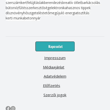
szerszám
kert
felújítás
lakberendezés
kreatív ötlet
barkácsolás
bútor
víz
fűtés
szerkesztőség
elektronika
hasznos tippek
dísznövény
hőszigetelés
tető
megújuló energia
tisztítás
kerti munka
beton
nyár
Kapcsolat
Impresszum
Médiaajánlat
Adatvédelem
Előfizetés
Szerzői jogok