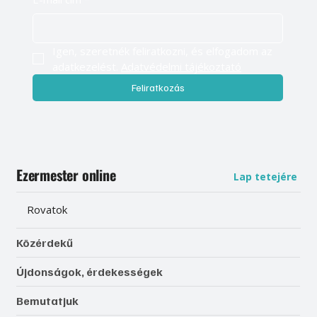
Igen, szeretnék feliratkozni, és elfogadom az 
adatkezelést. 
Adatvédelmi tájékoztató
Feliratkozás
Ezermester online
Lap tetejére
Rovatok
Közérdekű
Újdonságok, érdekességek
Bemutatjuk