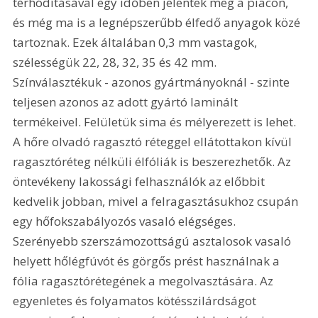
térhódításával egy időben jelentek meg a piacon, 
és még ma is a legnépszerűbb élfedő anyagok közé 
tartoznak. Ezek általában 0,3 mm vastagok, 
szélességük 22, 28, 32, 35 és 42 mm. 
Színválasztékuk - azonos gyártmányoknál - szinte 
teljesen azonos az adott gyártó laminált 
termékeivel. Felületük sima és mélyerezett is lehet. 
A hőre olvadó ragasztó réteggel ellátottakon kívül 
ragasztóréteg nélküli élfóliák is beszerezhetők. Az 
öntevékeny lakossági felhasználók az előbbit 
kedvelik jobban, mivel a felragasztásukhoz csupán 
egy hőfokszabályozós vasaló elégséges. 
Szerényebb szerszámozottságú asztalosok vasaló 
helyett hőlégfúvót és görgős prést használnak a 
fólia ragasztórétegének a megolvasztására. Az 
egyenletes és folyamatos kötésszilárdságot 