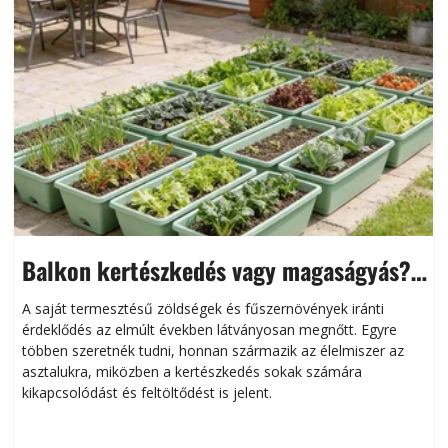
Balkon kertészkedés vagy magaságyás?
Helytakarékos kertészkedés
A saját termesztésű zöldségek és fűszernövények iránti
érdeklődés az elmúlt években látványosan megnőtt. Egyre
többen szeretnék tudni, honnan származik az élelmiszer az
l
asztalukra, miközben a kertészkedés sokak számára
kikapcsolódást és feltöltődést is jelent.
é
d