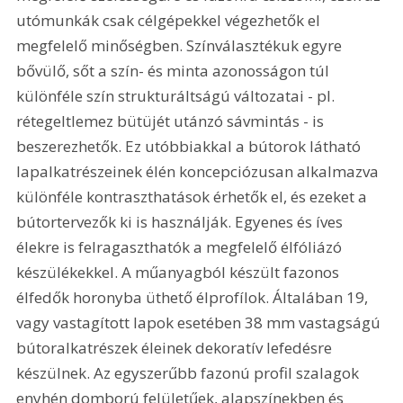
utómunkák csak célgépekkel végezhetők el 
megfelelő minőségben. Színválasztékuk egyre 
bővülő, sőt a szín- és minta azonosságon túl 
különféle szín strukturáltságú változatai - pl. 
rétegeltlemez bütüjét utánzó sávmintás - is 
beszerezhetők. Ez utóbbiakkal a bútorok látható 
lapalkatrészeinek élén koncepciózusan alkalmazva 
különféle kontraszthatások érhetők el, és ezeket a 
bútortervezők ki is használják. Egyenes és íves 
élekre is felragaszthatók a megfelelő élfóliázó 
készülékekkel. A műanyagból készült fazonos 
élfedők horonyba üthető élprofílok. Általában 19, 
vagy vastagított lapok esetében 38 mm vastagságú 
bútoralkatrészek éleinek dekoratív lefedésre 
készülnek. Az egyszerűbb fazonú profil szalagok 
enyhén domború felületűek, alapszínekben és 