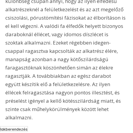
különbség csupán annyi, hogy az ilyen élfedésű 
alkatrészeknél a felületkezelést és az azt megelőző 
csiszolási, pórustömítési fázisokat az élborításon is 
el kell végezni. A valódi fa élfedők helyett bizonyos 
daraboknál éllécet, vagy idomos díszlécet is 
szoktak alkalmazni. Ezeket régebben idegen-
csappal ragasztva kapcsolták az alkatrész élére, 
manapság azonban a nagy kötőszilárdságú 
faragasztóknak köszönhetően simán az élekre 
ragasztják. A továbbiakban az egész darabot 
együtt készítik elő a felületkezelésre. Az ilyen 
éllécek felragasztása nagyon pontos illesztést, és 
préselést igényel a kellő kötésszilárdság miatt, és 
szinte csak műhelykörülmények között lehet 
alkalmazni.
lakberendezés