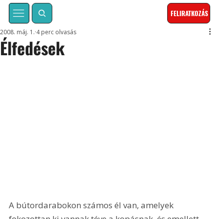
FELIRATKOZÁS
2008. máj. 1.
4 perc olvasás
Élfedések
A bútordarabokon számos él van, amelyek 
fokozottan ki vannak téve a kopásnak, és emellett 