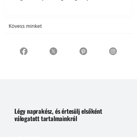
t
Kövess minket
Légy naprakész, és értesülj elsőként
válogatott tartalmainkról
E-mail cím
*