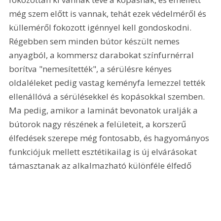
még szem előtt is vannak, tehát ezek védelméről és 
külleméről fokozott igénnyel kell gondoskodni. 
Régebben sem minden bútor készült nemes 
anyagból, a kommersz darabokat színfurnérral 
borítva "nemesítették", a sérülésre kényes 
oldaléleket pedig vastag keményfa lemezzel tették 
ellenállóvá a sérülésekkel és kopásokkal szemben. 
Ma pedig, amikor a laminát bevonatok uralják a 
bútorok nagy részének a felületeit, a korszerű 
élfedések szerepe még fontosabb, és hagyományos 
funkciójuk mellett esztétikailag is új elvárásokat 
támasztanak az alkalmazható különféle élfedő 