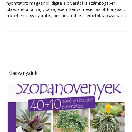
nyomtatott magazinok digitális olvasására számítógépen,
okostelefonon vagy táblagépen. Kényelmesen az otthonában,
útközben vagy nyaralás, pihenés alatt is elérhetők lapszámaink.
ú
Bárhol, bármikor, akár külföldön élve vagy dolgozva is
B
olvashatók az Ezermester lapszámai. A Laptapir kényelmes
megoldás, mert: – t
Kiadványaink