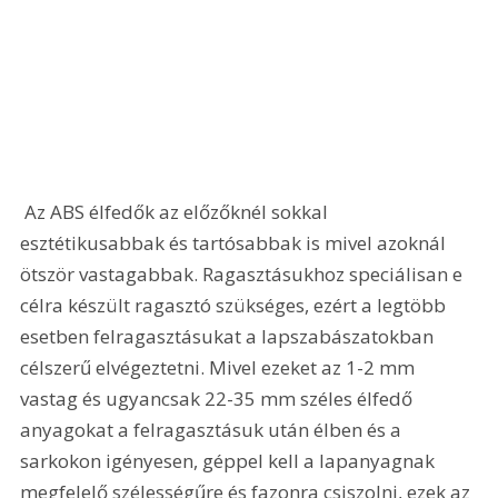
 Az ABS élfedők az előzőknél sokkal 
esztétikusabbak és tartósabbak is mivel azoknál 
ötször vastagabbak. Ragasztásukhoz speciálisan e 
célra készült ragasztó szükséges, ezért a legtöbb 
esetben felragasztásukat a lapszabászatokban 
célszerű elvégeztetni. Mivel ezeket az 1-2 mm 
vastag és ugyancsak 22-35 mm széles élfedő 
anyagokat a felragasztásuk után élben és a 
sarkokon igényesen, géppel kell a lapanyagnak 
megfelelő szélességűre és fazonra csiszolni, ezek az 