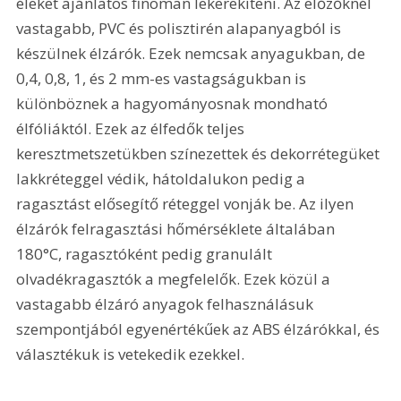
éleket ajánlatos finoman lekerekíteni. Az előzőknél 
vastagabb, PVC és polisztirén alapanyagból is 
készülnek élzárók. Ezek nemcsak anyagukban, de 
0,4, 0,8, 1, és 2 mm-es vastagságukban is 
különböznek a hagyományosnak mondható 
élfóliáktól. Ezek az élfedők teljes 
keresztmetszetükben színezettek és dekorrétegüket 
lakkréteggel védik, hátoldalukon pedig a 
ragasztást elősegítő réteggel vonják be. Az ilyen 
élzárók felragasztási hőmérséklete általában 
180°C, ragasztóként pedig granulált 
olvadékragasztók a megfelelők. Ezek közül a 
vastagabb élzáró anyagok felhasználásuk 
szempontjából egyenértékűek az ABS élzárókkal, és 
választékuk is vetekedik ezekkel.