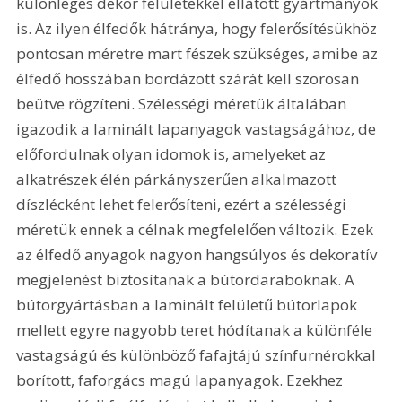
különleges dekor felületekkel ellátott gyártmányok 
is. Az ilyen élfedők hátránya, hogy felerősítésükhöz 
pontosan méretre mart fészek szükséges, amibe az 
élfedő hosszában bordázott szárát kell szorosan 
beütve rögzíteni. Szélességi méretük általában 
igazodik a laminált lapanyagok vastagságához, de 
előfordulnak olyan idomok is, amelyeket az 
alkatrészek élén párkányszerűen alkalmazott 
díszlécként lehet felerősíteni, ezért a szélességi 
méretük ennek a célnak megfelelően változik. Ezek 
az élfedő anyagok nagyon hangsúlyos és dekoratív 
megjelenést biztosítanak a bútordaraboknak. A 
bútorgyártásban a laminált felületű bútorlapok 
mellett egyre nagyobb teret hódítanak a különféle 
vastagságú és különböző fafajtájú színfurnérokkal 
borított, faforgács magú lapanyagok. Ezekhez 