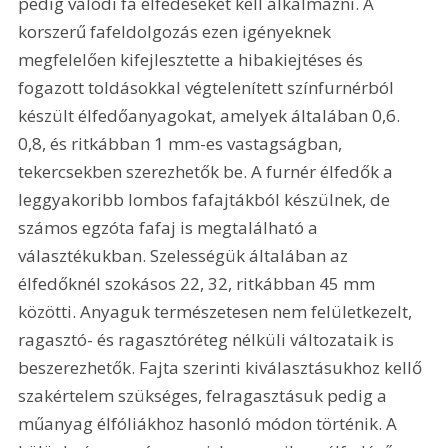
pedig valódi fa élfedéseket kell alkalmazni. A 
korszerű fafeldolgozás ezen igényeknek 
megfelelően kifejlesztette a hibakiejtéses és 
fogazott toldásokkal végtelenített színfurnérból 
készült élfedőanyagokat, amelyek általában 0,6. 
0,8, és ritkábban 1 mm-es vastagságban, 
tekercsekben szerezhetők be. A furnér élfedők a 
leggyakoribb lombos fafajtákból készülnek, de 
számos egzóta fafaj is megtalálható a 
választékukban. Szelességük általában az 
élfedőknél szokásos 22, 32, ritkábban 45 mm 
közötti. Anyaguk természetesen nem felületkezelt, 
ragasztó- és ragasztóréteg nélküli változataik is 
beszerezhetők. Fajta szerinti kiválasztásukhoz kellő 
szakértelem szükséges, felragasztásuk pedig a 
műanyag élfóliákhoz hasonló módon történik. A 