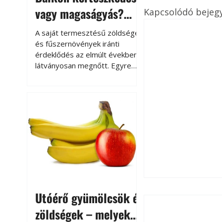
vagy magaságyás?
Kapcsolódó bejeg
Helytakarékos
A saját termesztésű zöldségek
kertészkedés
és fűszernövények iránti
érdeklődés az elmúlt években
látványosan megnőtt. Egyre
többen szeretnék tudni, honnan
származik az élelmiszer az
asztalukra, miközben a
kertészkedés sokak számára
kikapcsolódást és feltöltődést
is jelent.
Utóérő gyümölcsök és
zöldségek – melyek