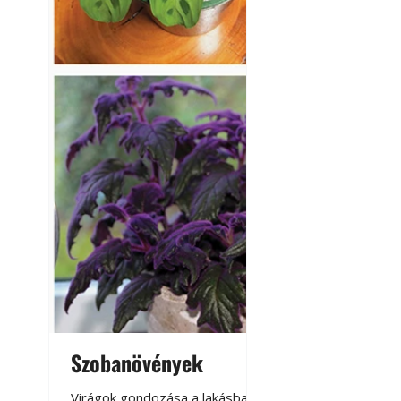
Szobanövények
Virágoskert: k
teraszon, laká
Virágok gondozása a lakásban,