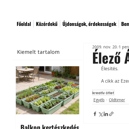
Főoldal
Közérdekű
Újdonságok, érdekességek
Bem
2009. nov. 20.
1 per
Élező
Kiemelt tartalom
Élesítés. 
A cikk az Ez
kreatív ötlet
Egyéb
Oldtimer
Balkon kertészkedés