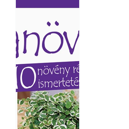
Ezermester lapszámai. A
Ezermester lapszámai
Laptapir kényelmes megoldás,
Laptapir kényelmes 
mert: – t
mert: – t