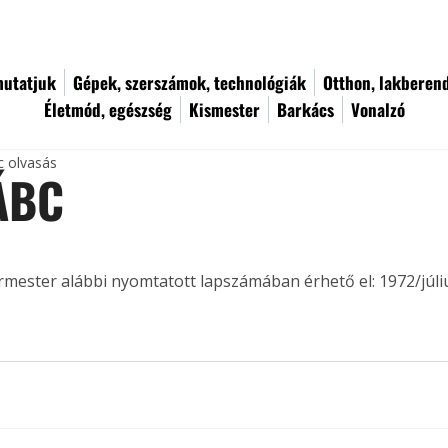
utatjuk
Gépek, szerszámok, technológiák
Otthon, lakberen
Életmód, egészség
Kismester
Barkács
Vonalzó
c olvasás
 ÁBC
ermester alábbi nyomtatott lapszámában érhető el: 1972/júli