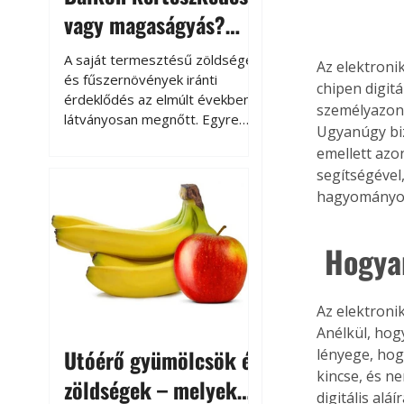
vagy magaságyás?
Helytakarékos
A saját termesztésű zöldségek
Az elektroni
kertészkedés
és fűszernövények iránti
chipen digitá
érdeklődés az elmúlt években
személyazono
látványosan megnőtt. Egyre
Ugyanúgy biz
többen szeretnék tudni, honnan
emellett azo
származik az élelmiszer az
segítségével
asztalukra, miközben a
hagyományos
kertészkedés sokak számára
kikapcsolódást és feltöltődést
is jelent.
 Hogy
Az elektroni
Anélkül, hog
Utóérő gyümölcsök és
lényege, hogy
kincse, és n
zöldségek – melyek
digitális alá