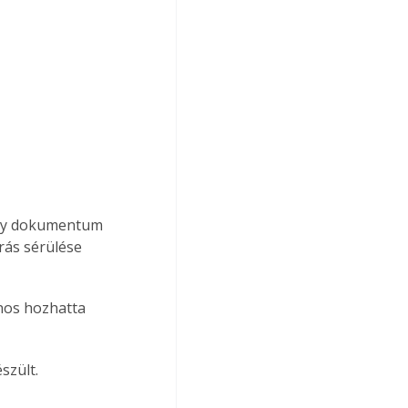
ás sérülése 
szült. 