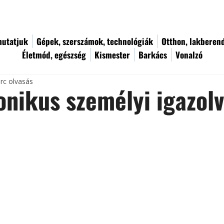
utatjuk
Gépek, szerszámok, technológiák
Otthon, lakberen
Életmód, egészség
Kismester
Barkács
Vonalzó
rc olvasás
onikus személyi igazol