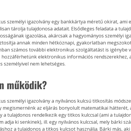
kus személyi igazolvány egy bankkártya méretű okirat, ami e
lisan tárolja tulajdonosa adatait. Elsődleges feladata a tulaj
sságának igazolása, akárcsak a hagyományos személyi iga
tosítja annak minden hétköznapi, gyakorlatban megszokott
nban számos további elektronikus szolgáltatást is igénybe 
, hozzáférhetünk elektronikus információs rendszerekhez, a
 személyivel nem lehetséges.
an működik?
kus személyi igazolvány a nyilvános kulcsú titkosítás módsze
y megismernénk az eljárás bonyolult matematikai hátterét,
 a tulajdonos rendelkezik egy titkos kulccsal (ami a tulajdono
em adja ki senkinek), ill. egy nyilvános kulccsal, mely bárki sz
íráshoz a tulajdonos a titkos kulcsot használja. Bárki más, aki