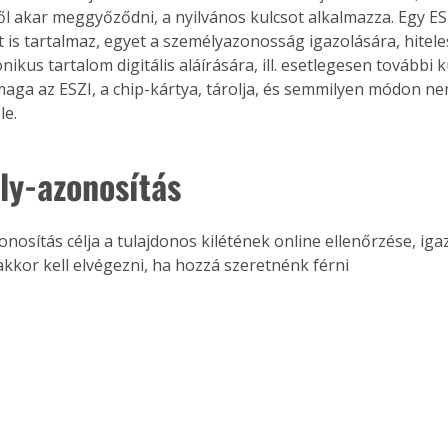
ől akar meggyőződni, a nyilvános kulcsot alkalmazza. Egy ES
t is tartalmaz, egyet a személyazonosság igazolására, hitele
nikus tartalom digitális aláírására, ill. esetlegesen további 
maga az ESZI, a chip-kártya, tárolja, és semmilyen módon ne
le.
ly-azonosítás
akkor kell elvégezni, ha hozzá szeretnénk férni 