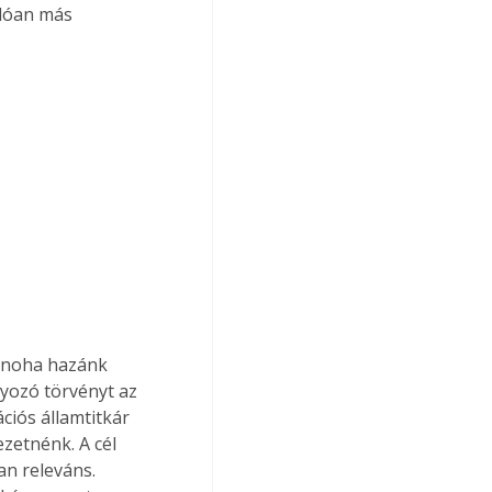
 noha hazánk 
lyozó törvényt az 
ciós államtitkár 
zetnénk. A cél 
an releváns. 