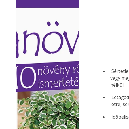
Ezermester lapszámai. A
Ezermester lapszámai
Laptapir kényelmes megoldás,
Laptapir kényelmes 
mert: – t
mert: – t
 Sértetlenség (integritás): az aláírt tartalom, információ (ami lehet egy dokumentum 
vagy mag
nélkül.
 Letagadhatatlanság: ha az aláírás hiteles, akkor azt csakis a tulajdonos hozhatta 
létre, se
 Időbeli