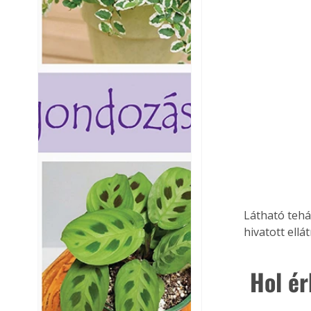
Látható tehát
hivatott ell
 Hol é