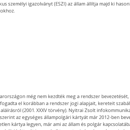
tokhoz. 
arországon még nem kezdték meg a rendszer bevezetését,
fogadta el korábban a rendszer jogi alapjait, kereteit szabá
aláírásról (2001. XXXV törvény). Nyitrai Zsolt infokommuniká
ertben,
Gyógyító növények: a
 szerint az egységes állampolgári kártyát már 2012-ben beve
etlen kártya legyen, már ami az állam és polgár kapcsolatáb
sban
természet kincsei az