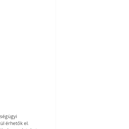
zségügyi 
l érhetők el. 