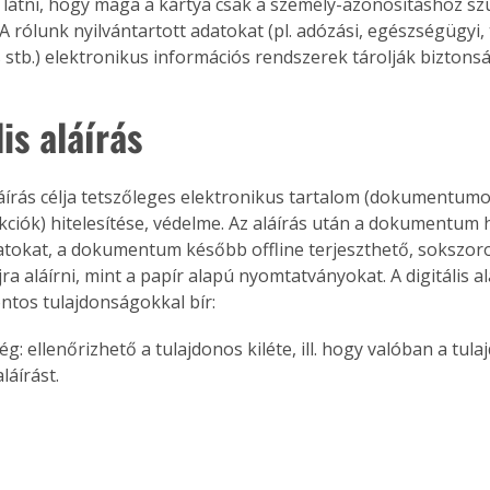
 látni, hogy maga a kártya csak a személy-azonosításhoz s
A rólunk nyilvántartott adatokat (pl. adózási, egészségügyi,
s stb.) elektronikus információs rendszerek tárolják biztons
Együtt jobban megéri!
lis aláírás
Bővebb információ itt!
k az
Együtt jobban megéri! A
mester
könyvek tetszőleges
er Old
párosítással kedvezményes
kciók) hitelesítése, védelme. Az aláírás után a dokumentum 
áron, 0 Ft postaköltséggel
ptapir új,
megrendelhetők!
datokat, a dokumentum később offline terjeszthető, sokszoro
és egyedi
újra aláírni, mint a papír alapú nyomtatványokat. A digitális al
tt
ntos tulajdonságokkal bír:
lvasására
elefonon
nyelmesen
aláírást.
ben vagy
t is
. Bárhol,
ön élve
ashatók az