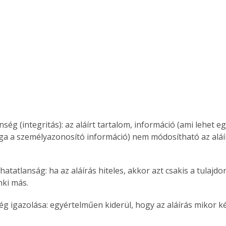
. A
megoldás,
a a személyazonosító információ) nem módosítható az aláír
nki más.
ség igazolása: egyértelműen kiderül, hogy az aláírás mikor ké