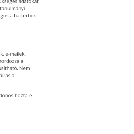
zükséges adatokat 
 tanulmányi 
ágos a háttérben.
hordozza a 
sítható. Nem 
áírás a 