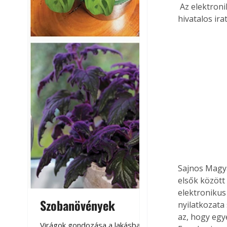
 Az elektronikus személyi igazolványt (ESZI) az állam állítja majd ki hasonlóan más 
hivatalos ira
Sajnos Magy
elsők között 
elektronikus 
Szobanövények
Virágoskert: k
nyilatkozata
az, hogy egy
teraszon, laká
Virágok gondozása a lakásban,