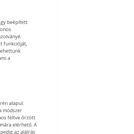
gy beépített 
donos 
zolványé. 
 funkcióját, 
vehettünk 
mi a 
rén alapul. 
 a módszer 
s féltve őrzött 
ámára elérhető. A 
 pedig az aláírás 