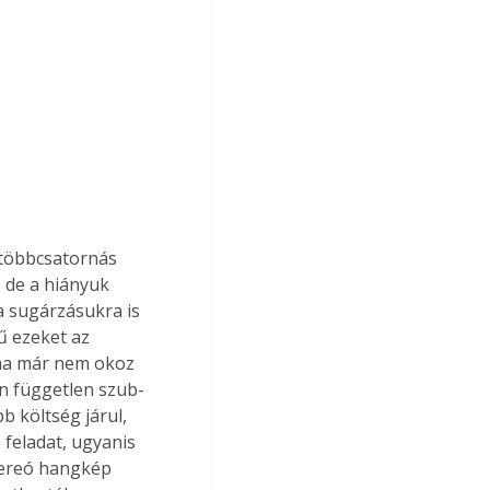
többcsatornás 
 de a hiányuk 
 sugárzásukra is 
ű ezeket az 
 ma már nem okoz 
n független szub-
 költség járul, 
feladat, ugyanis 
tereó hangkép 