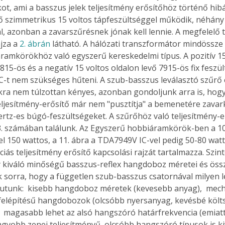
ot, ami a basszus jelek teljesítmény erősítőhöz történő hibá
rő szimmetrikus 15 voltos tápfeszültséggel működik, néhány
l, azonban a zavarszűrésnek jónak kell lennie. A megfelelő
jza a 
2. ábrán
 látható. A hálózati transzformátor mindössze 
ramkörökhöz való egyszerű kereskedelmi típus. A pozitív 15 
815-ös és a negatív 15 voltos oldalon levő 7915-ös fix feszü
IC-t nem szükséges hűteni. A szub-basszus leválasztó szűrő e
ra nem túlzottan kényes, azonban gondoljunk arra is, hogy
eljesítmény-erősítő már nem "pusztítja" a bemenetére zavar
ertz-es búgó-feszültségeket. A szűrőhöz való teljesítmény-e
. számában találunk. Az Egyszerű hobbiáramkörök-ben a 10.
l 150 wattos, a 11. ábra a TDA7949V IC-vel pedig 50-80 watt
ás teljesítmény erősítő kapcsolási rajzát tartalmazza. Szinté
y kiváló minőségű basszus-reflex hangdoboz méretei és összeá
 sorra, hogy a független szub-basszus csatornával milyen 
utunk:  kisebb hangdoboz méretek (kevesebb anyag),  mech
ertben,
Gyógyító növények: a
elépítésű hangdobozok (olcsóbb nyersanyag, kevésbé költ
,  magasabb lehet az alsó hangszóró határfrekvencia (emiat
sban
természet kincsei az
agyobb zenei teljesítményű, olcsóbb hangszóró típusok is k