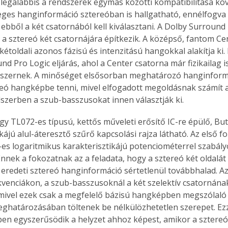
y legalábbis a rendszerek egymás közötti kompatibilitása kö
. A
ges hanginformáció sztereóban is hallgatható, ennélfogva
megoldás,
ebből a két csatornából kell kiválasztani. A Dolby Surround 
a sztereó két csatornájára építkezik. A középső, fantom Cen
kétoldali azonos fázisú és intenzitású hangokkal alakítja ki. E
d Pro Logic eljárás, ahol a Center csatorna már fizikailag is
dszernek. A minőséget elsősorban meghatározó hanginform
reó hangképbe tenni, mivel elfogadott megoldásnak számít a
szerben a szub-basszusokat innen választják ki. 
egy TL072-es típusú, kettős műveleti erősítő IC-re épülő, Bu
kájú alul-áteresztő szűrő kapcsolási rajza látható. Az első 
1-es logaritmikus karakterisztikájú potenciométerrel szabál
Ennek a fokozatnak az a feladata, hogy a sztereó két oldalát
eredeti sztereó hanginformáció sértetlenül továbbhalad. A
kvenciákon, a szub-basszusoknál a két szelektív csatornána
mivel ezek csak a megfelelő bázisú hangképben megszólaló
ghatározásában töltenek be nélkülözhetetlen szerepet. Ezz
n egyszerűsödik a helyzet ahhoz képest, amikor a sztereó 