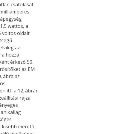
tlan csatolását 
 milliamperes 
 tápegység 
1,5 wattos, a 
voltos oldalt 
ltségű 
lvileg az 
 a hozzá 
ként érkező 50, 
rősítőket az EM 
 ábra az 
os 
n itt, a 12. ábrán 
llítási rajza. 
lényeges 
anikailag 
séges 
t kisebb méretű, 
iváló minőséget 