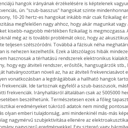
nciájú hangok irányának érzékelésére is képtelenek vagyu
kvenciás, ún. "szub-basszus" hangokat szinte mindenhonnan 
sony, 10-20 hertz-es hangokat inkább már csak fizikailag érz
nzitása megfelelően nagy ahhoz, hogy akár magunkat vagy 
ket kisebb-nagyobb mértékben fizikailag is megmozgassa. 
nál még az is további problémát okoz, hogy az akusztiku
te teljesen szétszóródni. Továbbá a fázisuk néha meghatár
an is nehezen kezelhetők. Ezek a látszólagos hibák mindeze
em hasznosak a térhatású rendszerek elektronikus kialakítá
ny, hogy egy átviteli rendszer, erősítők, hangsugárzók stb., 
át hatványozottan növeli az, ha az átviteli frekvenciasávot 
 Ilyen vonatkozásban a legdrágábbak a hallható hangok tar
ő frekvenciák. Ide tartoznak egyfelől a szub-basszusok, másf
ötti frekvenciák. Irányhallásról általában csak az 5005000 her
esetében beszélhetünk. Természetesen ezek a főleg tapaszta
atisztikai eredményeket tükröző adatok nem mindig pontosa
lás olyan emberi tulajdonság, ami mindenkinél más-más képe
ólag nagymérvű szubjektivitása ellenére az elektroakusztik
domány nagyszerű eredményekkel. Egy sztereó vagy bármily