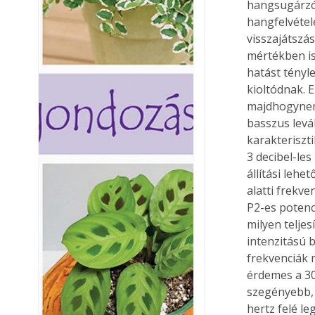
hangsugárzói
hangfelvétel
visszajátszá
mértékben is
hatást tényl
kioltódnak. 
majdhogynem 
basszus levá
karakteriszt
3 decibel-les
állítási lehe
alatti frekve
P2-es potenc
milyen telje
intenzitású 
frekvenciák 
érdemes a 30
szegényebb, 
hertz felé le