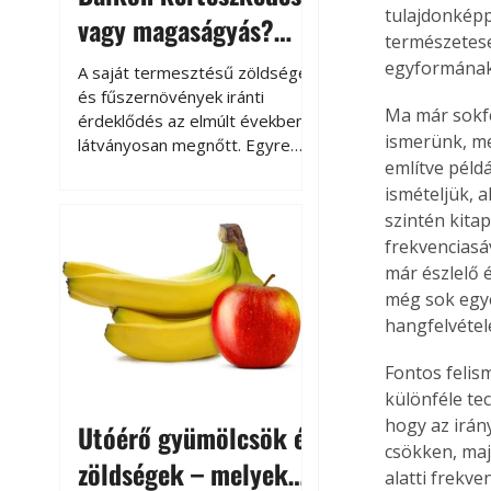
tulajdonképp
vagy magaságyás?
természetes
Helytakarékos
egyformának 
A saját termesztésű zöldségek
kertészkedés
és fűszernövények iránti
Ma már sokfél
érdeklődés az elmúlt években
ismerünk, me
látványosan megnőtt. Egyre
említve péld
többen szeretnék tudni, honnan
származik az élelmiszer az
ismételjük, 
asztalukra, miközben a
szintén kita
kertészkedés sokak számára
frekvenciasá
kikapcsolódást és feltöltődést
már észlelő 
is jelent.
még sok egyé
hangfelvétel
Fontos felis
különféle te
hogy az irá
Utóérő gyümölcsök és
csökken, maj
zöldségek – melyek
alatti frekv