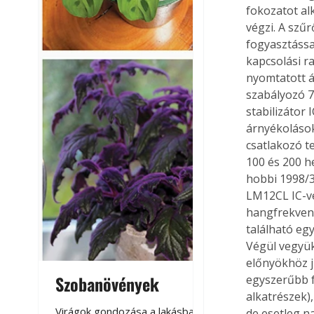
fokozatot alk
végzi. A szű
fogyasztássa
kapcsolási ra
nyomtatott á
szabályozó 7
stabilizátor 
árnyékolások
csatlakozó t
100 és 200 h
hobbi 1998/3
LM12CL IC-ve
hangfrekvenci
található eg
Végül vegyük
előnyökhöz j
Szobanövények
Virágoskert: k
egyszerűbb f
alkatrészek)
teraszon, laká
Virágok gondozása a lakásban,
de esetleg n