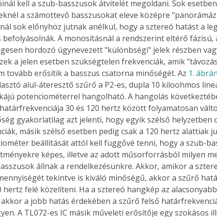
nál kell a szub-basszusok átvitelét megoldani. Sok esetben
eknél a számottevő basszusokat eleve középre "panorámázzá
snál sok előnyhöz jutnak anélkül, hogy a sztereó hatást a le
 befolyásolnák. A monosításnál a rendszerint eltérő fázisú, 
egesen hordozó úgynevezett "különbségi" jelek részben vagy
Ezek a jelen esetben szükségtelen frekvenciák, amik "távozá
tovább erősítik a basszus csatorna minőségét. Az 
1. ábrá
lasztó alul-áteresztő szűrő a P2-es, dupla 10 kiloohmos lineá
ikájú potenciométerrel hangolható. A hangolás következtébe
 határfrekvenciája 30 és 120 hertz között folyamatosan válto
tőség gyakorlatilag azt jelenti, hogy egyik szélső helyzetben 
nciák, másik szélső esetben pedig csak a 120 hertz alattiak j
iométer beállítását attól kell függővé tenni, hogy a szub-b
sítményekre képes, illetve az adott műsorforrásból milyen m
basszusok állnak a rendelkezésünkre. Akkor, amikor a szter
mennyiségét tekintve is kiváló minőségű, akkor a szűrő hatá
 hertz felé közelíteni. Ha a sztereó hangkép az alacsonyab
akkor a jobb hatás érdekében a szűrő felső határfrekvenciá
gyen. A TL072-es IC másik műveleti erősítője egy szokásos il