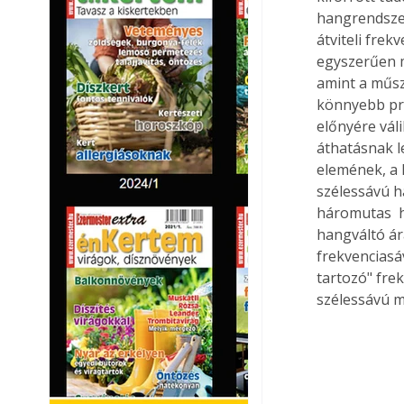
hangrendszer
átviteli frek
egyszerűen 
amint a műsz
könnyebb pro
előnyére vál
áthatásnak l
elemének, a 
szélessávú h
háromutas  
hangváltó ár
frekvenciasá
tartozó" fre
szélessávú 