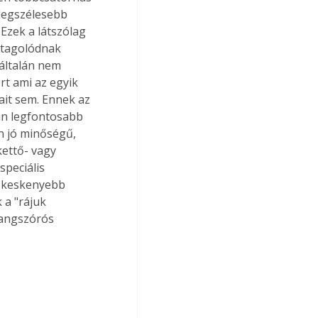
legszélesebb 
 Ezek a látszólag 
tagolódnak 
általán nem 
t ami az egyik 
ait sem. Ennek az 
án legfontosabb 
n jó minőségű, 
kettő- vagy 
peciális 
a keskenyebb 
a "rájuk 
hangszórós 