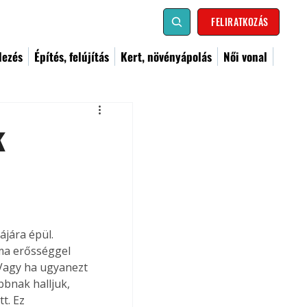
FELIRATKOZÁS
dezés
Építés, felújítás
Kert, növényápolás
Női vonal
k
jára épül. 
ma erősséggel 
Vagy ha ugyanezt 
bnak halljuk, 
t. Ez 