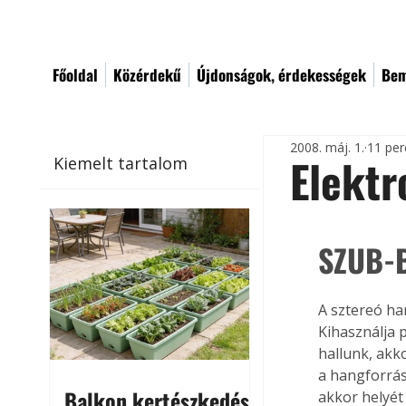
Főoldal
Közérdekű
Újdonságok, érdekességek
Bem
2008. máj. 1.
11 per
Elekt
Kiemelt tartalom
SZUB-
A sztereó ha
Kihasználja 
hallunk, akk
a hangforrás
Balkon kertészkedés
akkor helyét