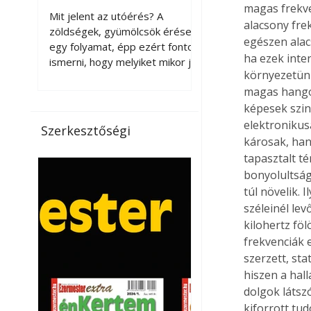
érnek tovább leszedés
magas frekve
Mit jelent az utóérés? A
alacsony fre
után?
zöldségek, gyümölcsök érése
egészen alac
egy folyamat, épp ezért fontos
ha ezek inte
ismerni, hogy melyiket mikor jó
környezetün
leszedni. Meg kell különböztetni
magas hangok
a gazdasági és a biológiai
érettséget. Például a
képesek szin
paradicsomot sokszor
elektronikus
Szerkesztőségi
gazdasági érettségben, azaz
károsak, han
félig éretten szedik le, ezután
tapasztalt té
utaztatják hosszan, és még
bonyolultság
pulton tartható kell legyen.
túl növelik.
Utóérik eközben, de nem lesz
széleinél lev
olyan ízű, mint amit a saját
kilohertz föl
kertünkben, biológiai
frekvenciák 
érettségben szedünk le. Teljes
szerzett, st
érettségben szedve nem
hiszen a hal
tárolható h
dolgok látsz
kiforrott tu