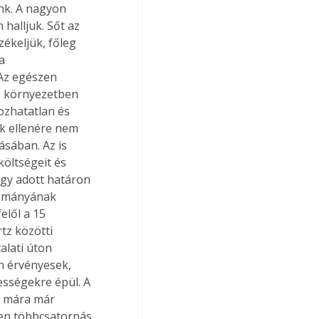
nk. A nagyon 
halljuk. Sőt az 
ékeljük, főleg 
a 
Az egészen 
s környezetben 
ozhatatlan és 
k ellenére nem 
sában. Az is 
költségeit és 
egy adott határon 
tományának 
elől a 15 
tz közötti 
lati úton 
n érvényesek, 
sségekre épül. A 
a mára már 
en többcsatornás 