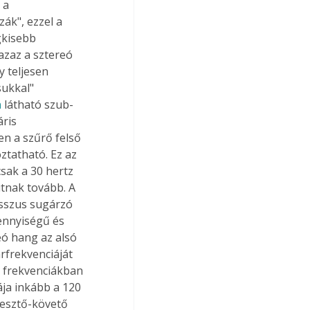
 a 
k", ezzel a 
gkisebb 
azaz a sztereó 
 teljesen 
sukkal" 
n
 látható szub-
ris 
n a szűrő felső 
ztatható. Ez az 
csak a 30 hertz 
utnak tovább. A 
asszus sugárzó 
ennyiségű és 
eó hang az alsó 
rfrekvenciáját 
b frekvenciákban 
ja inkább a 120 
lesztő-követő 