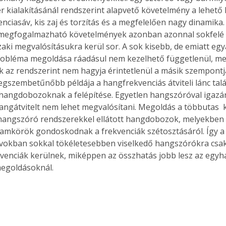
 kialakításánál rendszerint alapvető követelmény a lehető 
venciasáv, kis zaj és torzítás és a megfelelően nagy dinamika.
megfogalmazható követelmények azonban azonnal sokfelé 
aki megvalósításukra kerül sor. A sok kisebb, de emiatt egy
bléma megoldása ráadásul nem kezelhető függetlenül, mer
ik az rendszerint nem hagyja érintetlenül a másik szempontj
egszembetűnőbb példája a hangfrekvenciás átviteli lánc tal
hangdobozoknak a felépítése. Egyetlen hangszóróval igazá
angátvitelt nem lehet megvalósítani. Megoldás a többutas  
hangszóró rendszerekkel ellátott hangdobozok, melyekben s
amkörök gondoskodnak a frekvenciák szétosztásáról. Így 
vokban sokkal tökéletesebben viselkedő hangszórókra csak 
kvenciák kerülnek, miképpen az összhatás jobb lesz az egy
megoldásoknál.