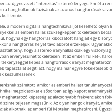
en az úgynevezett "intenzitás" sztereó lényege. Ennél a ren
en a hanghullámok fázisának az azonos hangforrásokra vo
kell lennie.
e, a modern digitális hangtechnikával jól kezelhető olyan fi
lyekkel az emberi hallás szükségképpen tökéletesen becsa
ául, hogyha egy hangforrás kibocsátott hangjait egy bizonyos
akkor a hangforrás helyét távolabbról érzékeljük. Ugyanakko
pasztalt tény, hogy a sztereó irányhallás csak egy viszonylag
vban érvényesülhet tökéletesen. Itt az emberi fül két-, háro
érzékenységgel képes a hangforrások irányát meghatározn
b tapasztalat segíti azt, hogy ma már egyre tökéletesebb di
ek készülhessenek.
merésnek számított  amikor az emberi hallást tanulmányoztá
chnikai megoldásokat elsősorban az így kapott eredményekhez
ny meghatározó képesség az alacsonyabb frekvenciákon fok
d szinte teljesen megszűnik. Az olyan hangok irányát, amike
enciák alkotnak, az emberi fül képtelen meghatározni. Úgysz