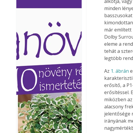
alkotja, vag
Ezermester lapszámai. A
Ezermester lapszámai
minden lénye
Laptapir kényelmes megoldás,
Laptapir kényelmes 
basszusokat 
mert: – t
mert: – t
kimondottan 
már említett 
Dolby Surroun
eleme a ren
tehát a szte
legtöbb rend
Az 
1. ábrán
 
karakteriszti
erősítő, a P
erősítéssel. 
miközben az 
alacsony fre
jelentősége 
irányának me
nagymértékbe