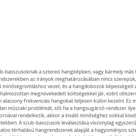
Együtt jobban megéri!
Bővebb információ itt!
k az
Együtt jobban megéri! A
mester
könyvek tetszőleges
er Old
párosítással kedvezményes
áron, 0 Ft postaköltséggel
ptapir új,
megrendelhetők!
ub-basszusoknak a sztereó hangképben, vagy bármely más 
és egyedi
ndszerekben az irányok meghatározásában nincs szerepük,
tt
 minőségromláshoz vezet, és a hangdobozok képességeit a
lvasására
i halmozottan megnövekedett költségekkel jár, ezért célszer
elefonon
 alacsony frekvenciás hangokat teljesen külön kezelni. Ez
nyelmesen
an műszaki problémát, sőt ha a hangsugárzó-rendszer ilye
ben vagy
ornával rendelkezik, akkor a kiváló minőséghez sokkal kisebb
t is
. Bárhol,
tekben. A szub-basszusok leválasztása viszonylag egyszerű 
ön élve
latos térhatású hangrendszerek alapját a hagyományos sz
ashatók az