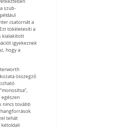
vetkeztében 
 a szub-
például 
ter csatornát a 
zt tökéletesíti a 
 kialakított 
ációt igyekeznek 
z, hogy a 
tterworth 
fokozata összegző 
yozható 
 "monosítsa", 
z egészen 
k nincs tovább 
 hangforrások 
el tehát 
kétoldali 