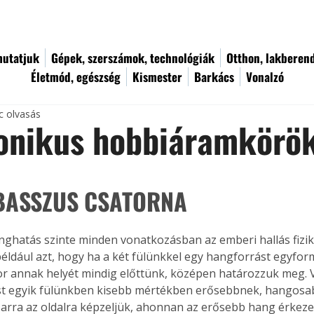
utatjuk
Gépek, szerszámok, technológiák
Otthon, lakberen
Életmód, egészség
Kismester
Barkács
Vonalzó
c olvasás
ronikus hobbiáramkörö
BASSZUS CSATORNA
nghatás szinte minden vonatkozásban az emberi hallás fiziká
például azt, hogy ha a két fülünkkel egy hangforrást egyfor
or annak helyét mindig előttünk, középen határozzuk meg. 
t egyik fülünkben kisebb mértékben erősebbnek, hangosab
 arra az oldalra képzeljük, ahonnan az erősebb hang érkezet