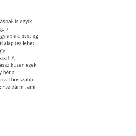
snak is egyik 
g, a 
y ablak, esetleg 
 alap (ez lehet 
gy 
szt. A 
lasszikusan ezek 
y hét a 
jóval hosszabb 
zinte bármi, ami 