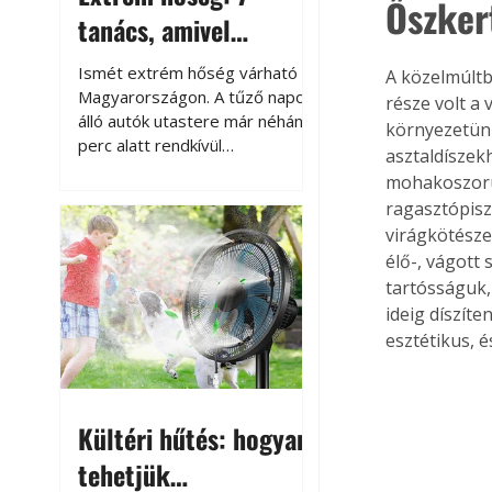
Őszkert
tanács, amivel
megóvhatjuk
Ismét extrém hőség várható
A közelmúltb
autónkat a nyári
Magyarországon. A tűző napon
része volt a 
álló autók utastere már néhány
környezetünk
károktól
perc alatt rendkívül
asztaldíszek
felmelegszik, és rövid időn belül
mohakoszorú 
akár a 60-70 °C-ot is
ragasztópisz
megközelítheti. Ez nemcsak a
virágkötésze
beszállást teszi kellemetlenné,
élő-, vágott
hanem az autó állapotára és a
tartósságuk,
benne hagyott tárgyakra is
ideig díszíte
káros hatással lehet. Néhány
egyszerű óvintézkedéssel
esztétikus, é
azonban jelentősen
csökkenthetjük a hőség káros
hatásait.
Kültéri hűtés: hogyan
tehetjük