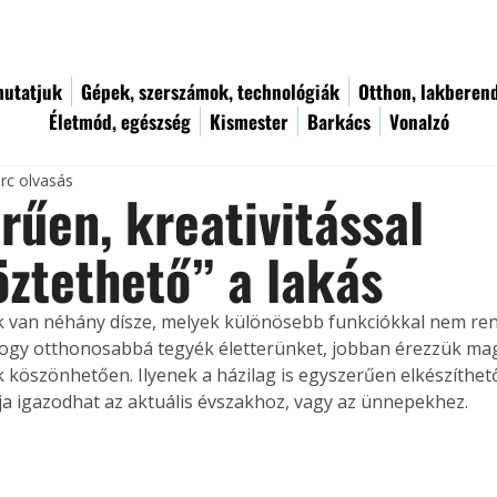
utatjuk
Gépek, szerszámok, technológiák
Otthon, lakberen
Életmód, egészség
Kismester
Barkács
Vonalzó
rc olvasás
rűen, kreativitással
öztethető” a lakás
van néhány dísze, melyek különösebb funkciókkal nem ren
 hogy otthonosabbá tegyék életterünket, jobban érezzük ma
 köszönhetően. Ilyenek a házilag is egyszerűen elkészíthető
a igazodhat az aktuális évszakhoz, vagy az ünnepekhez.