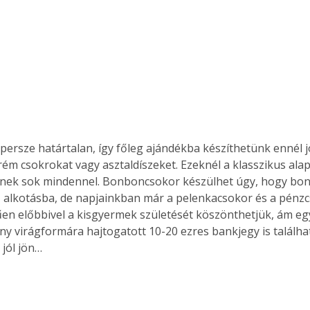
s persze határtalan, így főleg ajándékba készíthetünk ennél 
ém csokrokat vagy asztaldíszeket. Ezeknél a klasszikus al
tnek sok mindennel. Bonboncsokor készülhet úgy, hogy bon
 alkotásba, de napjainkban már a pelenkacsokor és a pénzcs
en előbbivel a kisgyermek születését köszönthetjük, ám egy
y virágformára hajtogatott 10-20 ezres bankjegy is találhat
jól jön…