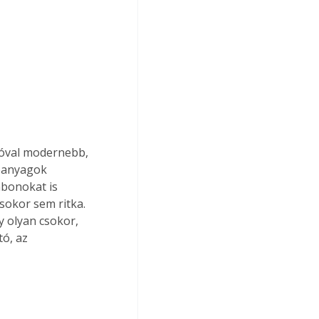
jóval modernebb, 
apanyagok 
bonokat is 
okor sem ritka. 
 olyan csokor, 
ó, az 