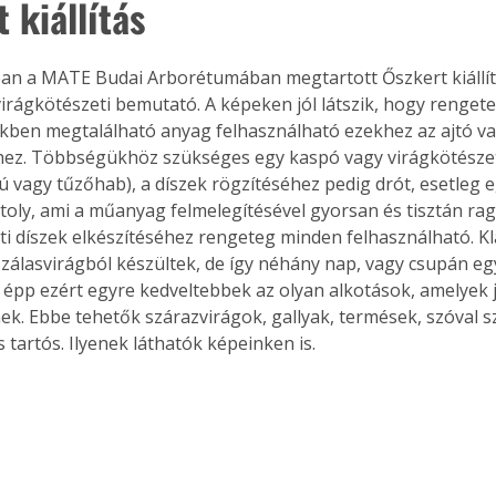
 kiállítás
an a MATE Budai Arborétumában megtartott Őszkert kiállítá
virágkötészeti bemutató. A képeken jól látszik, hogy rengete
ben megtalálható anyag felhasználható ezekhez az ajtó vag
hez. Többségükhöz szükséges egy kaspó vagy virágkötészeti
vagy tűzőhab), a díszek rögzítéséhez pedig drót, esetleg e
toly, ami a műanyag felmelegítésével gyorsan és tisztán raga
ti díszek elkészítéséhez rengeteg minden felhasználható. K
 szálasvirágból készültek, de így néhány nap, vagy csupán eg
 épp ezért egyre kedveltebbek az olyan alkotások, amelyek 
nek. Ebbe tehetők szárazvirágok, gallyak, termések, szóval s
s tartós. Ilyenek láthatók képeinken is.