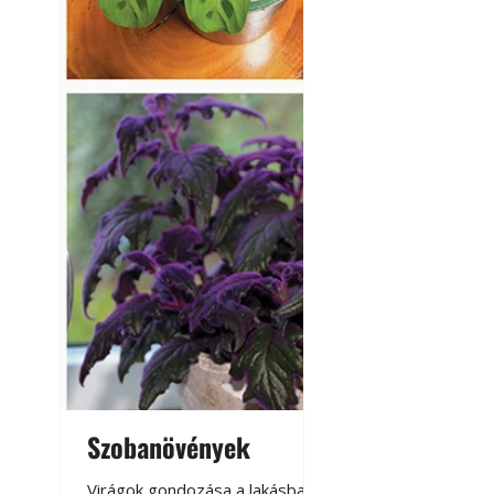
Szobanövények
Virágoskert: k
teraszon, laká
Virágok gondozása a lakásban,