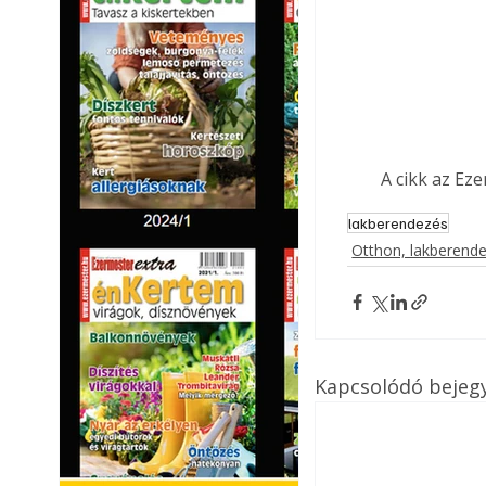
A cikk az Ez
lakberendezés
Otthon, lakberend
Kapcsolódó bejeg