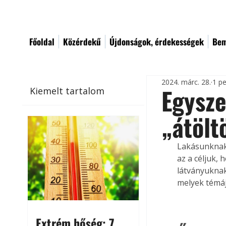
Főoldal
Közérdekű
Újdonságok, érdekességek
Bem
2024. márc. 28.
1 pe
Egysze
Kiemelt tartalom
„átölt
Lakásunknak 
az a céljuk,
látványuknak
melyek témáj
Extrém hőség: 7