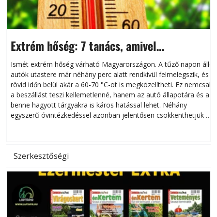
Extrém hőség: 7 tanács, amivel
megóvhatjuk autónkat a nyári károktól
Ismét extrém hőség várható Magyarországon. A tűző napon álló
autók utastere már néhány perc alatt rendkívül felmelegszik, és
rövid időn belül akár a 60-70 °C-ot is megközelítheti. Ez nemcsak
n
a beszállást teszi kellemetlenné, hanem az autó állapotára és a
benne hagyott tárgyakra is káros hatással lehet. Néhány
egyszerű óvintézkedéssel azonban jelentősen csökkenthetjük a
hőség káros hatásait.
l
Szerkesztőségi