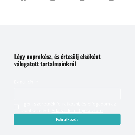
Légy naprakész, és értesülj elsőként
válogatott tartalmainkról
E-mail cím
*
Igen, szeretnék feliratkozni, és elfogadom az 
adatkezelést. 
Adatvédelmi tájékoztató
Feliratkozás