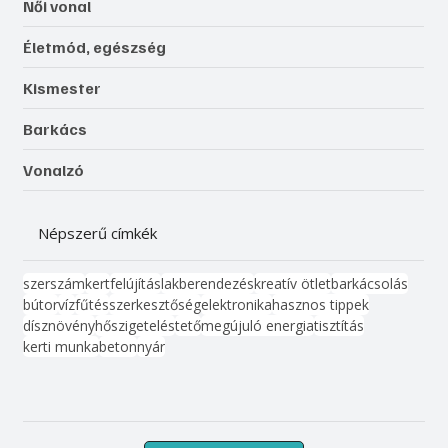
Női vonal
Életmód, egészség
Kismester
Barkács
Vonalzó
Népszerű címkék
szerszám
kert
felújítás
lakberendezés
kreatív ötlet
barkácsolás
bútor
víz
fűtés
szerkesztőség
elektronika
hasznos tippek
dísznövény
hőszigetelés
tető
megújuló energia
tisztítás
kerti munka
beton
nyár