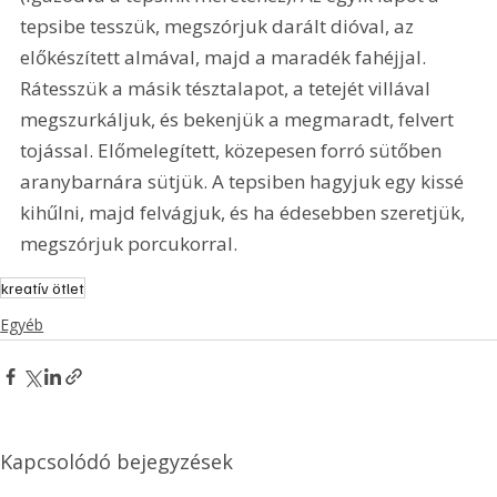
tepsibe tesszük, megszórjuk darált dióval, az 
előkészített almával, majd a maradék fahéjjal. 
Rátesszük a másik tésztalapot, a tetejét villával 
megszurkáljuk, és bekenjük a megmaradt, felvert 
tojással. Előmelegített, közepesen forró sütőben 
aranybarnára sütjük. A tepsiben hagyjuk egy kissé 
kihűlni, majd felvágjuk, és ha édesebben szeretjük, 
megszórjuk porcukorral.
kreatív ötlet
Egyéb
Kapcsolódó bejegyzések