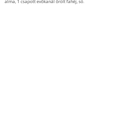
alma, 1 csapott evőkanál őrölt fahéj, só.