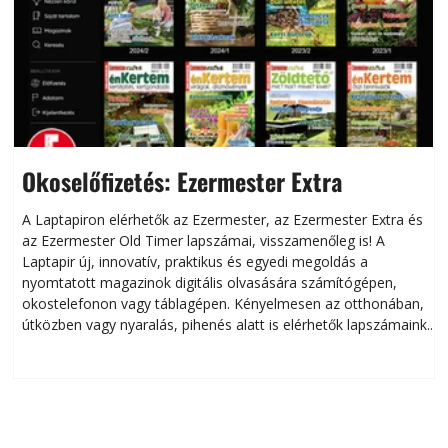
Okoselőfizetés: Ezermester Extra
A Laptapiron elérhetők az Ezermester, az Ezermester Extra és
az Ezermester Old Timer lapszámai, visszamenőleg is! A
Laptapir új, innovatív, praktikus és egyedi megoldás a
L
nyomtatott magazinok digitális olvasására számítógépen,
okostelefonon vagy táblagépen. Kényelmesen az otthonában,
útközben vagy nyaralás, pihenés alatt is elérhetők lapszámaink.
ú
Bárhol, bármikor, akár külföldön élve vagy dolgozva is
B
olvashatók az Ezermester lapszámai. A Laptapir kényelmes
megoldás, mert: – t