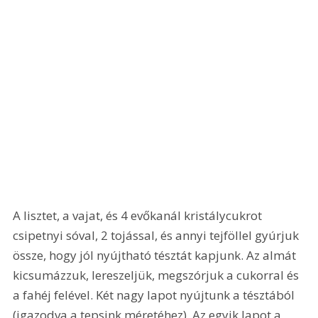
A lisztet, a vajat, és 4 evőkanál kristálycukrot 
csipetnyi sóval, 2 tojással, és annyi tejföllel gyúrjuk 
össze, hogy jól nyújtható tésztát kapjunk. Az almát 
kicsumázzuk, lereszeljük, megszórjuk a cukorral és 
a fahéj felével. Két nagy lapot nyújtunk a tésztából 
(igazodva a tepsink méretéhez). Az egyik lapot a 