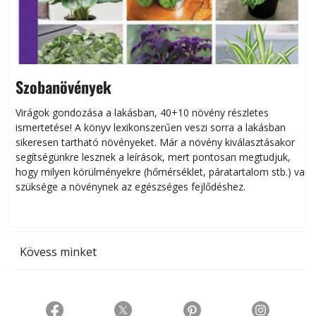
Szobanövények
Virágok gondozása a lakásban, 40+10 növény részletes
ismertetése! A könyv lexikonszerűen veszi sorra a lakásban
s
sikeresen tart­ha­tó növényeket. Már a növény kiválasztásakor
h
segítségünkre lesznek a leírások, mert pontosan megtudjuk,
k
hogy milyen körülményekre (hőmérséklet, páratartalom stb.) van
szüksége a növénynek az egészséges fejlődéshez.
t
Kövess minket