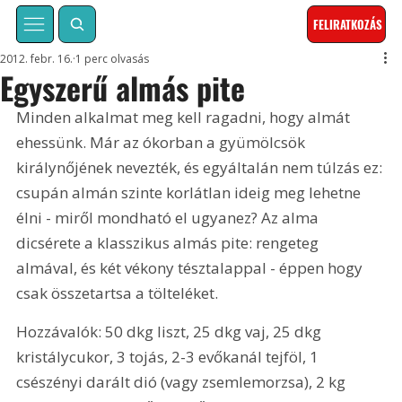
FELIRATKOZÁS
2012. febr. 16.
1 perc olvasás
Egyszerű almás pite
Minden alkalmat meg kell ragadni, hogy almát 
ehessünk. Már az ókorban a gyümölcsök 
királynőjének nevezték, és egyáltalán nem túlzás ez: 
csupán almán szinte korlátlan ideig meg lehetne 
élni - miről mondható el ugyanez? Az alma 
dicsérete a klasszikus almás pite: rengeteg 
almával, és két vékony tésztalappal - éppen hogy 
csak összetartsa a tölteléket.
Hozzávalók: 50 dkg liszt, 25 dkg vaj, 25 dkg 
kristálycukor, 3 tojás, 2-3 evőkanál tejföl, 1 
csészényi darált dió (vagy zsemlemorzsa), 2 kg 