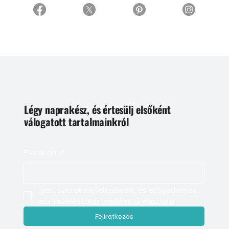
Légy naprakész, és értesülj elsőként
válogatott tartalmainkról
E-mail cím
*
Igen, szeretnék feliratkozni, és elfogadom az 
adatkezelést. 
Adatvédelmi tájékoztató
Feliratkozás