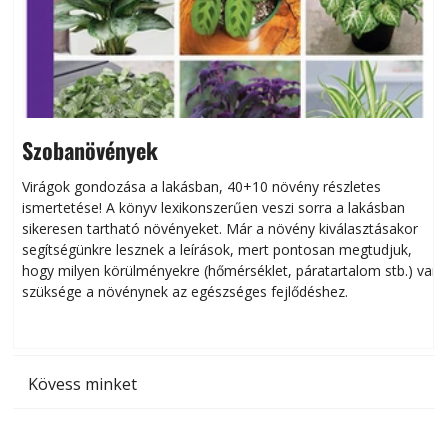
Szobanövények
Virágok gondozása a lakásban, 40+10 növény részletes
ismertetése! A könyv lexikonszerűen veszi sorra a lakásban
s
sikeresen tart­ha­tó növényeket. Már a növény kiválasztásakor
h
segítségünkre lesznek a leírások, mert pontosan megtudjuk,
k
hogy milyen körülményekre (hőmérséklet, páratartalom stb.) van
szüksége a növénynek az egészséges fejlődéshez.
t
Kövess minket