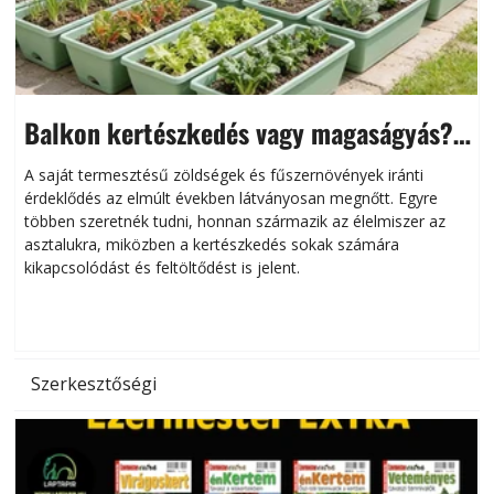
Balkon kertészkedés vagy magaságyás?
Helytakarékos kertészkedés
A saját termesztésű zöldségek és fűszernövények iránti
érdeklődés az elmúlt években látványosan megnőtt. Egyre
többen szeretnék tudni, honnan származik az élelmiszer az
l
asztalukra, miközben a kertészkedés sokak számára
kikapcsolódást és feltöltődést is jelent.
é
d
Szerkesztőségi