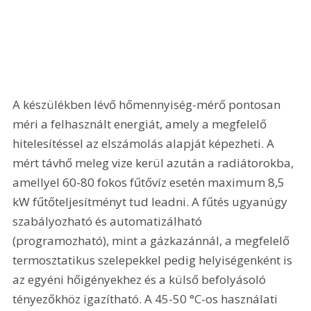
A készülékben lévő hőmennyiség-mérő pontosan 
méri a felhasznált energiát, amely a megfelelő 
hitelesítéssel az elszámolás alapját képezheti. A 
mért távhő meleg vize kerül azután a radiátorokba, 
amellyel 60-80 fokos fűtővíz esetén maximum 8,5 
kW fűtőteljesítményt tud leadni. A fűtés ugyanúgy 
szabályozható és automatizálható 
(programozható), mint a gázkazánnál, a megfelelő 
termosztatikus szelepekkel pedig helyiségenként is 
az egyéni hőigényekhez és a külső befolyásoló 
tényezőkhöz igazítható. A 45-50 °C-os használati 