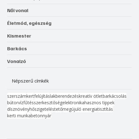
Női vonal
Életmód, egészség
Kismester
Barkács
Vonalzó
Népszerű címkék
szerszám
kert
felújítás
lakberendezés
kreatív ötlet
barkácsolás
bútor
víz
fűtés
szerkesztőség
elektronika
hasznos tippek
dísznövény
hőszigetelés
tető
megújuló energia
tisztítás
kerti munka
beton
nyár