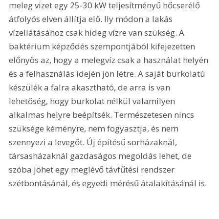
meleg vizet egy 25-30 kW teljesítményű hőcserélő 
átfolyós elven állítja elő. Ily módon a lakás 
vízellátásához csak hideg vízre van szükség. A 
baktérium képződés szempontjából kifejezetten 
előnyös az, hogy a melegvíz csak a használat helyén 
és a felhasználás idején jön létre. A saját burkolatú 
készülék a falra akasztható, de arra is van 
lehetőség, hogy burkolat nélkül valamilyen 
alkalmas helyre beépítsék. Természetesen nincs 
szüksége kéményre, nem fogyasztja, és nem 
szennyezi a levegőt. Új építésű sorházaknál, 
társasházaknál gazdaságos megoldás lehet, de 
szóba jöhet egy meglévő távfűtési rendszer 
szétbontásánál, és egyedi mérésű átalakításánál is.