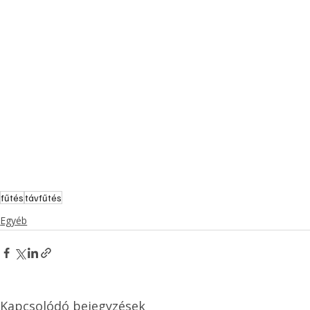
fűtés
távfűtés
Egyéb
Kapcsolódó bejegyzések