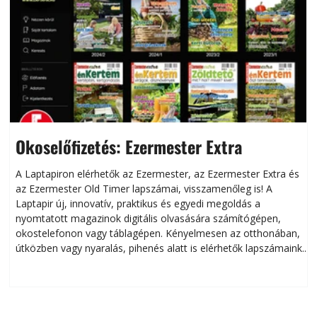
Okoselőfizetés: Ezermester Extra
A Laptapiron elérhetők az Ezermester, az Ezermester Extra és
az Ezermester Old Timer lapszámai, visszamenőleg is! A
Laptapir új, innovatív, praktikus és egyedi megoldás a
L
nyomtatott magazinok digitális olvasására számítógépen,
okostelefonon vagy táblagépen. Kényelmesen az otthonában,
útközben vagy nyaralás, pihenés alatt is elérhetők lapszámaink.
ú
Bárhol, bármikor, akár külföldön élve vagy dolgozva is
B
olvashatók az Ezermester lapszámai. A Laptapir kényelmes
megoldás, mert: – t