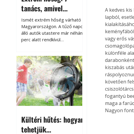
tanács, amivel
A kedves kis
megóvhatjuk
lapból, eset
Ismét extrém hőség várható
kialakításáh
autónkat a nyári
Magyarországon. A tűző napon
keményfából 
álló autók utastere már néhány
károktól
vagy erős vá
perc alatt rendkívül
csomagolópap
felmelegszik, és rövid időn belül
akár a 60-70 °C-ot is
különféle al
megközelítheti. Ez nemcsak a
darabonként 
beszállást teszi kellemetlenné,
kiszabás utá
hanem az autó állapotára és a
ráspolyoznun
benne hagyott tárgyakra is
követően fel
káros hatással lehet. Néhány
csiszolótárcs
egyszerű óvintézkedéssel
fogantyú bee
azonban jelentősen
maga a farúd
csökkenthetjük a hőség káros
Nagyon fonto
hatásait.
Kültéri hűtés: hogyan
tehetjük