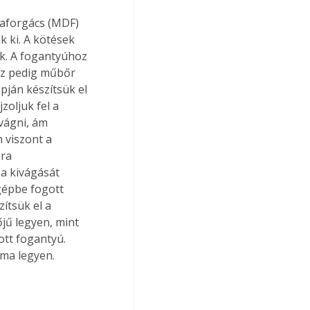
faforgács (MDF) 
k ki. A kötések 
k. A fogantyúhoz 
oz pedig műbőr 
ján készítsük el 
oljuk fel a 
vágni, ám 
 viszont a 
ra 
 a kivágását 
gépbe fogott 
ítsük el a 
jű legyen, mint 
tt fogantyú. 
ima legyen. 