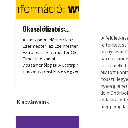
Okoselőfizetés:
Okoselőfizetés
Ezermester Extra
 A felületkezelést egy utolsó finomcsiszolás előzze meg, majd jöhet a két vékony rétegben 
A Laptapiron elérhetők az
A Laptapiron elérhető
felterített s
Ezermester, az Ezermester
Ezermester, az Ezer
orrnyílását é
Extra és az Ezermester Old
Extra és az Ezermest
barna színne
Timer lapszámai,
Timer lapszámai,
visszamenőleg is! A Laptapir új,
visszamenőleg is! A La
szája mellé 
innovatív, praktikus és egyedi
innovatív, praktikus 
ellátott kan
megoldás a nyomtatott
megoldás a nyomtato
hosszú legye
magazinok digitális olvasására
magazinok digitális o
nyereg lehet
számítógépen, okostelefonon
számítógépen, okost
de műbőrből i
vagy táblagépen. Kényelmesen
vagy táblagépen. Ké
oldalára. A t
Kiadványaink
az otthonában, útközben vagy
az otthonában, útköz
mégpedig lát
nyaralás, pihenés alatt is
nyaralás, pihenés alat
elérhetők lapszámaink. Bárhol,
elérhetők lapszámaink
bármikor, akár külföldön élve
bármikor, akár külföld
vagy dolgozva is olvashatók az
vagy dolgozva is olv