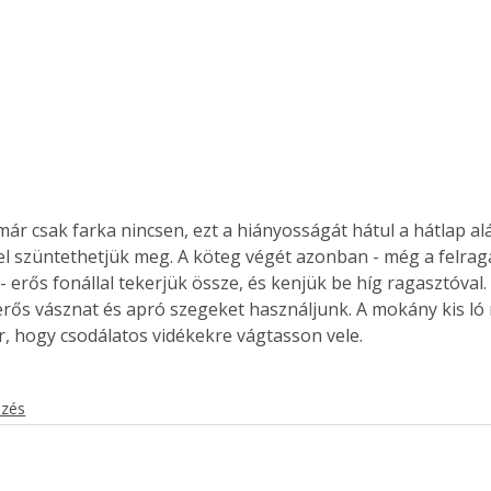
. A
megoldás,
l szüntethetjük meg. A köteg végét azonban - még a felrag
 erős fonállal tekerjük össze, és kenjük be híg ragasztóval.
erős vásznat és apró szegeket használjunk. A mokány kis ló 
r, hogy csodálatos vidékekre vágtasson vele. 
ezés