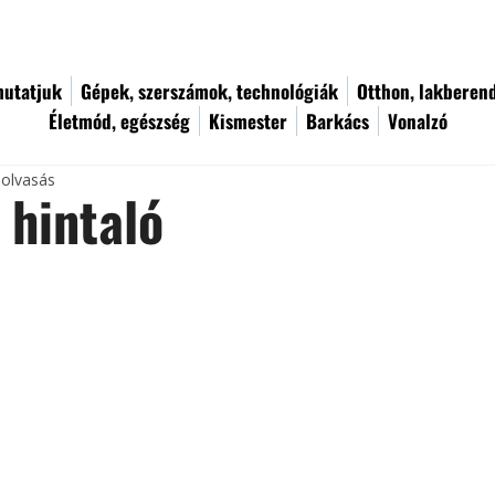
utatjuk
Gépek, szerszámok, technológiák
Otthon, lakberen
Életmód, egészség
Kismester
Barkács
Vonalzó
 olvasás
 hintaló