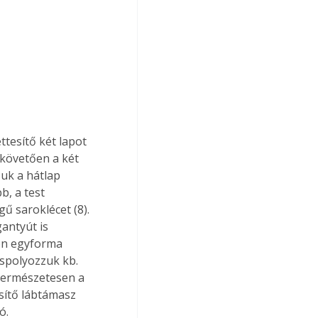
t követően a két 
zuk a hátlap 
b, a test 
 saroklécet (8). 
gantyút is 
lon egyforma 
áspolyozzuk kb. 
 természetesen a 
esítő lábtámasz 
ó. 