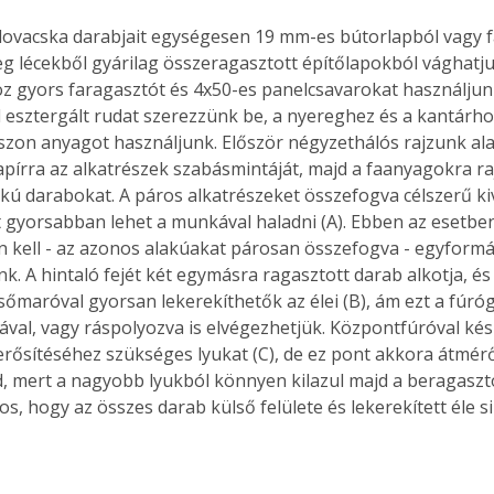
 lovacska darabjait egységesen 19 mm-es bútorlapból vagy 
leg lécekből gyárilag összeragasztott építőlapokból vághatju
oz gyors faragasztót és 4x50-es panelcsavarokat használjun
esztergált rudat szerezzünk be, a nyereghez és a kantárh
szon anyagot használjunk. Először négyzethálós rajzunk alap
írra az alkatrészek szabásmintáját, majd a faanyagokra rajz
akú darabokat. A páros alkatrészeket összefogva célszerű ki
gyorsabban lehet a munkával haladni (A). Ebben az esetben
n kell - az azonos alakúakat párosan összefogva - egyformá
k. A hintaló fejét két egymásra ragasztott darab alkotja, és
sőmaróval gyorsan lekerekíthetők az élei (B), ám ezt a fúró
ával, vagy ráspolyozva is elvégezhetjük. Központfúróval kész
rősítéséhez szükséges lyukat (C), de ez pont akkora átmérő
, mert a nagyobb lyukból könnyen kilazul majd a beragaszto
s, hogy az összes darab külső felülete és lekerekített éle s