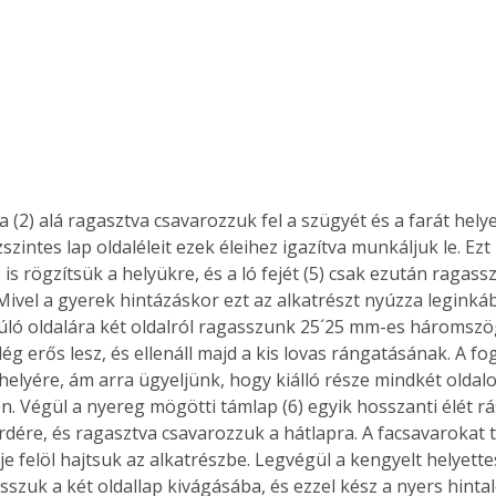
ízszintes lap oldaléleit ezek éleihez igazítva munkáljuk le. Ez
) is rögzítsük a helyükre, és a ló fejét (5) csak ezután ragass
Mivel a gyerek hintázáskor ezt az alkatrészt nyúzza leginkáb
úló oldalára két oldalról ragasszunk 25´25 mm-es háromszögű
lég erős lesz, és ellenáll majd a kis lovas rángatásának. A fo
helyére, ám arra ügyeljünk, hogy kiálló része mindkét olda
n. Végül a nyereg mögötti támlap (6) egyik hosszanti élét r
rdére, és ragasztva csavarozzuk a hátlapra. A facsavarokat
je felöl hajtsuk az alkatrészbe. Legvégül a kengyelt helyett
asszuk a két oldallap kivágásába, és ezzel kész a nyers hintal