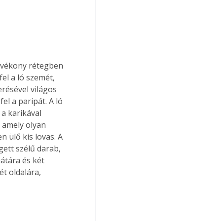
el a ló szemét, 
erésével világos 
l a paripát. A ló 
a karikával 
, amely olyan 
ülő kis lovas. A 
ett szélű darab, 
átára és két 
ét oldalára, 