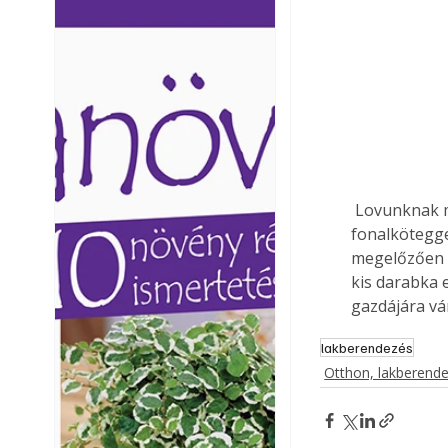
Ezermester lapszámai. A
Ezermester lapszámai
Laptapir kényelmes megoldás,
Laptapir kényelmes 
mert: – t
mert: – t
 Lovunknak már csak farka nincsen, ezt a hiányosságát hátul a hátlap alá erősítet 
fonalkötegge
megelőzően -
kis darabka 
gazdájára vá
lakberendezés
Otthon, lakberend