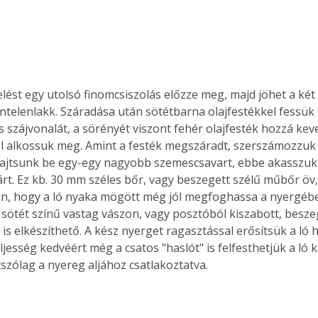
Együtt jobban megéri!
Bővebb információ itt!
k az
Együtt jobban megéri! A
zíntelenlakk. Száradása után sötétbarna olajfestékkel fessük f
mester
könyvek tetszőleges
s szájvonalát, a sörényét viszont fehér olajfesték hozzá kev
er Old
párosítással kedvezményes
l alkossuk meg. Amint a festék megszáradt, szerszámozzuk fe
áron, 0 Ft postaköltséggel
ptapir új,
megrendelhetők!
hajtsunk be egy-egy nagyobb szemescsavart, ebbe akasszuk 
és egyedi
tárt. Ez kb. 30 mm széles bőr, vagy beszegett szélű műbőr öv
tt
n, hogy a ló nyaka mögött még jól megfoghassa a nyergében 
lvasására
 sötét színű vastag vászon, vagy posztóból kiszabott, beszeg
elefonon
s elkészíthető. A kész nyerget ragasztással erősítsük a ló h
nyelmesen
eljesség kedvéért még a csatos "haslót" is felfesthetjük a ló k
ben vagy
szólag a nyereg aljához csatlakoztatva. 
t is
. Bárhol,
ön élve
ashatók az