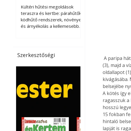
kellemesebbé a
Kültéri hűtési megoldások
teraszt és a kertet?
teraszra és kertbe: párahűtők,
ködhűtő rendszerek, növények
és árnyékolás a kellemesebb
nyári mikroklímáért. A kültéri
hűtés kérdése az utóbbi
években egyre nagyobb
jelentőséget kapott, ahogy a
Szerkesztőségi
 A paripa háta (2) alá ragasztva csavarozzuk fel a szügyét és a farát helyettesítő két lapot 
nyári hőhullámok gyakoribbá és
intenzívebbé váltak. Míg
(3), majd a v
korábban elsősorban a beltéri
oldallapot (1
klímaberendezések jelentették
kivágásába. 
a megoldást a meleg ellen, ma
belsejébe ny
már egyre többen keresnek
A kötés így e
olyan kültéri hűtési
ragasszuk a 
lehetőségeket is, amelyek a
hosszú legye
teraszok, erkélyek, kertek vagy
15 fokban fe
vendégl
hintaló belse
lapját is rag