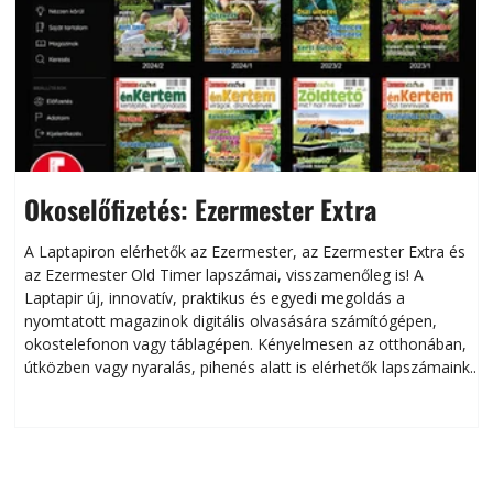
Okoselőfizetés: Ezermester Extra
A Laptapiron elérhetők az Ezermester, az Ezermester Extra és
az Ezermester Old Timer lapszámai, visszamenőleg is! A
Laptapir új, innovatív, praktikus és egyedi megoldás a
L
nyomtatott magazinok digitális olvasására számítógépen,
okostelefonon vagy táblagépen. Kényelmesen az otthonában,
útközben vagy nyaralás, pihenés alatt is elérhetők lapszámaink.
ú
Bárhol, bármikor, akár külföldön élve vagy dolgozva is
B
olvashatók az Ezermester lapszámai. A Laptapir kényelmes
megoldás, mert: – t