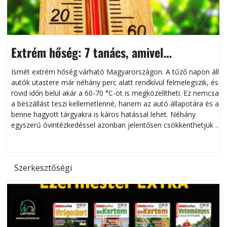
Extrém hőség: 7 tanács, amivel
megóvhatjuk autónkat a nyári károktól
Ismét extrém hőség várható Magyarországon. A tűző napon álló
autók utastere már néhány perc alatt rendkívül felmelegszik, és
rövid időn belül akár a 60-70 °C-ot is megközelítheti. Ez nemcsak
n
a beszállást teszi kellemetlenné, hanem az autó állapotára és a
benne hagyott tárgyakra is káros hatással lehet. Néhány
egyszerű óvintézkedéssel azonban jelentősen csökkenthetjük a
hőség káros hatásait.
l
Szerkesztőségi