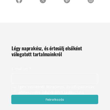
Légy naprakész, és értesülj elsőként
válogatott tartalmainkról
E-mail cím
*
Igen, szeretnék feliratkozni, és elfogadom az 
adatkezelést. 
Adatvédelmi tájékoztató
Feliratkozás