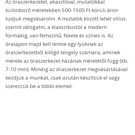
Az óraszerkezetet, akasztóval, mutatókkal 
különböző méretekben 500-1500 Ft körüli áron 
tudjuk megvásárolni. A mutatók között lehet stílus 
szerint válogatni, a klasszikustól a modern 
formákig, van fémszínű, fekete és színes is. Az 
óralapon majd kell lennie egy lyuknak az 
óraszerkezetből kilógó tengely számára, aminek 
mérete az óraszerkezet házának méretétől függ (kb. 
7-10 mm). Mindig az óraszerkezet megvásárlásával 
kezdjük a munkát, csak azután készítsük el vagy 
szerezzük be a többi elemet.