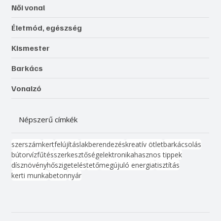
Női vonal
Életmód, egészség
Kismester
Barkács
Vonalzó
Népszerű címkék
szerszám
kert
felújítás
lakberendezés
kreatív ötlet
barkácsolás
bútor
víz
fűtés
szerkesztőség
elektronika
hasznos tippek
dísznövény
hőszigetelés
tető
megújuló energia
tisztítás
kerti munka
beton
nyár