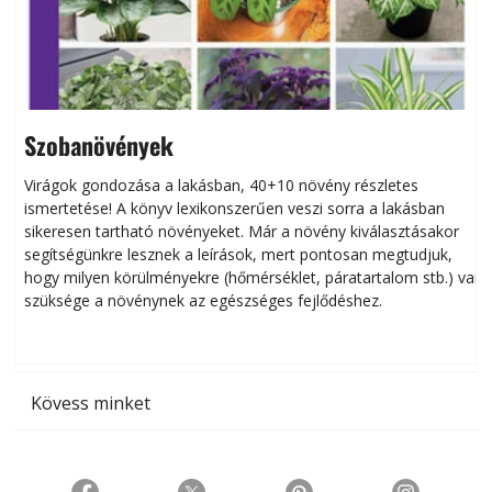
Szobanövények
Virágok gondozása a lakásban, 40+10 növény részletes
ismertetése! A könyv lexikonszerűen veszi sorra a lakásban
s
sikeresen tart­ha­tó növényeket. Már a növény kiválasztásakor
h
segítségünkre lesznek a leírások, mert pontosan megtudjuk,
k
hogy milyen körülményekre (hőmérséklet, páratartalom stb.) van
szüksége a növénynek az egészséges fejlődéshez.
t
Kövess minket