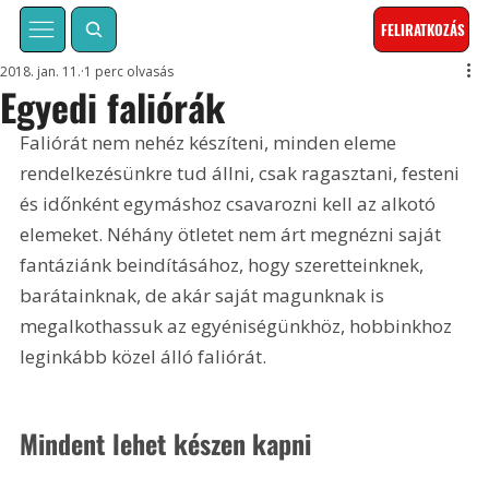
FELIRATKOZÁS
2018. jan. 11.
1 perc olvasás
Egyedi faliórák
Faliórát nem nehéz készíteni, minden eleme 
rendelkezésünkre tud állni, csak ragasztani, festeni 
és időnként egymáshoz csavarozni kell az alkotó 
elemeket. Néhány ötletet nem árt megnézni saját 
fantáziánk beindításához, hogy szeretteinknek, 
barátainknak, de akár saját magunknak is 
megalkothassuk az egyéniségünkhöz, hobbinkhoz 
leginkább közel álló faliórát.
Mindent lehet készen kapni