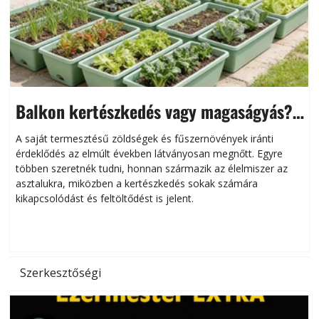
Balkon kertészkedés vagy magaságyás?
Helytakarékos kertészkedés
A saját termesztésű zöldségek és fűszernövények iránti
érdeklődés az elmúlt években látványosan megnőtt. Egyre
többen szeretnék tudni, honnan származik az élelmiszer az
l
asztalukra, miközben a kertészkedés sokak számára
kikapcsolódást és feltöltődést is jelent.
é
d
Szerkesztőségi