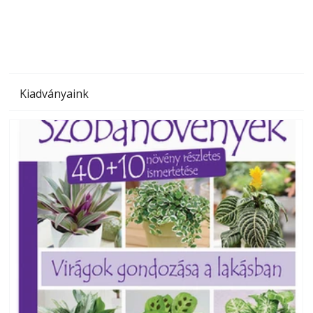
megoldás, mert: – t
Kiadványaink