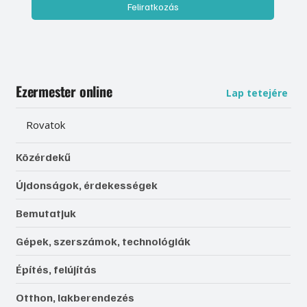
Feliratkozás
Ezermester online
Lap tetejére
Rovatok
Közérdekű
Újdonságok, érdekességek
Bemutatjuk
Gépek, szerszámok, technológiák
Építés, felújítás
Otthon, lakberendezés