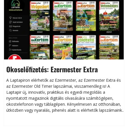
Okoselőfizetés: Ezermester Extra
A Laptapiron elérhetők az Ezermester, az Ezermester Extra és
az Ezermester Old Timer lapszámai, visszamenőleg is! A
Laptapir új, innovatív, praktikus és egyedi megoldás a
L
nyomtatott magazinok digitális olvasására számítógépen,
okostelefonon vagy táblagépen. Kényelmesen az otthonában,
útközben vagy nyaralás, pihenés alatt is elérhetők lapszámaink.
ú
Bárhol, bármikor, akár külföldön élve vagy dolgozva is
B
olvashatók az Ezermester lapszámai. A Laptapir kényelmes