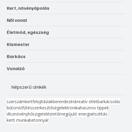
Kert, növényápolás
Női vonal
Életmód, egészség
Kismester
Barkács
Vonalzó
Népszerű címkék
szerszám
kert
felújítás
lakberendezés
kreatív ötlet
barkácsolás
bútor
víz
fűtés
szerkesztőség
elektronika
hasznos tippek
dísznövény
hőszigetelés
tető
megújuló energia
tisztítás
kerti munka
beton
nyár