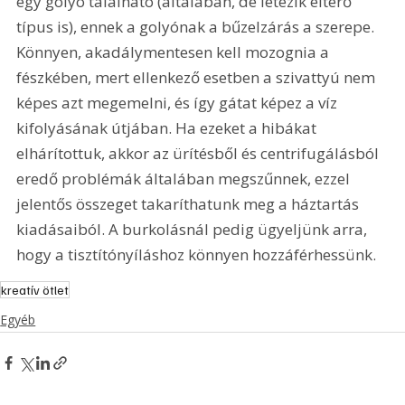
egy golyó található (általában, de létezik eltérő 
típus is), ennek a golyónak a bűzelzárás a szerepe. 
Könnyen, akadálymentesen kell mozognia a 
fészkében, mert ellenkező esetben a szivattyú nem 
képes azt megemelni, és így gátat képez a víz 
kifolyásának útjában. Ha ezeket a hibákat 
elhárítottuk, akkor az ürítésből és centrifugálásból 
eredő problémák általában megszűnnek, ezzel 
jelentős összeget takaríthatunk meg a háztartás 
kiadásaiból. A burkolásnál pedig ügyeljünk arra, 
hogy a tisztítónyíláshoz könnyen hozzáférhessünk. 
kreatív ötlet
Egyéb