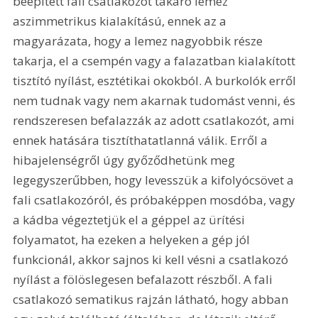
beépített fali csatlakozót takaró lemez 
aszimmetrikus kialakítású, ennek az a 
magyarázata, hogy a lemez nagyobbik része 
takarja, el a csempén vagy a falazatban kialakított 
tisztító nyílást, esztétikai okokból. A burkolók erről 
nem tudnak vagy nem akarnak tudomást venni, és 
rendszeresen befalazzák az adott csatlakozót, ami 
ennek hatására tisztíthatatlanná válik. Erről a 
hibajelenségről úgy győződhetünk meg 
legegyszerűbben, hogy levesszük a kifolyócsövet a 
fali csatlakozóról, és próbaképpen mosdóba, vagy 
a kádba végeztetjük el a géppel az ürítési 
folyamatot, ha ezeken a helyeken a gép jól 
funkcionál, akkor sajnos ki kell vésni a csatlakozó 
nyílást a fölöslegesen befalazott részből. A fali 
csatlakozó sematikus rajzán látható, hogy abban 