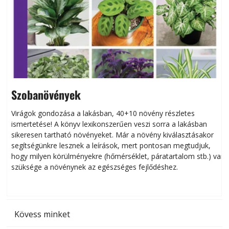
Szobanövények
Virágok gondozása a lakásban, 40+10 növény részletes
ismertetése! A könyv lexikonszerűen veszi sorra a lakásban
s
sikeresen tart­ha­tó növényeket. Már a növény kiválasztásakor
h
segítségünkre lesznek a leírások, mert pontosan megtudjuk,
k
hogy milyen körülményekre (hőmérséklet, páratartalom stb.) van
szüksége a növénynek az egészséges fejlődéshez.
t
Kövess minket