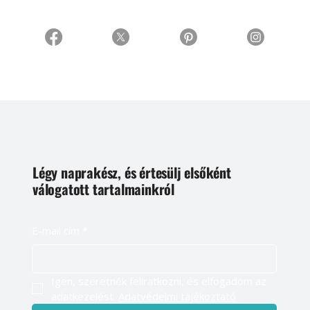
Légy naprakész, és értesülj elsőként
válogatott tartalmainkról
E-mail cím
*
Igen, szeretnék feliratkozni, és elfogadom az 
adatkezelést. 
Adatvédelmi tájékoztató