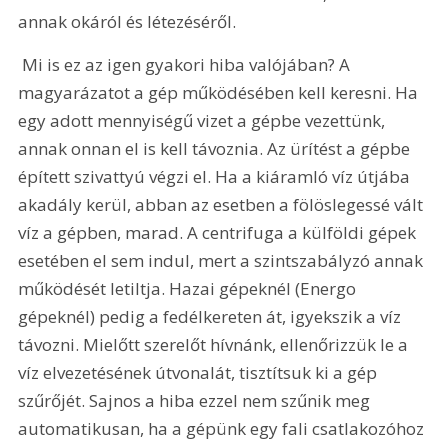
annak okáról és létezéséről.
 Mi is ez az igen gyakori hiba valójában? A 
magyarázatot a gép működésében kell keresni. Ha 
egy adott mennyiségű vizet a gépbe vezettünk, 
annak onnan el is kell távoznia. Az ürítést a gépbe 
épített szivattyú végzi el. Ha a kiáramló víz útjába 
akadály kerül, abban az esetben a fölöslegessé vált 
víz a gépben, marad. A centrifuga a külföldi gépek 
esetében el sem indul, mert a szintszabályzó annak 
működését letiltja. Hazai gépeknél (Energo 
gépeknél) pedig a fedélkereten át, igyekszik a víz 
távozni. Mielőtt szerelőt hívnánk, ellenőrizzük le a 
víz elvezetésének útvonalát, tisztítsuk ki a gép 
szűrőjét. Sajnos a hiba ezzel nem szűnik meg 
automatikusan, ha a gépünk egy fali csatlakozóhoz 