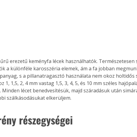
 sűrű erezetű keményfa lécek használhatók. Természetesen s
atók a különféle karosszéria elemek, ám a fa jobban megmu
panyag, s a pillanatragasztó használata nem okoz holtidős 
z 1, 1,5, 2, 4 mm vastag 1,5, 3, 4, 5, és 10 mm széles hajópal
. Minden lécet benedvesítésük, majd száradásuk után simára
bi szálkásodásukat elkerüljem.
rény részegységei