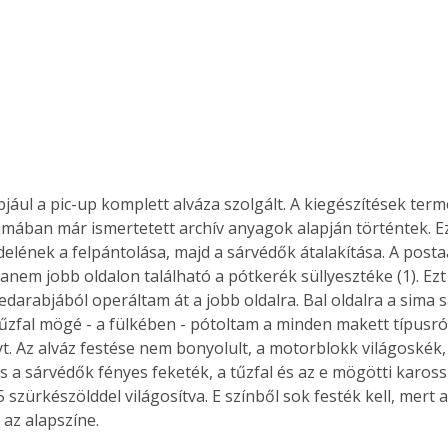
pjául a pic-up komplett alváza szolgált. A kiegészítések ter
ámában már ismertetett archív anyagok alapján történtek. Ez
elének a felpántolása, majd a sárvédők átalakítása. A post
anem jobb oldalon található a pótkerék süllyesztéke (1). Ezt a
edarabjából operáltam át a jobb oldalra. Bal oldalra a sima 
 tűzfal mögé - a fülkében - pótoltam a minden makett típusró
yt. Az alváz festése nem bonyolult, a motorblokk világoskék,
 a sárvédők fényes feketék, a tűzfal és az e mögötti kaross
5 szürkészölddel világosítva. E színből sok festék kell, mert 
az alapszíne. 