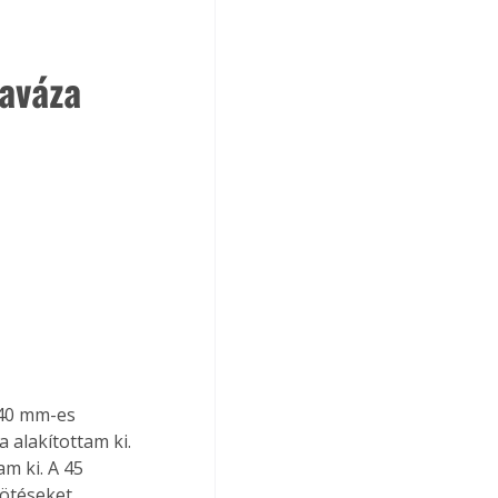
daváza
x40 mm-es 
alakítottam ki. 
m ki. A 45 
ötéseket 