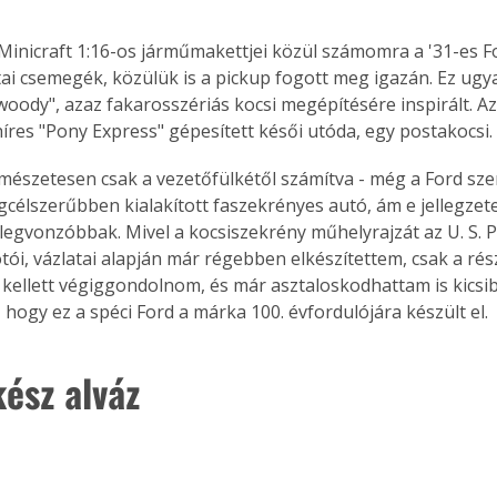
inicraft 1:16-os járműmakettjei közül számomra a '31-es F
tai csemegék, közülük is a pickup fogott meg igazán. Ez ugy
oody", azaz fakarosszériás kocsi megépítésére inspirált. Az
híres "Pony Express" gépesített késői utóda, egy postakocsi.
rmészetesen csak a vezetőfülkétől számítva - még a Ford sze
egcélszerűbben kialakított faszekrényes autó, ám e jellegzet
egvonzóbbak. Mivel a kocsiszekrény műhelyrajzát az U. S. Po
tói, vázlatai alapján már régebben elkészítettem, csak a rés
 kellett végiggondolnom, és már asztaloskodhattam is kicsib
 hogy ez a spéci Ford a márka 100. évfordulójára készült el.
ész alváz