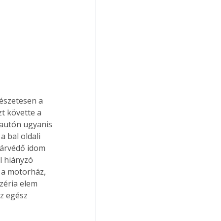
mészetesen a 
t követte a 
aautón ugyanis 
 bal oldali 
sárvédő idom 
l hiányzó 
 a motorház, 
zéria elem 
az egész 