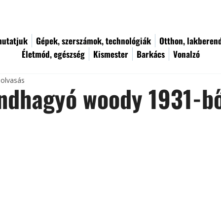
utatjuk
Gépek, szerszámok, technológiák
Otthon, lakberen
Életmód, egészség
Kismester
Barkács
Vonalzó
 olvasás
endhagyó woody 1931-bő