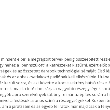
 mindent elbír, a megrajzolt tervek pedig összeépített részl
így nehéz a "bennszülött" alkatrészeket kiszűrni, ezért előbb
ségek és az összetett darabok technológiai sémáját. Első lé
ak és az ehhez csatlakozó padlónak kell elkészülnie. Utána 
áz került sorra, és ezt követte a kocsiszekrény hátsó része. 
hetnek, majd a tetőidom zárja a nagyobb részegységek sorát
 egyéb apró szerelvények többnyire már az építés során a h
 mivel a festésük azonos színű a részegységekkel. Közben 
ll, ám a járatszám és az egyéb feliratok már majd csak a fény