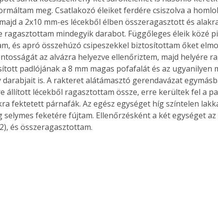
ormáltam meg. Csatlakozó éleiket ferdére csiszolva a homlo
, majd a 2x10 mm-es lécekből élben összeragasztott és alakra
 ragasztottam mindegyik darabot. Függőleges éleik közé pi
am, és apró összehúzó csipeszekkel biztosítottam őket elmoz
ntosságát az alvázra helyezve ellenőriztem, majd helyére r
ított padlójának a 8 mm magas pofafalát és az ugyanilyen 
 darabjait is. A rakteret alátámasztó gerendavázat egymásba
 állított lécekből ragasztottam össze, erre kerültek fel a pa
ra fektetett párnafák. Az egész egységet híg színtelen lakk
 selymes feketére fújtam. Ellenőrzésként a két egységet az 
(2), és összeragasztottam.