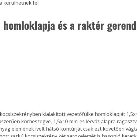
 kerülhetnek fel. 
e homloklapja és a raktér geren
kocsiszekrényben kialakított vezetőfülke homloklapját 1,5
aszerűen körbeszegve, 1,5x10 mm-es lécváz alapra ragasztva 
nyag elemének ívelt hátsó kontúrját csak ezt követően vágta
pott sarkú kocsiszekrény két sarokelemét is hasonló keretk