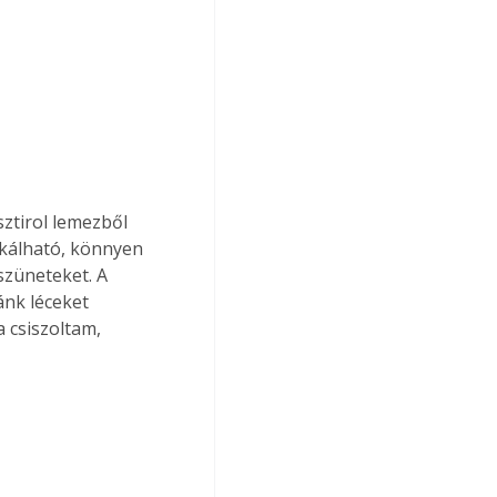
ztirol lemezből 
nkálható, könnyen 
szüneteket. A 
ánk léceket 
 csiszoltam, 