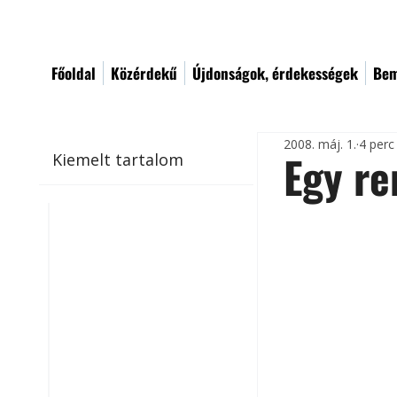
Főoldal
Közérdekű
Újdonságok, érdekességek
Bem
2008. máj. 1.
4 perc
Egy r
Kiemelt tartalom
E
x
t
I
r
s
m
é
é
m
t