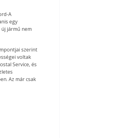
ord-A 
anis egy 
 új jármű nem 
mpontjai szerint 
ességei voltak 
stal Service, és 
zletes 
en. Az már csak 