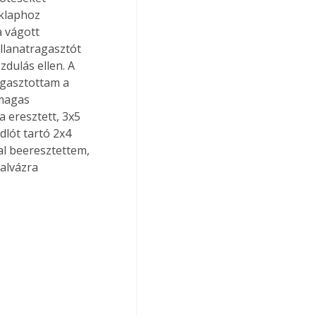
klaphoz 
 vágott 
llanatragasztót 
dulás ellen. A 
agasztottam a 
magas 
 eresztett, 3x5 
dlót tartó 2x4 
al beeresztettem, 
alvázra 