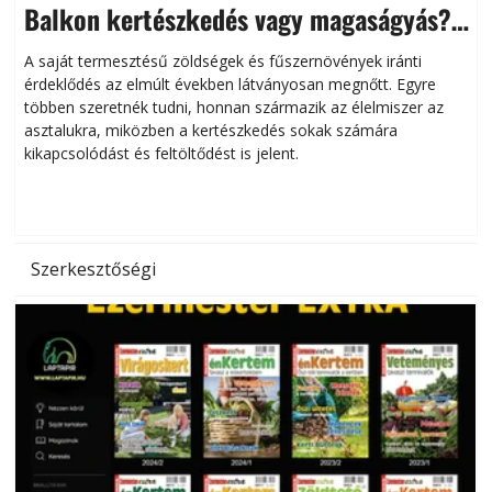
Balkon kertészkedés vagy magaságyás?
Helytakarékos kertészkedés
A saját termesztésű zöldségek és fűszernövények iránti
érdeklődés az elmúlt években látványosan megnőtt. Egyre
többen szeretnék tudni, honnan származik az élelmiszer az
l
asztalukra, miközben a kertészkedés sokak számára
kikapcsolódást és feltöltődést is jelent.
é
d
Szerkesztőségi