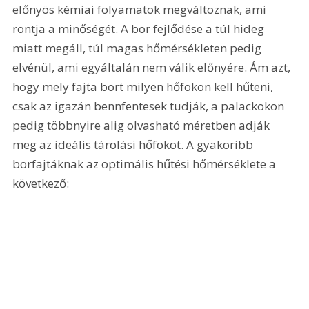
előnyös kémiai folyamatok megváltoznak, ami 
rontja a minőségét. A bor fejlődése a túl hideg 
miatt megáll, túl magas hőmérsékleten pedig 
elvénül, ami egyáltalán nem válik előnyére. Ám azt, 
hogy mely fajta bort milyen hőfokon kell hűteni, 
csak az igazán bennfentesek tudják, a palackokon 
pedig többnyire alig olvasható méretben adják 
meg az ideális tárolási hőfokot. A gyakoribb 
borfajtáknak az optimális hűtési hőmérséklete a 
következő: