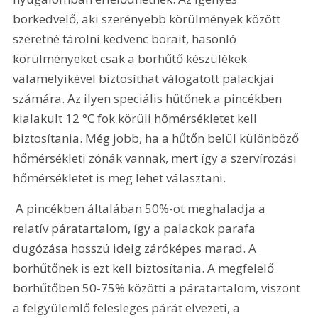
borkedvelő, aki szerényebb körülmények között 
szeretné tárolni kedvenc borait, hasonló 
körülményeket csak a borhűtő készülékek 
valamelyikével biztosíthat válogatott palackjai 
számára. Az ilyen speciális hűtőnek a pincékben 
kialakult 12 °C fok körüli hőmérsékletet kell 
biztosítania. Még jobb, ha a hűtőn belül különböző 
hőmérsékleti zónák vannak, mert így a szervírozási 
hőmérsékletet is meg lehet választani.
 A pincékben általában 50%-ot meghaladja a 
relatív páratartalom, így a palackok parafa 
dugózása hosszú ideig záróképes marad. A 
borhűtőnek is ezt kell biztosítania. A megfelelő 
borhűtőben 50-75% közötti a páratartalom, viszont 
a felgyülemlő felesleges párát elvezeti, a 