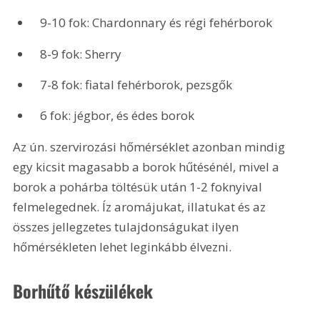
 9-10 fok: Chardonnary és régi fehérborok
 8-9 fok: Sherry
 7-8 fok: fiatal fehérborok, pezsgők
 6 fok: jégbor, és édes borok
Az ún. szervirozási hőmérséklet azonban mindig 
egy kicsit magasabb a borok hűtésénél, mivel a 
borok a pohárba töltésük után 1-2 foknyival 
felmelegednek. Íz aromájukat, illatukat és az 
összes jellegzetes tulajdonságukat ilyen 
hőmérsékleten lehet leginkább élvezni.
Borhűtő készülékek