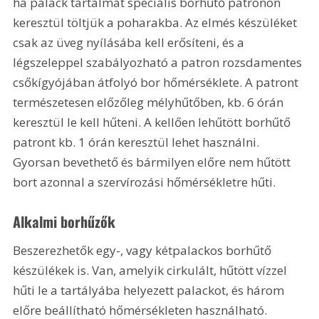
ha palack tartalmát speciális borhűtő patronon 
keresztül töltjük a poharakba. Az elmés készüléket 
csak az üveg nyílásába kell erősíteni, és a 
légszeleppel szabályozható a patron rozsdamentes 
csőkígyójában átfolyó bor hőmérséklete. A patront 
természetesen előzőleg mélyhűtőben, kb. 6 órán 
keresztül le kell hűteni. A kellően lehűtött borhűtő 
patront kb. 1 órán keresztül lehet használni. 
Gyorsan bevethető és bármilyen előre nem hűtött 
bort azonnal a szervírozási hőmérsékletre hűti. 
Alkalmi borhűzők
Beszerezhetők egy-, vagy kétpalackos borhűtő 
készülékek is. Van, amelyik cirkulált, hűtött vízzel 
hűti le a tartályába helyezett palackot, és három 
előre beállítható hőmérsékleten használható. 