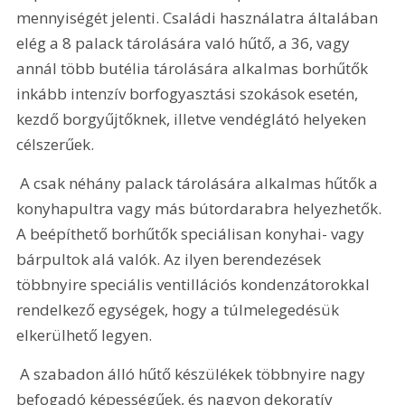
mennyiségét jelenti. Családi használatra általában 
elég a 8 palack tárolására való hűtő, a 36, vagy 
annál több butélia tárolására alkalmas borhűtők 
inkább intenzív borfogyasztási szokások esetén, 
kezdő borgyűjtőknek, illetve vendéglátó helyeken 
célszerűek. 
 A csak néhány palack tárolására alkalmas hűtők a 
konyhapultra vagy más bútordarabra helyezhetők. 
A beépíthető borhűtők speciálisan konyhai- vagy 
bárpultok alá valók. Az ilyen berendezések 
többnyire speciális ventillációs kondenzátorokkal 
rendelkező egységek, hogy a túlmelegedésük 
elkerülhető legyen. 
 A szabadon álló hűtő készülékek többnyire nagy 
befogadó képességűek, és nagyon dekoratív 