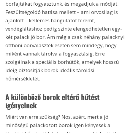
borfajtákat fogyasztunk, és megadjuk a módját. 
Feszültségoldó hatása mellett – ami orvosilag is 
ajánlott – kellemes hangulatot teremt, 
vendéglátáshoz pedig szinte elengedhetetlen egy-
két palack jó bor. Ám még a csak néhány palacknyi 
otthoni borválaszték esetén sem mindegy, hogy 
miként vannak tárolva a fogyasztásig. Erre 
szolgálnak a speciális borhűtők, amelyek hosszú 
ideig biztosítják borok ideális tárolási 
hőmérsékletét.
A különböző borok eltérő hűtést 
igényelnek
Miért van erre szükség? Nos, azért, mert a jó 
minőségű palackozott borok igen kényesek a 