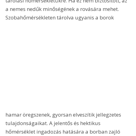
tárolási hőmérsékletükre. Ha ez nem biztosított, az 
a nemes nedűk minőségének a rovására mehet. 
Szobahőmérsékleten tárolva ugyanis a borok 
hamar öregszenek, gyorsan elveszítik jellegzetes 
tulajdonságaikat. A jelentős és hektikus 
hőmérséklet ingadozás hatására a borban zajló 