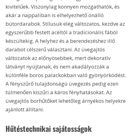
kivitelűek. Viszonylag könnyen mozgathatók, és 
akár a nappaliban is elhelyezhető önálló 
bútordarabok. Stílusuk elég változatos, kezdve az 
egyszerűbb festett acéltól a tradicionális fából 
készültekig. A helyhez és a berendezéshez illő 
darabot célszerű választani. Az üvegajtós 
változatok az előnyösebbek, mert dekoratív 
látványt nyújtanak, és nem akadályozzák a 
különféle boros palackokban való gyönyörködést. 
A fényszűrő tulajdonságú üvegezés pedig ezen 
túlmenően kiszűri a káros fényhatásokat. Az 
üvegajtós borhűtőket lehetőleg árnyékos helyekre 
ajánlott állítani.
Hűtéstechnikai sajátosságok