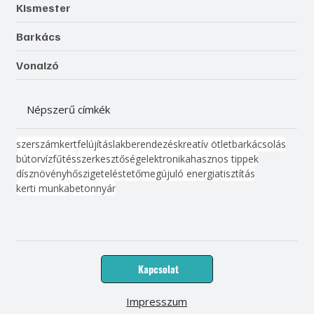
Kismester
Barkács
Vonalzó
Népszerű címkék
szerszám
kert
felújítás
lakberendezés
kreatív ötlet
barkácsolás
bútor
víz
fűtés
szerkesztőség
elektronika
hasznos tippek
dísznövény
hőszigetelés
tető
megújuló energia
tisztítás
kerti munka
beton
nyár
Kapcsolat
Impresszum