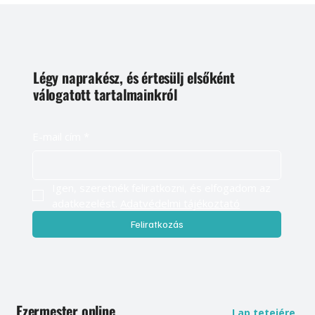
Légy naprakész, és értesülj elsőként
válogatott tartalmainkról
E-mail cím
*
Igen, szeretnék feliratkozni, és elfogadom az 
adatkezelést. 
Adatvédelmi tájékoztató
Feliratkozás
Ezermester online
Lap tetejére