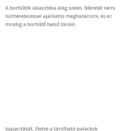
A borhűtők választéka elég széles. Méretét némi 
túlméretezéssel ajánlatos meghatározni, és ez 
mindig a borhűtő belső tároló 
kapacitását, illetve a tárolható palackok 