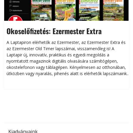
Okoselőfizetés: Ezermester Extra
A Laptapiron elérhetők az Ezermester, az Ezermester Extra és
az Ezermester Old Timer lapszámai, visszamenőleg is! A
Laptapir új, innovatív, praktikus és egyedi megoldás a
L
nyomtatott magazinok digitális olvasására számítógépen,
okostelefonon vagy táblagépen. Kényelmesen az otthonában,
útközben vagy nyaralás, pihenés alatt is elérhetők lapszámaink.
ú
Bárhol, bármikor, akár külföldön élve vagy dolgozva is
B
olvashatók az Ezermester lapszámai. A Laptapir kényelmes
megoldás, mert: – t
Kiadványaink