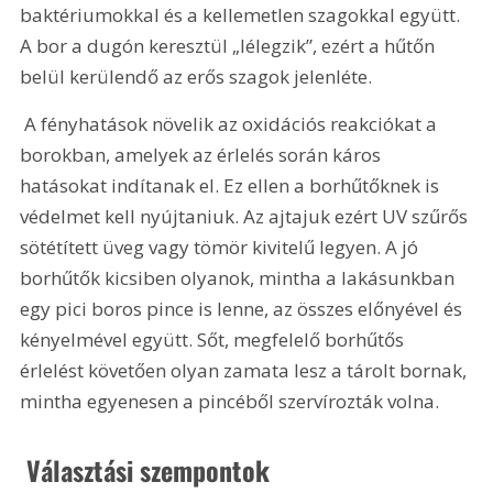
baktériumokkal és a kellemetlen szagokkal együtt. 
A bor a dugón keresztül „lélegzik”, ezért a hűtőn 
belül kerülendő az erős szagok jelenléte.
 A fényhatások növelik az oxidációs reakciókat a 
borokban, amelyek az érlelés során káros 
hatásokat indítanak el. Ez ellen a borhűtőknek is 
védelmet kell nyújtaniuk. Az ajtajuk ezért UV szűrős 
sötétített üveg vagy tömör kivitelű legyen. A jó 
borhűtők kicsiben olyanok, mintha a lakásunkban 
egy pici boros pince is lenne, az összes előnyével és 
kényelmével együtt. Sőt, megfelelő borhűtős 
érlelést követően olyan zamata lesz a tárolt bornak, 
mintha egyenesen a pincéből szervírozták volna.
 Választási szempontok