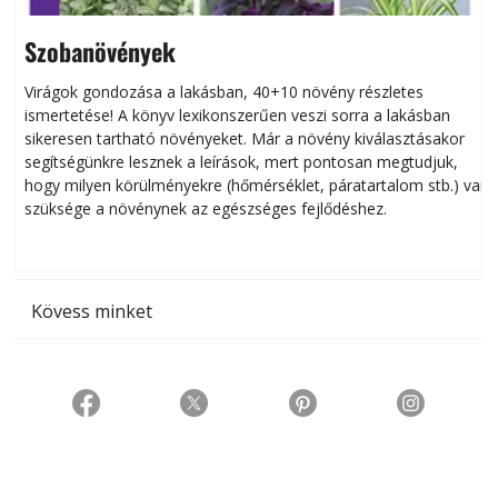
Szobanövények
Virágok gondozása a lakásban, 40+10 növény részletes
ismertetése! A könyv lexikonszerűen veszi sorra a lakásban
s
sikeresen tart­ha­tó növényeket. Már a növény kiválasztásakor
h
segítségünkre lesznek a leírások, mert pontosan megtudjuk,
k
hogy milyen körülményekre (hőmérséklet, páratartalom stb.) van
szüksége a növénynek az egészséges fejlődéshez.
t
Kövess minket