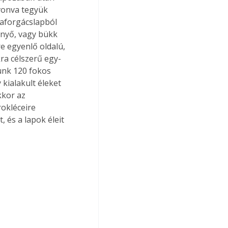
vonva tegyük 
faforgácslapból 
enyő, vagy bükk 
e egyenlő oldalú, 
ra célszerű egy-
unk 120 fokos 
 kialakult éleket 
kkor az 
okléceire 
 és a lapok éleit 