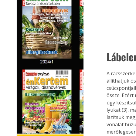
Lábel
A rácsszerke
állíthatjuk 
csúcspontjai
össze. Ezért
úgy készítsük
lyukat (3), 
lazítsuk meg
vonalat húzun
merőlegesen 