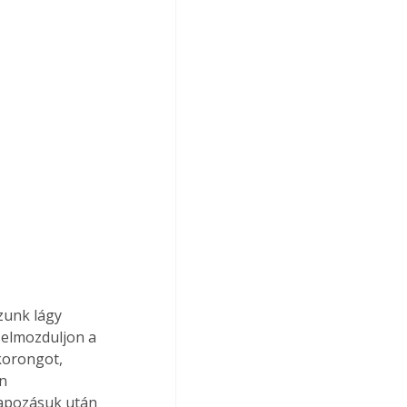
elmozduljon a 
korongot, 
n 
lapozásuk után 