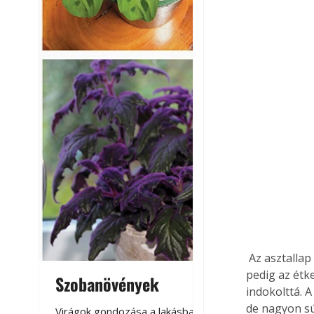
 Az asztallap szélessége 750 mm, amelyet egyrészt a lábelemek magassága, másrészt 
pedig az étk
Szobanövények
Virágoskert: k
indokolttá. 
teraszon, laká
de nagyon sú
Virágok gondozása a lakásban,