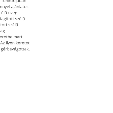
funkciójában - 
nnyel ajánlatos 
 élű üveg 
tagított szélű 
tott szélű 
tag 
keretbe mart 
Az ilyen keretet 
k gérbevágottak, 