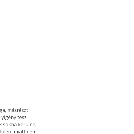
yigény tesz 
k sokba kerülne, 
lülete miatt nem 