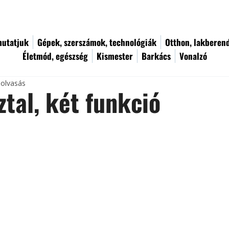
utatjuk
Gépek, szerszámok, technológiák
Otthon, lakberen
Életmód, egészség
Kismester
Barkács
Vonalzó
 olvasás
ztal, két funkció