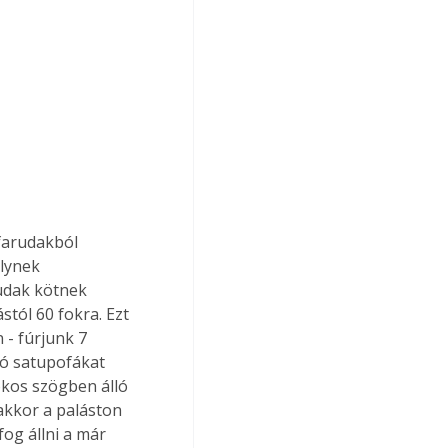
farudakból 
lynek 
udak kötnek 
tól 60 fokra. Ezt 
 - fúrjunk 7 
gó satupofákat 
okos szögben álló 
 akkor a paláston 
g állni a már 