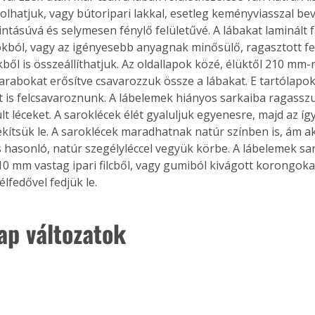
zolhatjuk, vagy bútoripari lakkal, esetleg keményviasszal be
intásúvá és selymesen fénylő felületűvé. A lábakat laminált 
okból, vagy az igényesebb anyagnak minősülő, ragasztott f
ből is összeállíthatjuk. Az oldallapok közé, élüktől 210 mm-r
abokat erősítve csavarozzuk össze a lábakat. E tartólapok
t is felcsavaroznunk. A lábelemek hiányos sarkaiba ragassz
t léceket. A saroklécek élét gyaluljuk egyenesre, majd az így
kítsük le. A saroklécek maradhatnak natúr színben is, ám a
is hasonló, natúr szegélyléccel vegyük körbe. A lábelemek sar
0 mm vastag ipari filcből, vagy gumiból kivágott korongokat,
élfedővel fedjük le.
ap változatok 