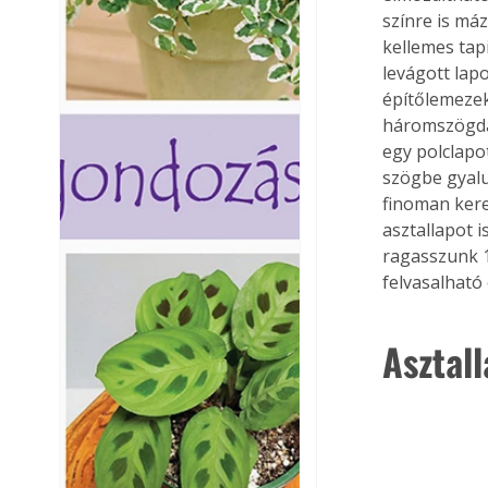
színre is má
kellemes tap
levágott lap
építőlemezek
háromszögdar
egy polclapo
szögbe gyalul
finoman kere
asztallapot 
ragasszunk 1
felvasalható 
Asztall