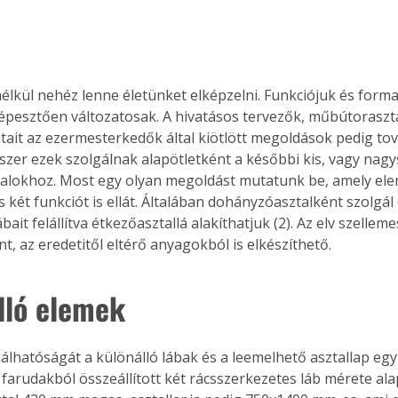
nélkül nehéz lenne életünket elképzelni. Funkciójuk és forma
épesztően változatosak. A hivatásos tervezők, műbútoraszt
atait az ezermesterkedők által kiötlött megoldások pedig tov
szer ezek szolgálnak alapötletként a későbbi kis, vagy nagy
talokhoz. Most egy olyan megoldást mutatunk be, amely el
két funkciót is ellát. Általában dohányzóasztalként szolgál 
bait felállítva étkezőasztallá alakíthatjuk (2). Az elv szelleme
t, az eredetitől eltérő anyagokból is elkészíthető.
lló elemek
riálhatóságát a különálló lábak és a leemelhető asztallap eg
A farudakból összeállított két rácsszerkezetes láb mérete ala