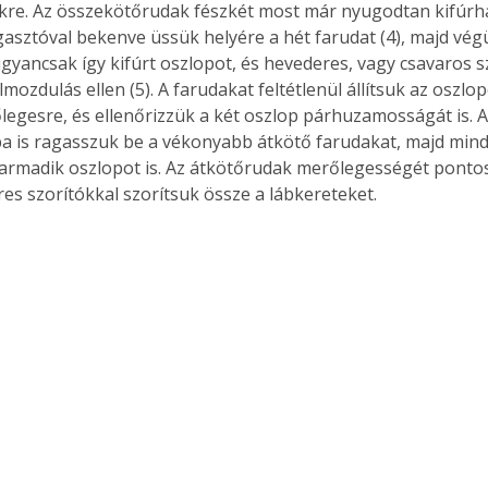
ekre. Az összekötőrudak fészkét most már nyugodtan kifúrha
asztóval bekenve üssük helyére a hét farudat (4), majd vég
ugyancsak így kifúrt oszlopot, és hevederes, vagy csavaros s
lmozdulás ellen (5). A farudakat feltétlenül állítsuk az oszlo
Együtt jobban megéri!
egesre, és ellenőrizzük a két oszlop párhuzamosságát is. A
Bővebb információ itt!
ba is ragasszuk be a vékonyabb átkötő farudakat, majd mind
k az
Együtt jobban megéri! A
harmadik oszlopot is. Az átkötőrudak merőlegességét pontosa
mester
könyvek tetszőleges
es szorítókkal szorítsuk össze a lábkereteket. 
er Old
párosítással kedvezményes
áron, 0 Ft postaköltséggel
ptapir új,
megrendelhetők!
és egyedi
tt
lvasására
elefonon
nyelmesen
ben vagy
t is
. Bárhol,
ön élve
ashatók az