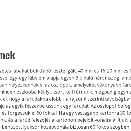
emek
zetes lábakat bükkfából esztergált, 40 mm és 16-20 mm-es 
össze. Egy-egy lábelem alapja egyenlő oldalú háromszög, ame
ban helyezkednek el az oszlopok, amelyeket vékonyabb far
 minden oszlopba két lyuksort kell fúrnunk, mégpedig egymás
 el, hogy a farudakba előbb - a rajzunk szerinti távolságban
majd az egyik fészekbe üssünk egy farudat. Az oszlopot befo
, és forgassuk el 60 fokkal. Ha egy vastagabb kartonra 30 f
k, és a farúd felezőjét a kartonon bejelölt vonalra állítjuk,
behúzott lyuksor középvonala biztosan 60 fokos szögben fo