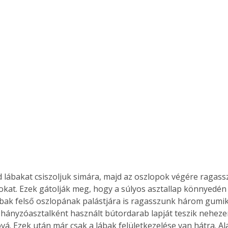
. A
megoldás,
at. Ezek gátolják meg, hogy a súlyos asztallap könnyedén 
ábak felső oszlopának palástjára is ragasszunk három gumi
hányzóasztalként használt bútordarab lapját teszik neheze
vá. Ezek után már csak a lábak felületkezelése van hátra. A