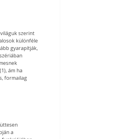
világuk szerint 
alosok különféle 
ább gyarapítják, 
szériában 
emesnek 
(1), ám ha 
s, formailag 
yüttesen 
pján a 