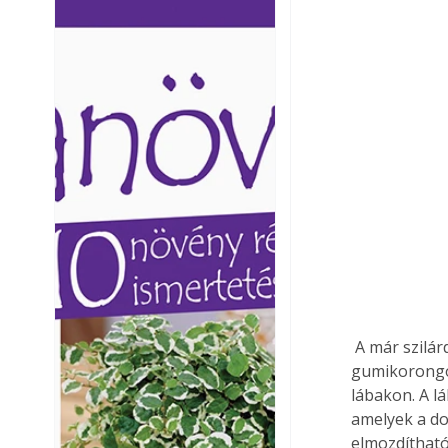
Ezermester lapszámai. A
Ezermester lapszámai
Laptapir kényelmes megoldás,
Laptapir kényelmes 
mert: – t
mert: – t
 A már szilárd lábakat csiszoljuk simára, majd az oszlopok végére ragasszunk lágy 
gumikorongok
lábakon. A l
amelyek a do
elmozdítható