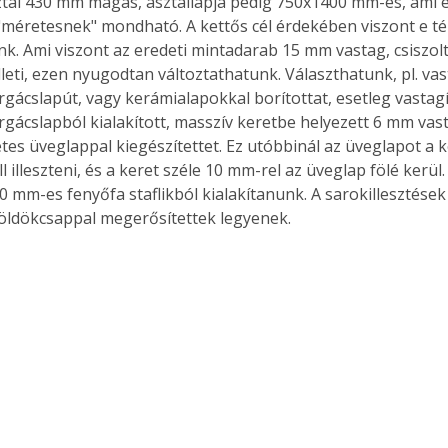
al 430 mm magas, asztallapja pedig 750x1400 mm-es, ami e 
"méretesnek" mondható. A kettős cél érdekében viszont e té
. Ami viszont az eredeti mintadarab 15 mm vastag, csiszolt
illeti, ezen nyugodtan változtathatunk. Választhatunk, pl. vas
rgácslapút, vagy kerámialapokkal borítottat, esetleg vastagí
orgácslapból kialakított, masszív keretbe helyezett 6 mm vas
tes üveglappal kiegészítettet. Ez utóbbinál az üveglapot a 
 illeszteni, és a keret széle 10 mm-rel az üveglap fölé kerül. 
0 mm-es fenyőfa staflikból kialakítanunk. A sarokillesztése
öldökcsappal megerősítettek legyenek. 