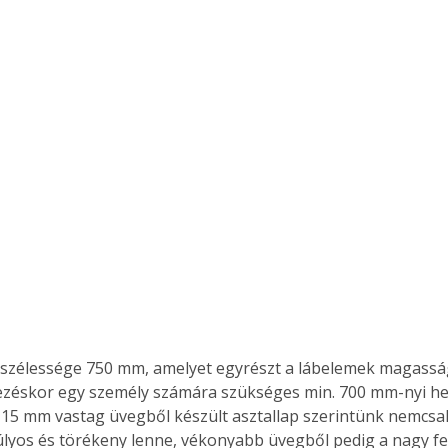
ezéskor egy személy számára szükséges min. 700 mm-nyi hel
ertben,
Gyógyító növények: a
A 15 mm vastag üvegből készült asztallap szerintünk nemcsa
sban
természet kincsei az
lyos és törékeny lenne, vékonyabb üvegből pedig a nagy fe