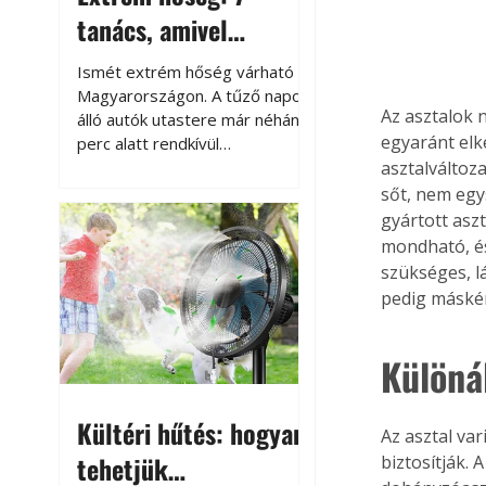
tanács, amivel
megóvhatjuk
Ismét extrém hőség várható
autónkat a nyári
Magyarországon. A tűző napon
Az asztalok 
álló autók utastere már néhány
károktól
egyaránt elk
perc alatt rendkívül
felmelegszik, és rövid időn belül
asztalváltoz
akár a 60-70 °C-ot is
sőt, nem egy
megközelítheti. Ez nemcsak a
gyártott asz
beszállást teszi kellemetlenné,
mondható, és 
hanem az autó állapotára és a
szükséges, lá
benne hagyott tárgyakra is
pedig máskén
káros hatással lehet. Néhány
egyszerű óvintézkedéssel
azonban jelentősen
Különá
csökkenthetjük a hőség káros
hatásait.
Kültéri hűtés: hogyan
Az asztal va
tehetjük
biztosítják. 