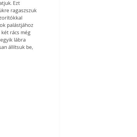
tjuk. Ezt 
ükre ragaszszuk 
zorítókkal 
pok palástjához 
 két rács még 
egyik lábra 
n állítsuk be, 