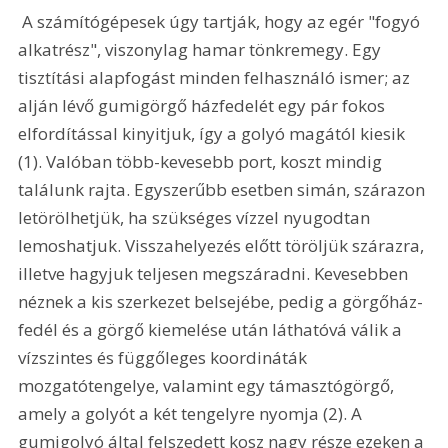
 A számítógépesek úgy tartják, hogy az egér "fogyó 
alkatrész", viszonylag hamar tönkremegy. Egy 
tisztítási alapfogást minden felhasználó ismer; az 
alján lévő gumigörgő házfedelét egy pár fokos 
elfordítással kinyitjuk, így a golyó magától kiesik 
(1). Valóban több-kevesebb port, koszt mindig 
találunk rajta. Egyszerűbb esetben simán, szárazon 
letörölhetjük, ha szükséges vízzel nyugodtan 
lemoshatjuk. Visszahelyezés előtt töröljük szárazra, 
illetve hagyjuk teljesen megszáradni. Kevesebben 
néznek a kis szerkezet belsejébe, pedig a görgőház-
fedél és a görgő kiemelése után láthatóvá válik a 
vízszintes és függőleges koordináták 
mozgatótengelye, valamint egy támasztógörgő, 
amely a golyót a két tengelyre nyomja (2). A 
gumigolyó által felszedett kosz nagy része ezeken a 