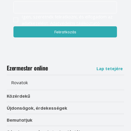
Igen, szeretnék feliratkozni, és elfogadom az 
adatkezelést. 
Adatvédelmi tájékoztató
Feliratkozás
Ezermester online
Lap tetejére
Rovatok
Közérdekű
Újdonságok, érdekességek
Bemutatjuk