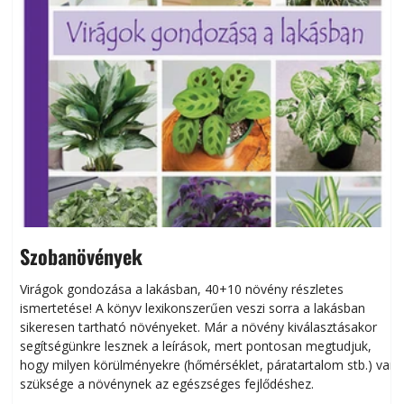
Szobanövények
Virágok gondozása a lakásban, 40+10 növény részletes
ismertetése! A könyv lexikonszerűen veszi sorra a lakásban
s
sikeresen tart­ha­tó növényeket. Már a növény kiválasztásakor
h
segítségünkre lesznek a leírások, mert pontosan megtudjuk,
k
hogy milyen körülményekre (hőmérséklet, páratartalom stb.) van
szüksége a növénynek az egészséges fejlődéshez.