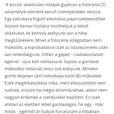
 A kurzor akadozási hibáját gyakran a fotocella (7) 
valamelyik elemére került szennyeződés okozza. 
Egy pálcikára fogott alkoholos papírzsebkendővel 
viszont hamar tisztára törölhetjük a belső 
oldalukat, és komoly esélyünk van a hiba 
megszűnésére. Mivel a fotocella világosban nem 
működik, a kipróbálásra csak az összeszerelés után 
van lehetőségünk. Ehhez a gépet - csatlakoztatott 
egérrel - újra kell indítanunk. Sajnos a gombok 
működési hibáinál nincs sok esélyünk. Minden 
gomb teljesen zárt mikrokapcsolót (8) működtet. 
Ezek meghibásodása ritka, mert elkoszolódni nem 
tudnak, viszont ha mégis elromlanának, akkor nem 
nagyon érdemes a cseréjükkel bajlódni. Ez csak 
abban az esetben lehet gazdaságos, ha egy - már 
hibás - egérből át tudjuk forrasztani a hibátlan 