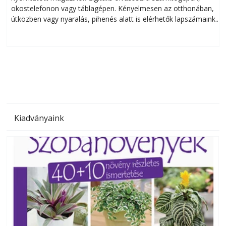
okostelefonon vagy táblagépen. Kényelmesen az otthonában,
útközben vagy nyaralás, pihenés alatt is elérhetők lapszámaink.
ú
Bárhol, bármikor, akár külföldön élve vagy dolgozva is
B
olvashatók az Ezermester lapszámai. A Laptapir kényelmes
megoldás, mert: – t
Kiadványaink