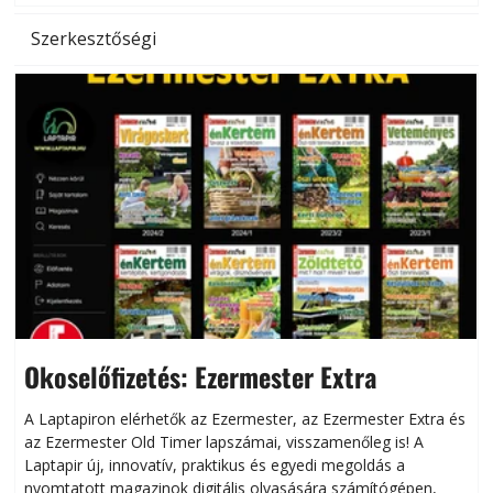
Szerkesztőségi
Okoselőfizetés: Ezermester Extra
A Laptapiron elérhetők az Ezermester, az Ezermester Extra és
az Ezermester Old Timer lapszámai, visszamenőleg is! A
Laptapir új, innovatív, praktikus és egyedi megoldás a
L
nyomtatott magazinok digitális olvasására számítógépen,