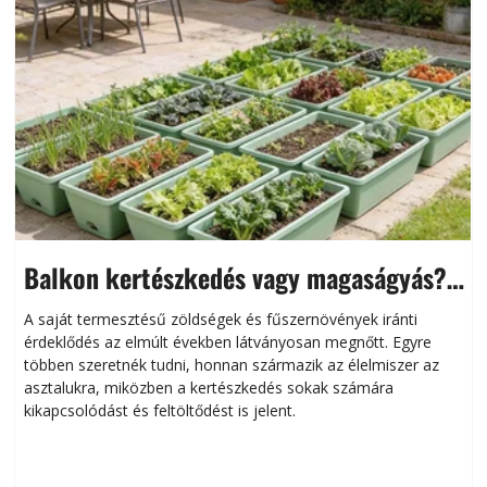
Balkon kertészkedés vagy magaságyás?
Helytakarékos kertészkedés
A saját termesztésű zöldségek és fűszernövények iránti
érdeklődés az elmúlt években látványosan megnőtt. Egyre
többen szeretnék tudni, honnan származik az élelmiszer az
l
asztalukra, miközben a kertészkedés sokak számára
kikapcsolódást és feltöltődést is jelent.
é
d