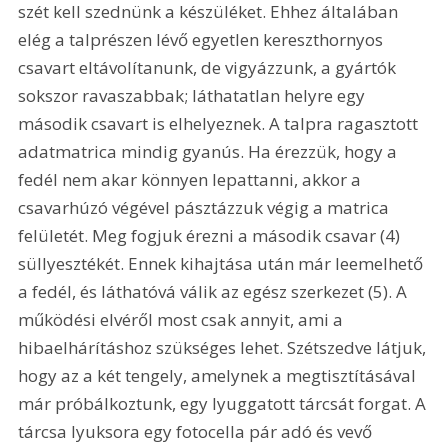
szét kell szednünk a készüléket. Ehhez általában 
elég a talprészen lévő egyetlen kereszthornyos 
csavart eltávolítanunk, de vigyázzunk, a gyártók 
sokszor ravaszabbak; láthatatlan helyre egy 
második csavart is elhelyeznek. A talpra ragasztott 
adatmatrica mindig gyanús. Ha érezzük, hogy a 
fedél nem akar könnyen lepattanni, akkor a 
csavarhúzó végével pásztázzuk végig a matrica 
felületét. Meg fogjuk érezni a második csavar (4) 
süllyesztékét. Ennek kihajtása után már leemelhető 
a fedél, és láthatóvá válik az egész szerkezet (5). A 
működési elvéről most csak annyit, ami a 
hibaelhárításhoz szükséges lehet. Szétszedve látjuk, 
hogy az a két tengely, amelynek a megtisztításával 
már próbálkoztunk, egy lyuggatott tárcsát forgat. A 
tárcsa lyuksora egy fotocella pár adó és vevő 