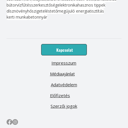
bútor
víz
fűtés
szerkesztőség
elektronika
hasznos tippek
dísznövény
hőszigetelés
tető
megújuló energia
tisztítás
kerti munka
beton
nyár
Kapcsolat
Impresszum
Médiaajánlat
Adatvédelem
Előfizetés
Szerzői jogok