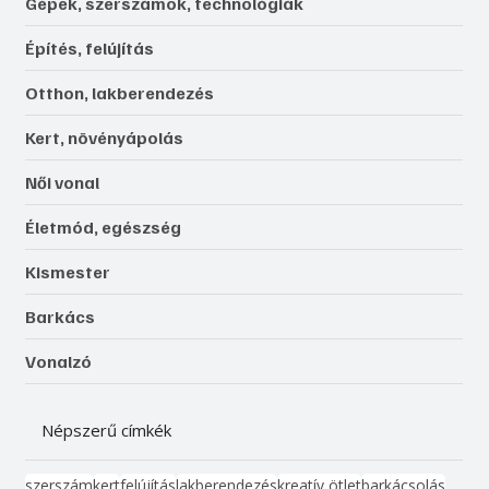
Gépek, szerszámok, technológiák
Építés, felújítás
Otthon, lakberendezés
Kert, növényápolás
Női vonal
Életmód, egészség
Kismester
Barkács
Vonalzó
Népszerű címkék
szerszám
kert
felújítás
lakberendezés
kreatív ötlet
barkácsolás