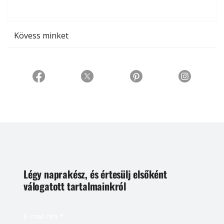
t
Kövess minket
Légy naprakész, és értesülj elsőként
válogatott tartalmainkról
E-mail cím
*