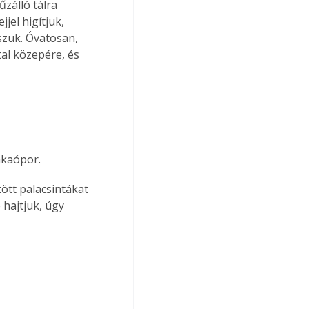
zálló tálra 
jel higítjuk, 
szük. Óvatosan, 
al közepére, és 
akaópor.
ött palacsintákat 
hajtjuk, úgy 