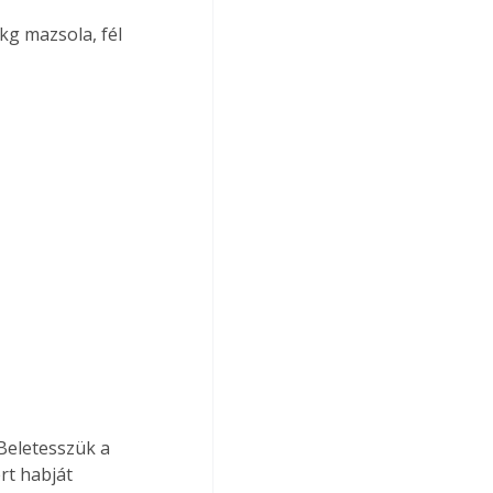
dkg mazsola, fél 
 Beletesszük a 
rt habját 