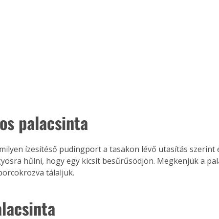
Együtt jobban megéri!
Bővebb információ itt!
k az
Együtt jobban megéri! A
mester
könyvek tetszőleges
er Old
párosítással kedvezményes
áron, 0 Ft postaköltséggel
ptapir új,
megrendelhetők!
os palacsinta
és egyedi
tt
lvasására
milyen ízesítéső pudingport a tasakon lévő utasítás szerint 
elefonon
yosra hűlni, hogy egy kicsit besűrűsödjön. Megkenjük a pal
nyelmesen
porcokrozva tálaljuk.
ben vagy
t is
. Bárhol,
alacsinta
ön élve
ashatók az