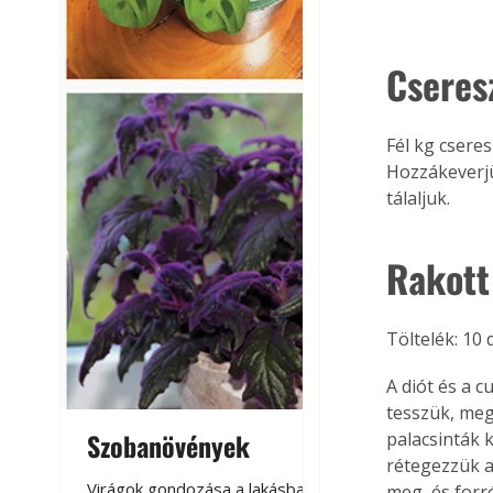
Cseres
Fél kg csere
Hozzákeverjü
tálaljuk. 
Rakott 
Töltelék: 10 
A diót és a c
tesszük, megk
Szobanövények
Virágoskert: k
palacsinták 
rétegezzük a 
teraszon, laká
Virágok gondozása a lakásban,
meg, és forr