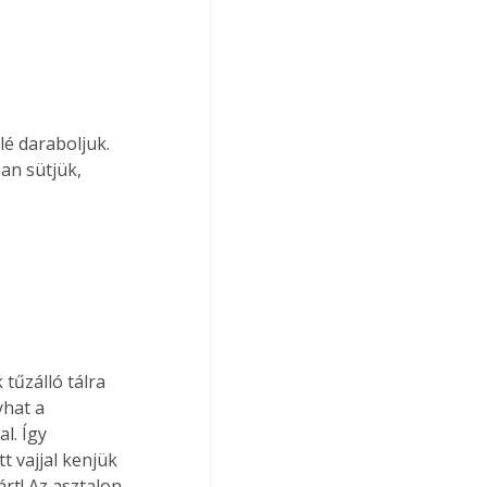
é daraboljuk. 
an sütjük, 
tűzálló tálra 
yhat a 
l. Így 
t vajjal kenjük 
rt! Az asztalon 