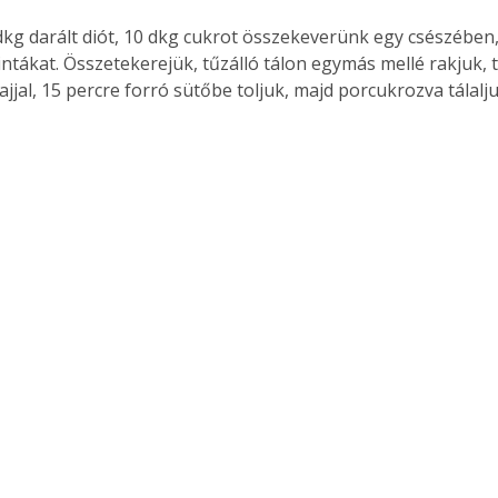
. A
 dkg darált diót, 10 dkg cukrot összekeverünk egy csészében
megoldás,
intákat. Összetekerejük, tűzálló tálon egymás mellé rakjuk, 
jjal, 15 percre forró sütőbe toljuk, majd porcukrozva tálalju