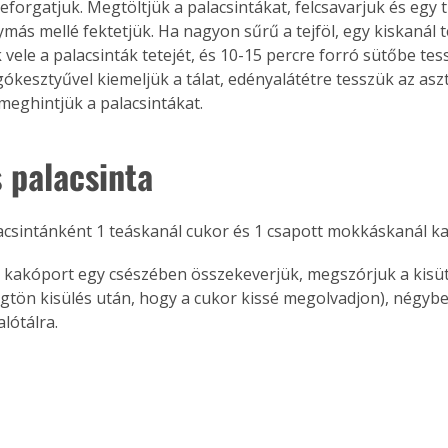
forgatjuk. Megtöltjük a palacsintákat, felcsavarjuk és egy tű
ás mellé fektetjük. Ha nagyon sűrű a tejföl, egy kiskanál tej
 vele a palacsinták tetejét, és 10-15 percre forró sütőbe tes
gókesztyűvel kiemeljük a tálat, edényalátétre tesszük az aszt
meghintjük a palacsintákat. 
 palacsinta
lacsintánként 1 teáskanál cukor és 1 csapott mokkáskanál k
a kakóport egy csészében összekeverjük, megszórjuk a kisüt
ögtön kisülés után, hogy a cukor kissé megolvadjon), négybe 
alótálra. 