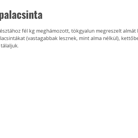
palacsinta
tésztához fél kg meghámozott, tökgyalun megreszelt almát 
lacsintákat (vastagabbak lesznek, mint alma nélkül), kettőbe
tálaljuk.