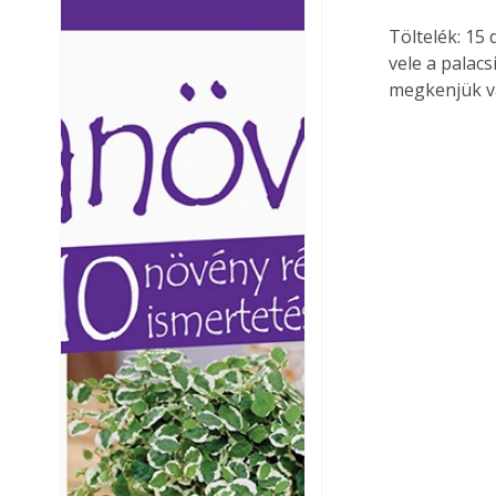
Ezermester lapszámai. A
Ezermester lapszámai
Töltelék: 15
Laptapir kényelmes megoldás,
Laptapir kényelmes 
vele a palacs
mert: – t
mert: – t
megkenjük va