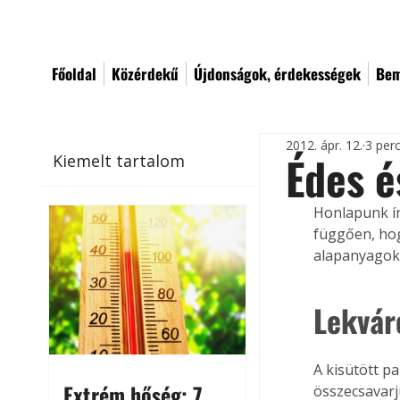
Főoldal
Közérdekű
Újdonságok, érdekességek
Bem
2012. ápr. 12.
3 per
Édes é
Kiemelt tartalom
Honlapunk írá
függően, hog
alapanyagokb
Lekvár
A kisütött pa
Extrém hőség: 7
összecsavarj