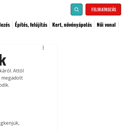
FELIRATKOZÁS
dezés
Építés, felújítás
Kert, növényápolás
Női vonal
ák
áról. Attól 
a megadott 
dik.
egkenjük, 