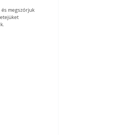
, és megszórjuk 
tetejüket 
k.