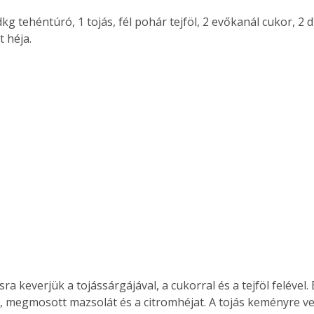
dkg tehéntúró, 1 tojás, fél pohár tejföl, 2 evőkanál cukor, 2 
t héja.
ra keverjük a tojássárgájával, a cukorral és a tejföl felével.
t, megmosott mazsolát és a citromhéjat. A tojás keményre ve