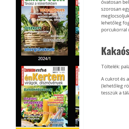
óvatosan bele
szorosan egym
meglocsoljuk
lehetőleg fo
porcukorral 
Kakaós
Töltelék: pa
A cukrot és 
(lehetőleg r
tesszük a tál