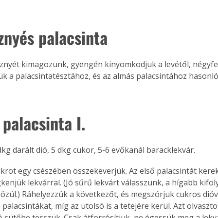
znyés palacsinta
sznyét kimagozunk, gyengén kinyomkodjuk a levétől, négyfel
k a palacsintatésztához, és az almás palacsintához hasonló
palacsinta I.
dkg darált dió, 5 dkg cukor, 5-6 evőkanál baracklekvár.
ukrot egy csészében összekeverjük. Az első palacsintát kerek 
enjük lekvárral. (Jó sűrű lekvárt válasszunk, a hígabb kifol
ertben,
Gyógyító növények: a
közül.) Ráhelyezzük a következőt, és megszórjuk cukros dióva
palacsintákat, míg az utolsó is a tetejére kerül. Azt olvasztot
sban
természet kincsei az
ó sütőbe tesszük. Csak átforrósítjuk, ne égessük meg a lekvá