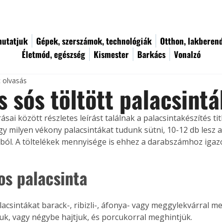
utatjuk
Gépek, szerszámok, technológiák
Otthon, lakberen
Életmód, egészség
Kismester
Barkács
Vonalzó
c olvasás
s sós töltött palacsint
sai között részletes leírást találnak a palacsintakészítés titk
y milyen vékony palacsintákat tudunk sütni, 10-12 db lesz 
ól. A töltelékek mennyisége is ehhez a darabszámhoz igazo
os palacsinta
lacsintákat barack-, ribizli-, áfonya- vagy meggylekvárral m
uk, vagy négybe hajtjuk, és porcukorral meghintjük.